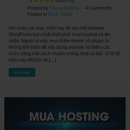
NAN/5
(4)
Posted by
Phong Dương
4 Comments
Posted in
QUÀ TẶNG
Xin chào các bạn, hiện nay để tạo một website
WordPress bạn nhất thiết phải mua hosting và tên
miền. Ngoài ra việc mua thêm theme và plugin là
không thể thiếu để xây dựng website và thêm các
chức năng một cách nhanh chóng nhất có thể. Vì lẽ đó
hôm nay MGGH sẽ […]
Xem thêm