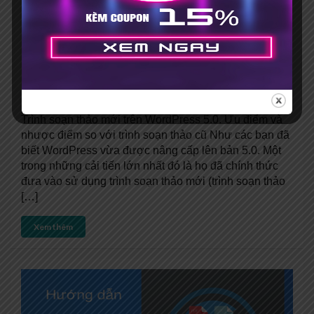
Hướng dẫn quay trở lại dùng
trình soạn thảo cũ trên
WordPress 5.0
4.43/5
(7)
Posted by
Phong Dương
4 Comments
Posted in
Plugin
,
Thủ thuật WordPress
Trình soạn thảo mới trên WordPress 5.0. Ưu điểm và
nhược điểm so với trình soạn thảo cũ Như các bạn đã
biết WordPress vừa được nâng cấp lên bản 5.0. Một
trong những cải tiến lớn nhất đó là họ đã chính thức
đưa vào sử dụng trình soạn thảo mới (trình soạn thảo
[…]
Xem thêm