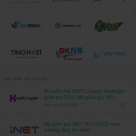
MÃ GIẢM GIÁ NỔI BẬT
[Khuyến mãi HOT] Coupon Hostinger
giảm giá 75%+ Mã giảm giá 15%
Hết hạn 31/03/2035
Mã giảm giá iNET 30% [HOT], mua
hosting tặng tên miền