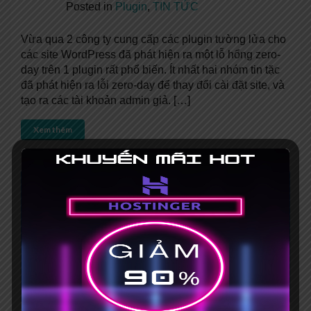
Posted in
Plugin
,
TIN TỨC
Vừa qua 2 công ty cung cấp các plugin tường lửa cho
các site WordPress đã phát hiện ra một lỗ hổng zero-
day trên 1 plugin rất phổ biến. Ít nhất hai nhóm tin tặc
đã phát hiện ra lỗi zero-day để thay đổi cài đặt site, và
tạo ra các tài khoản admin giả. […]
Xem thêm