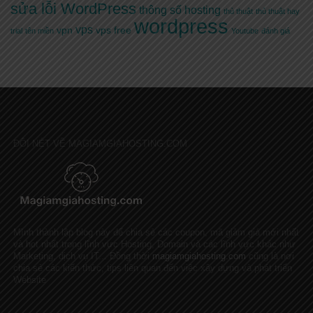
sửa lỗi WordPress
thông số hosting
thủ thuật
thủ thuật hay
wordpress
vps
vpn
vps free
trial
tên miền
Youtube
đánh giá
ĐÔI NÉT VỀ MAGIAMGIAHOSTING.COM
Mình thành lập blog này để chia sẻ các coupon, mã giảm giá mới nhất
và hot nhất trong lĩnh vực Hosting, Domain và các lĩnh vực khác như
Marketing, dịch vụ IT... Đồng thời
magiamgiahosting.com
cũng là nơi
chia sẻ các kiến thức, tips liên quan đến việc xây dựng và phát triển
Website