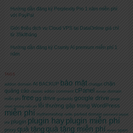
Hướng dẫn đăng ký Perplexity Pro 1 năm miễn phí
với PayPal
Giới thiệu dịch vụ Cloud VPS tại DataOnline giá chỉ
từ 35k/tháng
Hướng dẫn đăng ký Cramly AI premium miễn phí 1
năm
TAGS
bảo mật
AI
chặn
BACKUP
addon domain
chatgpt
cPanel
quảng cáo
classic editor
comment
domain
domain
free
google drive
gg drive
miễn phí
godaddy
google
lỗi thường gặp trong WordPress
sheet
hosting miễn phí
miễn phí
mythemeshop
parked domain
netflix
password
paypal
plugin hay
plugin miễn phí
plugin
php
quà tặng miễn phí
quà tặng
proxy
spam
review