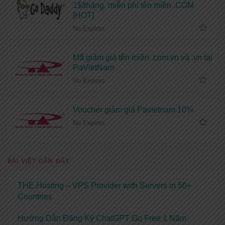
1$/tháng, miễn phí tên miền .COM
[HOT]
No Expires
Mã giảm giá tên miền .com.vn và .vn tại
PaVietNam
No Expires
Voucher giảm giá Pavietnam 10%
No Expires
BÀI VIẾT GẦN ĐÂY
THE.Hosting – VPS Provider with Servers in 50+
Countries
Hướng Dẫn Đăng Ký ChatGPT Go Free 1 Năm