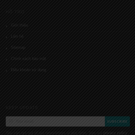
HỖ TRỢ
Giới thiệu
Liên hệ
Sitemap
Chính sách bảo mật
Điều khoản sử dụng
KEEP UPDATE
SUBSCRIBE
You can opt out of our newsletters at any time. See our
.
privacy policy