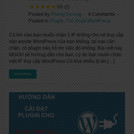
5/5
(2)
Posted by
Phong Dương
4 Comments
Posted in
Plugin
,
Thủ thuật WordPress
Có khi nào bạn muốn chặn 1 IP không cho nó truy cập
vào wesite WordPress của bạn không, tại sao cần
chặn, có plugin nào hỗ trợ việc đó không. Bài viết này
MGGH sẽ hướng dẫn cho bạn. Lý do bạn muốn chặn
một IP truy cập WordPress Có khá nhiều lý do […]
Xem thêm