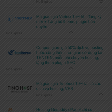
No Expires
Mã giảm giá Vietnix 15% khi đăng ký
mới + Tặng bộ theme, plugin bản
quyền
No Expires
Coupon giảm giá 50% dịch vụ hosting
hoặc cộng thêm thời gian sử dụng tại
TENTEN, miễn phí chuyển hosting,
tặng thêm plugin SEO
No Expires
Mã giảm giá Tinohost 10% tất cả các
dịch vụ hosting, VPS
No Expires
Hosting Godaddy cPanel chỉ có