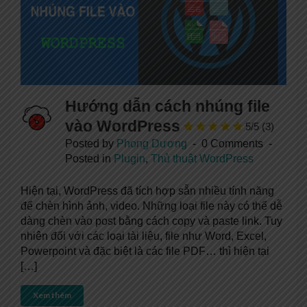
Hướng dẫn cách nhúng file
vào WordPress
5/5
(3)
Posted by
Phong Dương
0 Comments
Posted in
Plugin
,
Thủ thuật WordPress
Hiện tại, WordPress đã tích hợp sẵn nhiều tính năng
để chèn hình ảnh, video. Những loại file này có thể dễ
dàng chèn vào post bằng cách copy và paste link. Tuy
nhiên đối với các loại tài liệu, file như Word, Excel,
Powerpoint và đặc biệt là các file PDF… thì hiện tại
[…]
Xem thêm