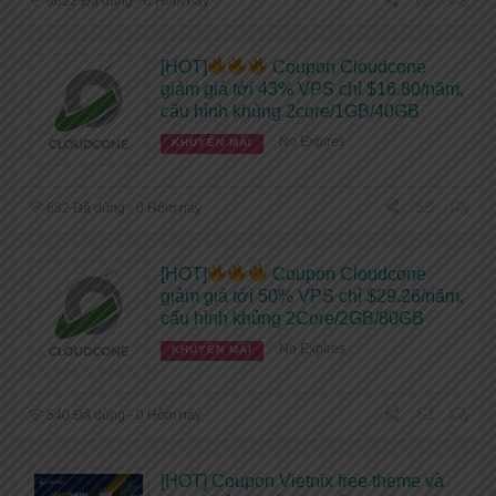
8022 Đã dùng - 0 Hôm nay
[HOT]
Coupon Cloudcone
giảm giá tới 43% VPS chỉ $16.80/năm,
cấu hình khủng 2core/1GB/40GB
No Expires
KHUYẾN MÃI
682 Đã dùng - 0 Hôm nay
[HOT]
Coupon Cloudcone
giảm giá tới 50% VPS chỉ $29.26/năm,
cấu hình khủng 2Core/2GB/80GB
No Expires
KHUYẾN MÃI
540 Đã dùng - 0 Hôm nay
[HOT] Coupon Vietnix free theme và