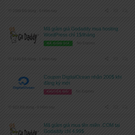
2388 Đã dùng - 0 Hôm nay
Mã giảm giá Godaddy mua hosting
WordPress chỉ 1$/tháng
No Expires
MÃ GIẢM GIÁ
1140 Đã dùng - 1 Hôm nay
Coupon DigitalOcean nhận 200$ khi
đăng ký mới
No Expires
KHUYẾN MÃI
823 Đã dùng - 0 Hôm nay
Mã giảm giá mua tên miền .COM tại
Godaddy chỉ 4.99$