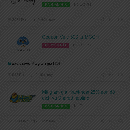
No Expires
MÃ GIẢM GIÁ
2026 Đã dùng - 0 Hôm nay
Coupon Vultr 50$ từ MGGH
No Expires
KHUYẾN MÃI
Exclusive:
Mã giảm giá HOT
883 Đã dùng - 1 Hôm nay
Mã giảm giá Hawkhost 25% trọn đời
dịch vụ Shared hosting
No Expires
MÃ GIẢM GIÁ
1324 Đã dùng - 1 Hôm nay