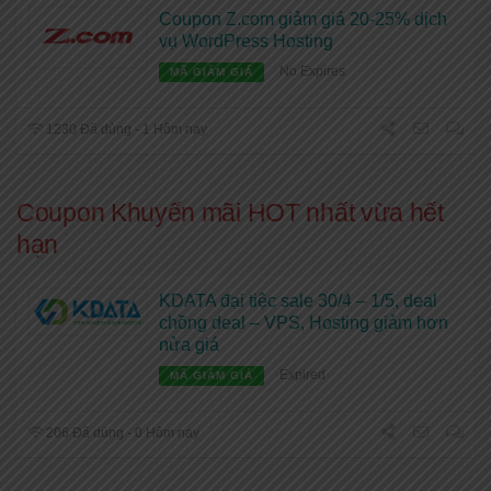
Coupon Z.com giảm giá 20-25% dịch
vụ WordPress Hosting
No Expires
MÃ GIẢM GIÁ
1230 Đã dùng - 1 Hôm nay
Coupon Khuyến mãi HOT nhất vừa hết
hạn
KDATA đại tiệc sale 30/4 – 1/5, deal
chồng deal – VPS, Hosting giảm hơn
nửa giá
Expired
MÃ GIẢM GIÁ
206 Đã dùng - 0 Hôm nay