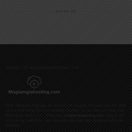
QUẢNG BÁ
ĐÔI NÉT VỀ MAGIAMGIAHOSTING.COM
Mình thành lập blog này để chia sẻ các coupon, mã giảm giá mới nhất
và hot nhất trong lĩnh vực Hosting, Domain và các lĩnh vực khác như
Marketing, dịch vụ IT... Đồng thời
magiamgiahosting.com
cũng là nơi
chia sẻ các kiến thức, tips liên quan đến việc xây dựng và phát triển
Website