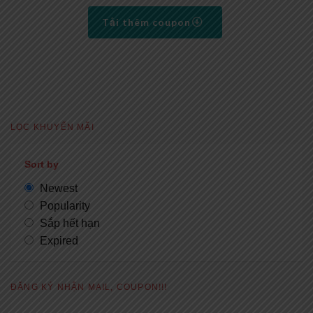
Tải thêm coupon
LỌC KHUYẾN MÃI
Sort by
Newest
Popularity
Sắp hết hạn
Expired
ĐĂNG KÝ NHẬN MAIL, COUPON!!!