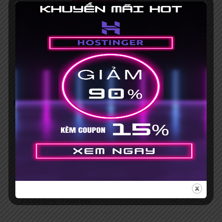
1872 Đã dùng - 1 Hôm nay
Mã giảm giá 123Host 15% khi mua
shared hosting
No Expires
MÃ GIẢM GIÁ
Exclusive:
Mã giảm giá HOT
1830 Đã dùng - 1 Hôm nay
Coupon Hostgator hosting chỉ 1
xu/tháng
No Expires
MÃ GIẢM GIÁ
675 Đã dùng - 2 Hôm nay