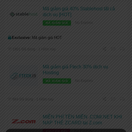
Mã giảm giá 40% Stablehost tất cả
dịch vụ [HOT]
No Expires
MÃ GIẢM GIÁ
Exclusive:
Mã giảm giá HOT
1901 Đã dùng - 1 Hôm nay
Mã giảm giá Ftech 30% dịch vụ
Hosting
No Expires
MÃ GIẢM GIÁ
964 Đã dùng - 1 Hôm nay
MIỄN PHÍ TÊN MIỀN .COM/.NET KHI
NẠP THẺ ZCARD tại Z.com
No Expires
KHUYẾN MÃI