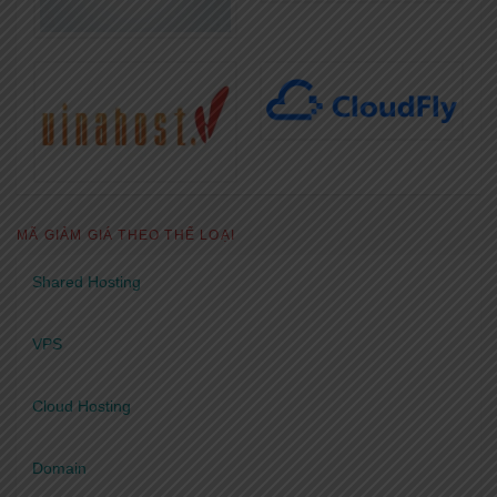
MÃ GIẢM GIÁ THEO THỂ LOẠI
Shared Hosting
VPS
Cloud Hosting
Domain