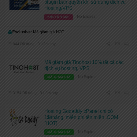
plugin bản quyền khi sử dụng dịch vụ
Hosting/VPS
No Expires
KHUYẾN MÃI
Exclusive:
Mã giảm giá HOT
844 Đã dùng - 0 Hôm nay
Mã giảm giá Tinohost 10% tất cả các
dịch vụ hosting, VPS
No Expires
MÃ GIẢM GIÁ
3154 Đã dùng - 0 Hôm nay
Hosting Godaddy cPanel chỉ có
1$/tháng, miễn phí tên miền .COM
[HOT]
No Expires
MÃ GIẢM GIÁ