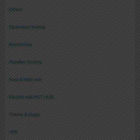
Others
Dedicated Hosting
BlackFriday
Reseller Hosting
Noel & Năm mới
Khuyến mãi HOT nhất
Theme & plugin
VPN