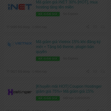
Mã giảm giá iNET 30% [HOT], mua
hosting tặng tên miền
No Expires
MÃ GIẢM GIÁ
5680 Đã dùng - 1 Hôm nay
Mã giảm giá Vietnix 15% khi đăng ký
mới + Tặng bộ theme, plugin bản
quyền
No Expires
MÃ GIẢM GIÁ
5627 Đã dùng - 1 Hôm nay
[Khuyến mãi HOT] Coupon Hostinger
giảm giá 75%+ Mã giảm giá 15%
Hết hạn 31/03/2035
MÃ GIẢM GIÁ