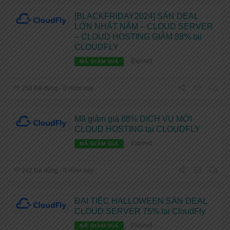
[BLACKFRIDAY2024] SĂN DEAL
LỚN NHẤT NĂM – CLOUD SERVER
– CLOUD HOSTING GIẢM 88% tại
CLOUDFLY
Expired
MÃ GIẢM GIÁ
258 Đã dùng - 0 Hôm nay
Mã giảm giá 88% DỊCH VỤ MỚI
CLOUD HOSTING tại CLOUDFLY
Expired
MÃ GIẢM GIÁ
242 Đã dùng - 0 Hôm nay
ĐẠI TIỆC HALLOWEEN SĂN DEAL
CLOUD SERVER 75% tại CloudFly
Expired
MÃ GIẢM GIÁ