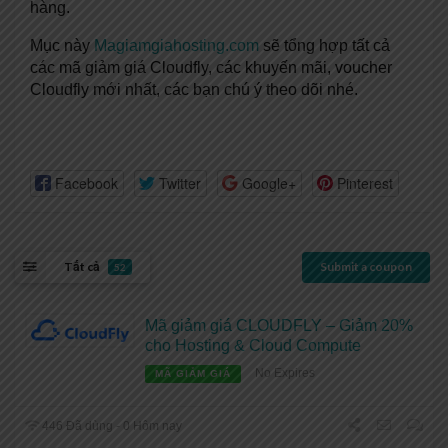
hàng.
Mục này
Magiamgiahosting.com
sẽ tổng hợp tất cả
các mã giảm giá Cloudfly, các khuyến mãi, voucher
Cloudfly mới nhất, các bạn chú ý theo dõi nhé.
Facebook
Twitter
Google+
Pinterest
Tất cả
Submit a coupon
52
Mã giảm giá CLOUDFLY – Giảm 20%
cho Hosting & Cloud Compute
No Expires
MÃ GIẢM GIÁ
446 Đã dùng - 0 Hôm nay