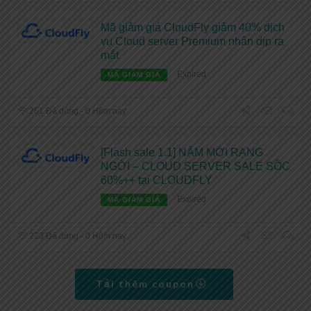
Mã giảm giá CloudFly giảm 40% dịch
vụ Cloud server Premium nhân dịp ra
mắt
Expired
MÃ GIẢM GIÁ
261 Đã dùng - 0 Hôm nay
[Flash sale 1.1] NĂM MỚI RẠNG
NGỜI – CLOUD SERVER SALE SỐC
60%++ tại CLOUDFLY
Expired
MÃ GIẢM GIÁ
223 Đã dùng - 0 Hôm nay
Tải thêm coupon