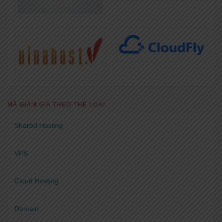
MÃ GIẢM GIÁ THEO THỂ LOẠI
Shared Hosting
VPS
Cloud Hosting
Domain