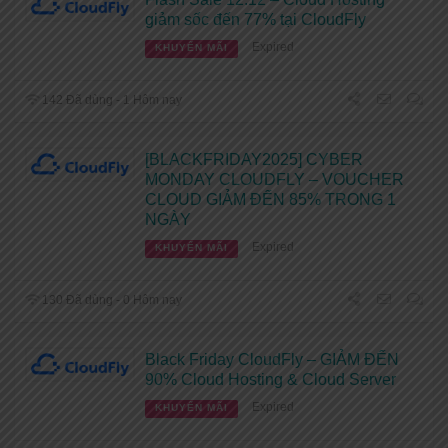
giảm sốc đến 77% tại CloudFly
Expired
KHUYẾN MÃI
142 Đã dùng - 1 Hôm nay
[BLACKFRIDAY2025] CYBER
MONDAY CLOUDFLY – VOUCHER
CLOUD GIẢM ĐẾN 85% TRONG 1
NGÀY
Expired
KHUYẾN MÃI
130 Đã dùng - 0 Hôm nay
Black Friday CloudFly – GIẢM ĐẾN
90% Cloud Hosting & Cloud Server
Expired
KHUYẾN MÃI