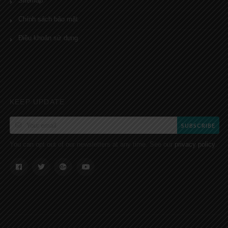
Sitemap
Chính sách bảo mật
Điều khoản sử dụng
KEEP UPDATE
SUBSCRIBE
You can opt out of our newsletters at any time. See our
.
privacy policy