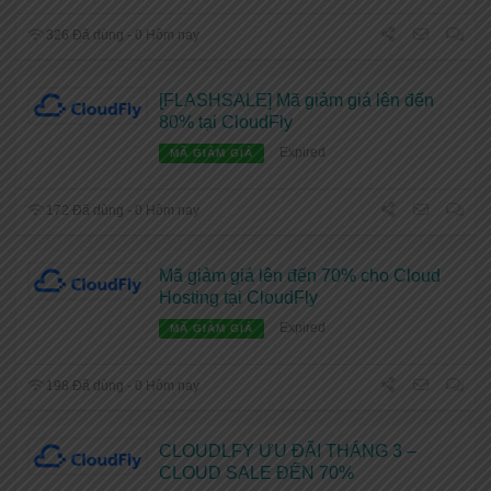
326 Đã dùng - 0 Hôm nay
[FLASHSALE] Mã giảm giá lên đến
80% tại CloudFly
Expired
MÃ GIẢM GIÁ
172 Đã dùng - 0 Hôm nay
Mã giảm giá lên đến 70% cho Cloud
Hosting tại CloudFly
Expired
MÃ GIẢM GIÁ
198 Đã dùng - 0 Hôm nay
CLOUDLFY ƯU ĐÃI THÁNG 3 –
CLOUD SALE ĐẾN 70%