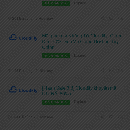
Expired
MÃ GIẢM GIÁ
204 Đã dùng - 0 Hôm nay
Mã giảm giá Khủng Từ Cloudfly: Giảm
Đến 70% Dịch Vụ Cloud Hosting Tùy
Chỉnh!
Expired
MÃ GIẢM GIÁ
185 Đã dùng - 0 Hôm nay
[Flash Sale 3.3] Cloudfly khuyến mãi
ƯU ĐÃI 80%++
Expired
MÃ GIẢM GIÁ
184 Đã dùng - 0 Hôm nay