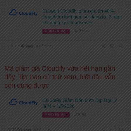
Coupon Cloudfly giảm giá tới 40%
tặng thêm thời gian sử dụng tới 2 năm
khi đăng ký Cloudserver
No Expires
KHUYẾN MÃI
575 Đã dùng - 0 Hôm nay
Mã giảm giá Cloudfly vừa hết hạn gần
đây. Tip: bạn cứ thử xem, biết đâu vẫn
còn dùng được
CloudFly Giảm Đến 65% Dịp Đại Lễ
30/4 – 1/5/2026
Expired
KHUYẾN MÃI
78 Đã dùng - 0 Hôm nay