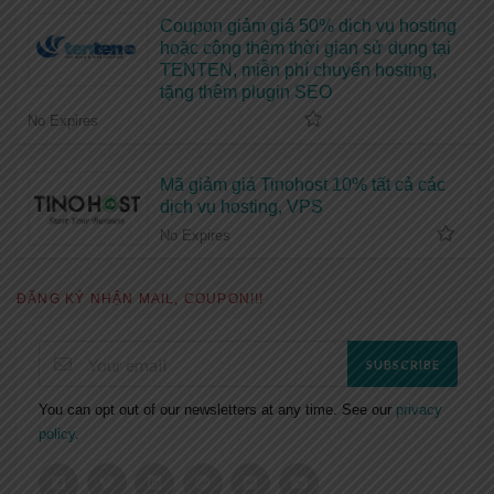
Coupon giảm giá 50% dịch vụ hosting
hoặc cộng thêm thời gian sử dụng tại
TENTEN, miễn phí chuyển hosting,
tặng thêm plugin SEO
No Expires
Mã giảm giá Tinohost 10% tất cả các
dịch vụ hosting, VPS
No Expires
ĐĂNG KÝ NHẬN MAIL, COUPON!!!
SUBSCRIBE
You can opt out of our newsletters at any time. See our
privacy
policy
.