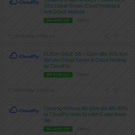
70% Cloud Server, Cloud Hosting &
Anti DDoS Website
Expired
MÃ GIẢM GIÁ
188 Đã dùng - 0 Hôm nay
FLASH SALE 5/5 – Giảm đến 70% trọn
đời cho Cloud Server & Cloud Hosting
tại CloudFly
Expired
MÃ GIẢM GIÁ
180 Đã dùng - 0 Hôm nay
Chương trình ưu đãi giảm giá đến 80%
từ CloudFly nhân kỷ niệm 5 năm thành
lập
Expired
MÃ GIẢM GIÁ