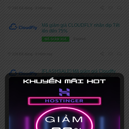
240 Đã dùng - 0 Hôm nay
Mã giảm giá CLOUDFLY nhân dịp Tết
lên đến 75%
Expired
MÃ GIẢM GIÁ
228 Đã dùng - 0 Hôm nay
[FLASHSALE] Mã giảm giá Cloudfly
mừng năm mới 2025 lên đến 90%
Expired
MÃ GIẢM GIÁ
180 Đã dùng - 0 Hôm nay
Deal giảm giá Cloudfly nhân dịp giáng
sinh: Cloud Server và Cloud Hosting
giảm giá lên đến 88%.