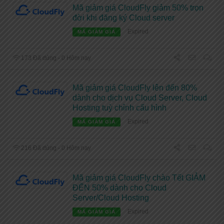
Mã giảm giá CloudFly giảm 50% trọn
đời khi đăng ký Cloud server
Expired
MÃ GIẢM GIÁ
173 Đã dùng - 0 Hôm nay
Mã giảm giá CloudFly lên đến 80%
dành cho dịch vụ Cloud Server, Cloud
Hosting tuỳ chỉnh cấu hình
Expired
MÃ GIẢM GIÁ
216 Đã dùng - 0 Hôm nay
Mã giảm giá CloudFly chào Tết GIẢM
ĐẾN 50% dành cho Cloud
Server/Cloud Hosting
Expired
MÃ GIẢM GIÁ