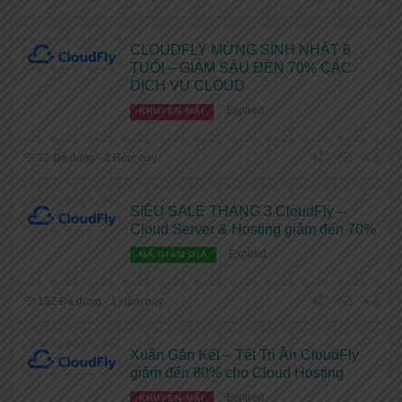
CLOUDFLY MỪNG SINH NHẬT 6
TUỔI – GIẢM SÂU ĐẾN 70% CÁC
DỊCH VỤ CLOUD
Expired
KHUYẾN MÃI
72 Đã dùng - 2 Hôm nay
SIÊU SALE THÁNG 3 CloudFly –
Cloud Server & Hosting giảm đến 70%
Expired
MÃ GIẢM GIÁ
132 Đã dùng - 1 Hôm nay
Xuân Gắn Kết – Tết Tri Ân CloudFly
giảm đến 80% cho Cloud Hosting
Expired
KHUYẾN MÃI