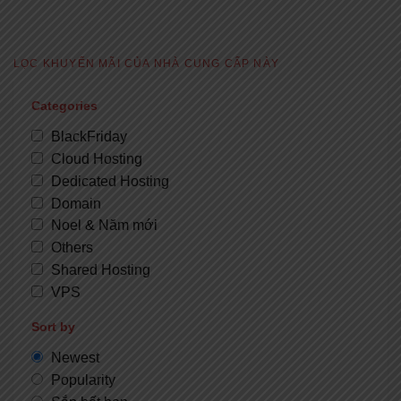
LỌC KHUYẾN MÃI CỦA NHÀ CUNG CẤP NÀY
Categories
BlackFriday
Cloud Hosting
Dedicated Hosting
Domain
Noel & Năm mới
Others
Shared Hosting
VPS
Sort by
Newest
Popularity