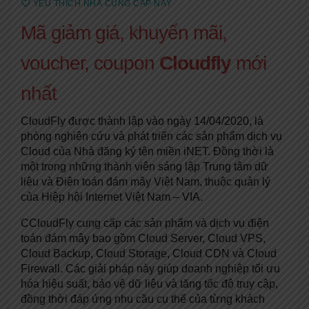
YÊU THÍCH NHÀ CUNG CẤP NÀY
Mã giảm giá, khuyến mãi,
voucher, coupon
Cloudfly
mới
nhất
CloudFly được thành lập vào ngày 14/04/2020, là
phòng nghiên cứu và phát triển các sản phẩm dịch vụ
Cloud của Nhà đăng ký tên miền iNET. Đồng thời là
một trong những thành viên sáng lập Trung tâm dữ
liệu và Điện toán đám mây Việt Nam, thuộc quản lý
của Hiệp hội Internet Việt Nam – VIA.
CCloudFly cung cấp các sản phẩm và dịch vụ điện
toán đám mây bao gồm Cloud Server, Cloud VPS,
Cloud Backup, Cloud Storage, Cloud CDN và Cloud
Firewall. Các giải pháp này giúp doanh nghiệp tối ưu
hóa hiệu suất, bảo vệ dữ liệu và tăng tốc độ truy cập,
đồng thời đáp ứng nhu cầu cụ thể của từng khách