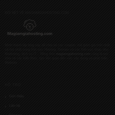
ĐÔI NÉT VỀ MAGIAMGIAHOSTING.COM
Mình thành lập blog này để chia sẻ các coupon, mã giảm giá mới nhất
và hot nhất trong lĩnh vực Hosting, Domain và các lĩnh vực khác như
Marketing, dịch vụ IT... Đồng thời
magiamgiahosting.com
cũng là nơi
chia sẻ các kiến thức, tips liên quan đến việc xây dựng và phát triển
Website
HỖ TRỢ
Giới thiệu
Liên hệ