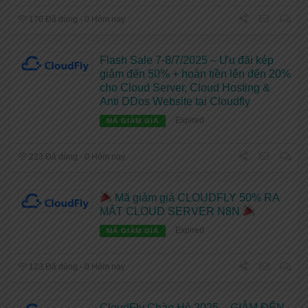
170 Đã dùng - 0 Hôm nay
Flash Sale 7-8/7/2025 – Ưu đãi kép
giảm đến 50% + hoàn tiền lên đến 20%
cho Cloud Server, Cloud Hosting &
Anti DDos Website tại Cloudfly
Expired
MÃ GIẢM GIÁ
223 Đã dùng - 0 Hôm nay
Mã giảm giá CLOUDFLY 50% RA
MẮT CLOUD SERVER N8N
Expired
MÃ GIẢM GIÁ
123 Đã dùng - 0 Hôm nay
CloudFly Chào Hè 2025 – GIẢM ĐẾN