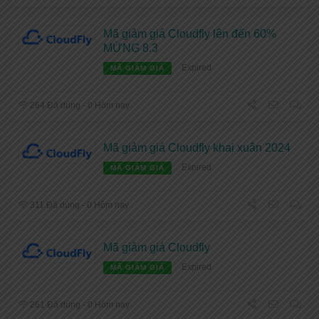
Mã giảm giá Cloudfly lên đến 60%
MỪNG 8.3
Expired
MÃ GIẢM GIÁ
264 Đã dùng - 0 Hôm nay
Mã giảm giá Cloudfly khai xuân 2024
Expired
MÃ GIẢM GIÁ
311 Đã dùng - 0 Hôm nay
Mã giảm giá Cloudfly
Expired
MÃ GIẢM GIÁ
261 Đã dùng - 0 Hôm nay