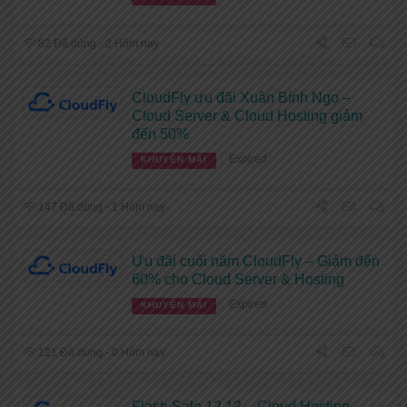
82 Đã dùng - 2 Hôm nay
CloudFly ưu đãi Xuân Bính Ngọ –
Cloud Server & Cloud Hosting giảm
đến 50%
Expired
KHUYẾN MÃI
147 Đã dùng - 1 Hôm nay
Ưu đãi cuối năm CloudFly – Giảm đến
60% cho Cloud Server & Hosting
Expired
KHUYẾN MÃI
121 Đã dùng - 0 Hôm nay
Flash Sale 12.12 – Cloud Hosting