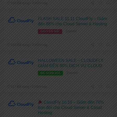
193 Đã dùng - 0 Hôm nay
FLASH SALE 11.11 CloudFly – Giảm
đến 88% cho Cloud Server & Hosting
Expired
KHUYẾN MÃI
133 Đã dùng - 0 Hôm nay
HALLOWEEN SALE – CLOUDFLY
GIẢM ĐẾN 80% DỊCH VỤ CLOUD
Expired
MÃ GIẢM GIÁ
117 Đã dùng - 0 Hôm nay
CloudFly 10.10 – Giảm đến 70%
trọn đời cho Cloud Server & Cloud
Hosting