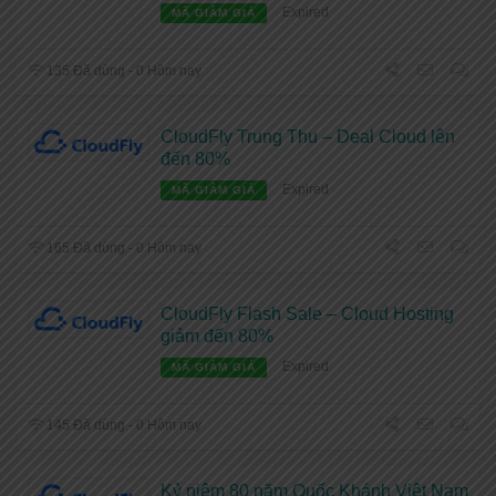
Expired
MÃ GIẢM GIÁ
135 Đã dùng - 0 Hôm nay
CloudFly Trung Thu – Deal Cloud lên
đến 80%
Expired
MÃ GIẢM GIÁ
165 Đã dùng - 0 Hôm nay
CloudFly Flash Sale – Cloud Hosting
giảm đến 80%
Expired
MÃ GIẢM GIÁ
145 Đã dùng - 0 Hôm nay
Kỷ niệm 80 năm Quốc Khánh Việt Nam