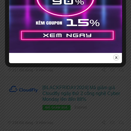
Expired
MÃ GIẢM GIÁ
248 Đã dùng - 0 Hôm nay
[Flash Sale 12.12] Mã giảm giá
Cloudfly lên đến 88%
Expired
MÃ GIẢM GIÁ
217 Đã dùng - 0 Hôm nay
[BLACKFRIDAY2024] Mã giảm giá
Cloudfly ngày thứ 2 công nghệ Cyber
Monday lên đến 88%
Expired
MÃ GIẢM GIÁ
239 Đã dùng - 0 Hôm nay