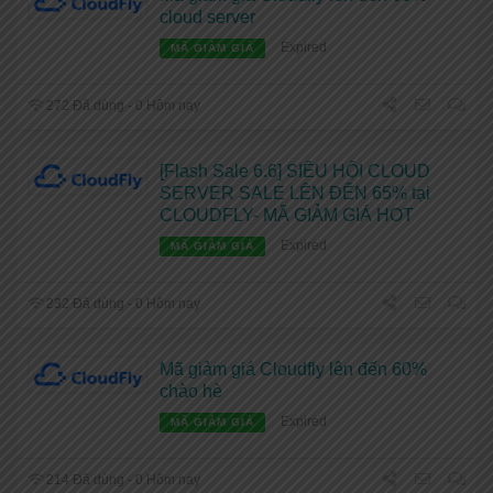
cloud server
Expired
MÃ GIẢM GIÁ
272 Đã dùng - 0 Hôm nay
[Flash Sale 6.6] SIÊU HỘI CLOUD
SERVER SALE LÊN ĐẾN 65% tại
CLOUDFLY- MÃ GIẢM GIÁ HOT
Expired
MÃ GIẢM GIÁ
232 Đã dùng - 0 Hôm nay
Mã giảm giá Cloudfly lên đến 60%
chào hè
Expired
MÃ GIẢM GIÁ
214 Đã dùng - 0 Hôm nay