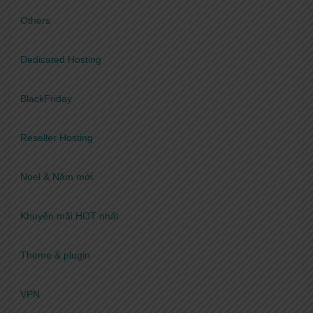
Others
Dedicated Hosting
BlackFriday
Reseller Hosting
Noel & Năm mới
Khuyến mãi HOT nhất
Theme & plugin
VPN