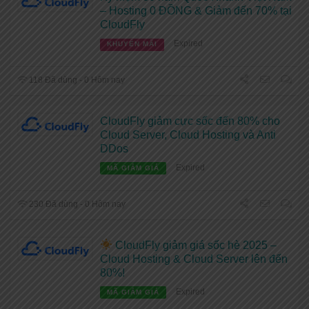
– Hosting 0 ĐỒNG & Giảm đến 70% tại
CloudFly
Expired
KHUYẾN MÃI
118 Đã dùng - 0 Hôm nay
CloudFly giảm cực sốc đến 80% cho
Cloud Server, Cloud Hosting và Anti
DDos
Expired
MÃ GIẢM GIÁ
230 Đã dùng - 0 Hôm nay
CloudFly giảm giá sốc hè 2025 –
Cloud Hosting & Cloud Server lên đến
80%!
Expired
MÃ GIẢM GIÁ