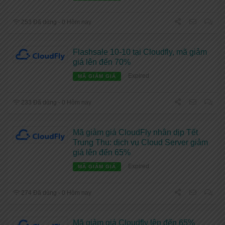
253 Đã dùng - 0 Hôm nay
Flashsale 10-10 tại Cloudfly, mã giảm
giá lên đến 70%
Expired
MÃ GIẢM GIÁ
233 Đã dùng - 0 Hôm nay
Mã giảm giá CloudFly nhân dịp Tết
Trung Thu: dịch vụ Cloud Server giảm
giá lên đến 65%
Expired
MÃ GIẢM GIÁ
274 Đã dùng - 0 Hôm nay
Mã giảm giá Cloudfly lên đến 65%