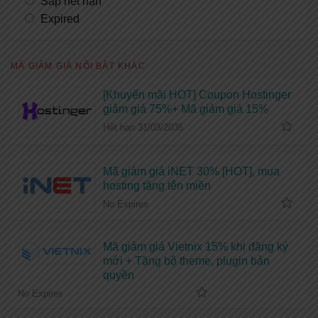
Sắp hết hạn
Expired
MÃ GIẢM GIÁ NỔI BẬT KHÁC
[Khuyến mãi HOT] Coupon Hostinger
giảm giá 75%+ Mã giảm giá 15%
Hết hạn 31/03/2035
Mã giảm giá iNET 30% [HOT], mua
hosting tặng tên miền
No Expires
Mã giảm giá Vietnix 15% khi đăng ký
mới + Tặng bộ theme, plugin bản
quyền
No Expires