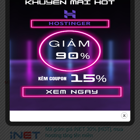
MÃ GIẢM GIÁ NỔI BẬT
[Khuyến mãi HOT] Coupon Hostinger
giảm giá 75%+ Mã giảm giá 15%
Hết hạn 31/03/2035
Mã giảm giá iNET 30% [HOT], mua
hosting tặng tên miền