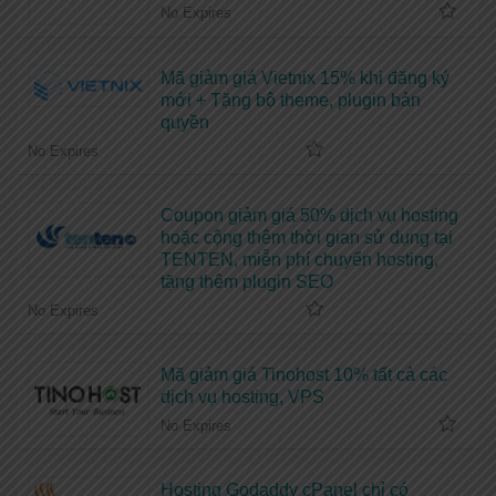
No Expires
Mã giảm giá Vietnix 15% khi đăng ký
mới + Tặng bộ theme, plugin bản
quyền
No Expires
Coupon giảm giá 50% dịch vụ hosting
hoặc cộng thêm thời gian sử dụng tại
TENTEN, miễn phí chuyển hosting,
tặng thêm plugin SEO
No Expires
Mã giảm giá Tinohost 10% tất cả các
dịch vụ hosting, VPS
No Expires
Hosting Godaddy cPanel chỉ có