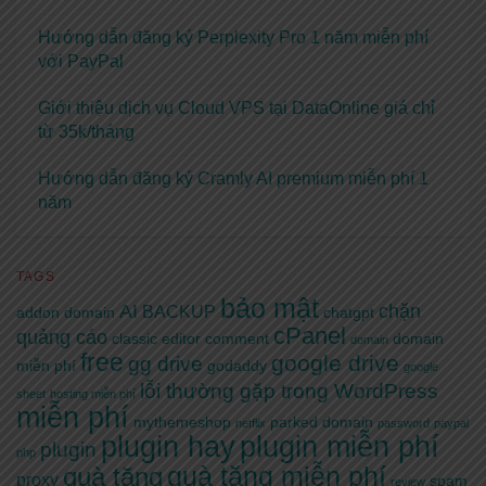
Hướng dẫn đăng ký Perplexity Pro 1 năm miễn phí
với PayPal
Giới thiệu dịch vụ Cloud VPS tại DataOnline giá chỉ
từ 35k/tháng
Hướng dẫn đăng ký Cramly AI premium miễn phí 1
năm
TAGS
bảo mật
AI
chặn
BACKUP
addon domain
chatgpt
cPanel
quảng cáo
classic editor
comment
domain
domain
free
google drive
gg drive
miễn phí
godaddy
google
lỗi thường gặp trong WordPress
sheet
hosting miễn phí
miễn phí
mythemeshop
parked domain
netflix
password
paypal
plugin hay
plugin miễn phí
plugin
php
quà tặng miễn phí
quà tặng
proxy
spam
review