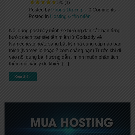
5/5
(1)
Posted by
Phong Dương
0 Comments
Posted in
Hosting & tên miền
Nội dung post này mình sẽ hướng dẫn các bạn từng
bước cách transfer tên miền từ Godaddy về
Namecheap hoặc sang bất kỳ nhà cung cấp nào bạn
thích (Namesilo hoặc Z.com chẳng hạn) Trước khi đi
vào nội dung bài hướng dẫn , mình muốn phân tích
thêm một vài lý do khiến […]
Xem thêm