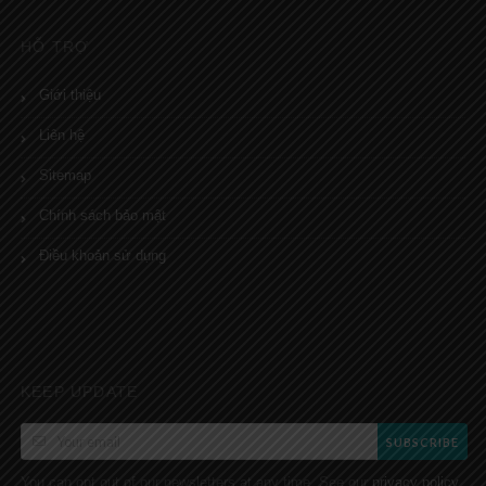
HỖ TRỢ
Giới thiệu
Liên hệ
Sitemap
Chính sách bảo mật
Điều khoản sử dụng
KEEP UPDATE
SUBSCRIBE
You can opt out of our newsletters at any time. See our
.
privacy policy