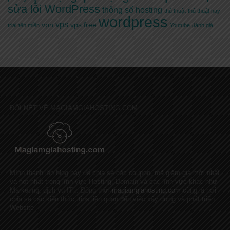
sửa lỗi WordPress
thông số hosting
thủ thuật
thủ thuật hay
wordpress
vps
vpn
vps free
trial
tên miền
Youtube
đánh giá
ĐÔI NÉT VỀ MAGIAMGIAHOSTING.COM
Mình thành lập blog này để chia sẻ các coupon, mã giảm giá mới nhất
và hot nhất trong lĩnh vực Hosting, Domain và các lĩnh vực khác như
Marketing, dịch vụ IT... Đồng thời
magiamgiahosting.com
cũng là nơi
chia sẻ các kiến thức, tips liên quan đến việc xây dựng và phát triển
Website