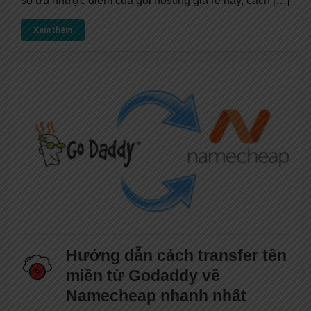
số ưu nhược điểm của gói hosting giá rẻ này, cách […]
Xem thêm
Hướng dẫn cách transfer tên
miền từ Godaddy về
Namecheap nhanh nhất