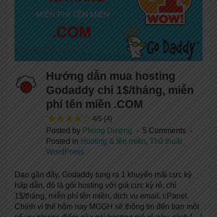
Hướng dẫn mua hosting
Godaddy chỉ 1$/tháng, miễn
phí tên miền .COM
4/5
(4)
Posted by
Phong Dương
5 Comments
Posted in
Hosting & tên miền
,
Thủ thuật
WordPress
Dạo gần đây, Godaddy tung ra 1 khuyến mãi cực kỳ
hấp dẫn, đó là gói hosting với giá cực kỳ rẻ, chỉ
1$/tháng, miễn phí tên miền, dịch vụ email, cPanel.
Chính vì thế hôm nay MGGH sẽ thông tin đến bạn một