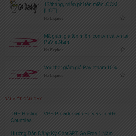
1$/tháng, miễn phí tên miền .COM
[HOT]
No Expires
Mã giảm giá tên miền .com.vn và .vn tại
PaVietNam
No Expires
Voucher giảm giá Pavietnam 10%
No Expires
BÀI VIẾT GẦN ĐÂY
THE.Hosting – VPS Provider with Servers in 50+
Countries
Hướng Dẫn Đăng Ký ChatGPT Go Free 1 Năm