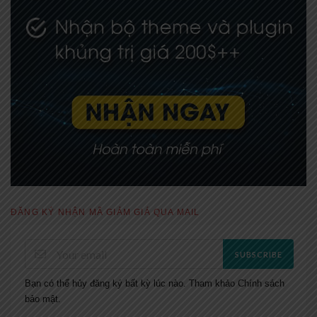
ĐĂNG KÝ NHẬN MÃ GIẢM GIÁ QUA MAIL
SUBSCRIBE
Bạn có thể hủy đăng ký bất kỳ lúc nào. Tham khảo
Chính sách
bảo mật.