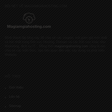
ĐÔI NÉT VỀ MAGIAMGIAHOSTING.COM
Mình thành lập blog này để chia sẻ các coupon, mã giảm giá mới nhất
và hot nhất trong lĩnh vực Hosting, Domain và các lĩnh vực khác như
Marketing, dịch vụ IT... Đồng thời
magiamgiahosting.com
cũng là nơi
chia sẻ các kiến thức, tips liên quan đến việc xây dựng và phát triển
Website
HỖ TRỢ
Giới thiệu
Liên hệ
Sitemap