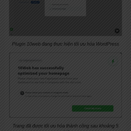
Plugin 10web đang thực hiện tối ưu hóa WordPress
Trang đã được tối ưu hóa thành công sau khoảng 5