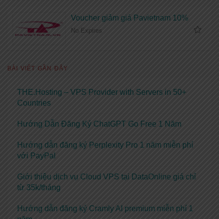
Voucher giảm giá Pavietnam 10%
No Expires
BÀI VIẾT GẦN ĐÂY
THE.Hosting – VPS Provider with Servers in 50+
Countries
Hướng Dẫn Đăng Ký ChatGPT Go Free 1 Năm
Hướng dẫn đăng ký Perplexity Pro 1 năm miễn phí
với PayPal
Giới thiệu dịch vụ Cloud VPS tại DataOnline giá chỉ
từ 35k/tháng
Hướng dẫn đăng ký Cramly AI premium miễn phí 1