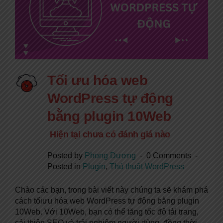
Tối ưu hóa web
WordPress tự động
bằng plugin 10Web
Hiện tại chưa có đánh giá nào
Posted by
Phong Dương
0 Comments
Posted in
Plugin
,
Thủ thuật WordPress
Chào các bạn, trong bài viết này chúng ta sẽ khám phá
cách tốiưu hóa web WordPress tự động bằng plugin
10Web. Với 10Web, bạn có thể tăng tốc độ tải trang,
cải thiện SEO và trải nghiệm người dùng, đồng thời