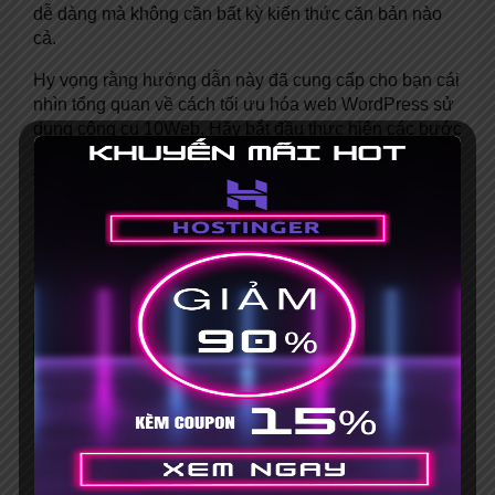
dễ dàng mà không cần bất kỳ kiến thức căn bản nào
cả.
Hy vọng rằng hướng dẫn này đã cung cấp cho bạn cái
nhìn tổng quan về cách tối ưu hóa web WordPress sử
dụng công cụ 10Web. Hãy bắt đầu thực hiện các bước
tối ưu hóa và tận hưởng hiệu suất tốt hơn cho trang
web của bạn!
Đánh giá bài viết
Vote 5 sao nhé!!!
Tagged:
free
,
miễn phí
,
plugin
,
plugin hay
,
plugin miễn
phí
,
wordpress