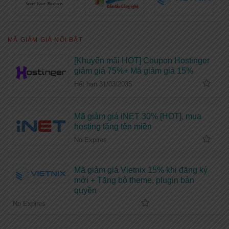
MÃ GIẢM GIÁ NỔI BẬT
[Khuyến mãi HOT] Coupon Hostinger
giảm giá 75%+ Mã giảm giá 15%
Hết hạn 31/03/2035
Mã giảm giá iNET 30% [HOT], mua
hosting tặng tên miền
No Expires
Mã giảm giá Vietnix 15% khi đăng ký
mới + Tặng bộ theme, plugin bản
quyền
No Expires