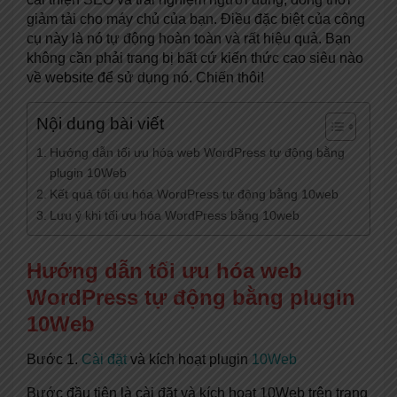
giảm tải cho máy chủ của bạn. Điều đặc biệt của công
cụ này là nó tự động hoàn toàn và rất hiệu quả. Bạn
không cần phải trang bị bất cứ kiến thức cao siêu nào
về website để sử dụng nó. Chiến thôi!
Nội dung bài viết
Hướng dẫn tối ưu hóa web WordPress tự động bằng
plugin 10Web
Kết quả tối ưu hóa WordPress tự động bằng 10web
Lưu ý khi tối ưu hóa WordPress bằng 10web
Hướng dẫn tối ưu hóa web
WordPress tự động bằng plugin
10Web
Bước 1.
Cài đặt
và kích hoạt plugin
10Web
Bước đầu tiên là cài đặt và kích hoạt 10Web trên trang