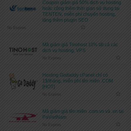
Coupon giảm giá 50% dịch vụ hosting
hoặc cộng thêm thời gian sử dụng tại
TENTEN, miễn phí chuyển hosting,
tặng thêm plugin SEO
No Expires
Mã giảm giá Tinohost 10% tất cả các
dịch vụ hosting, VPS
No Expires
Hosting Godaddy cPanel chỉ có
1$/tháng, miễn phí tên miền .COM
[HOT]
No Expires
Mã giảm giá tên miền .com.vn và .vn tại
PaVietNam
No Expires