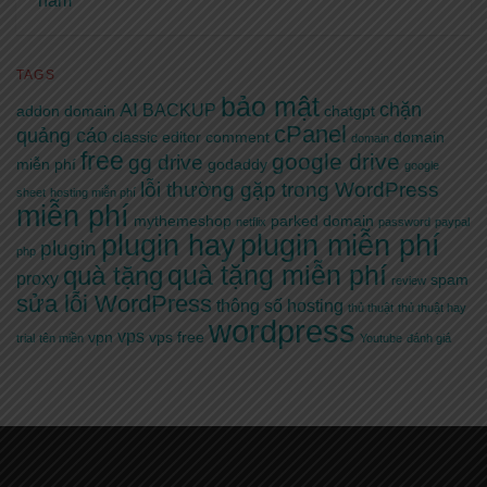
năm
TAGS
bảo mật
AI
chặn
BACKUP
addon domain
chatgpt
cPanel
quảng cáo
classic editor
comment
domain
domain
free
google drive
gg drive
miễn phí
godaddy
google
lỗi thường gặp trong WordPress
sheet
hosting miễn phí
miễn phí
mythemeshop
parked domain
netflix
password
paypal
plugin hay
plugin miễn phí
plugin
php
quà tặng miễn phí
quà tặng
proxy
spam
review
sửa lỗi WordPress
thông số hosting
thủ thuật
thủ thuật hay
wordpress
vps
vpn
vps free
trial
tên miền
Youtube
đánh giá