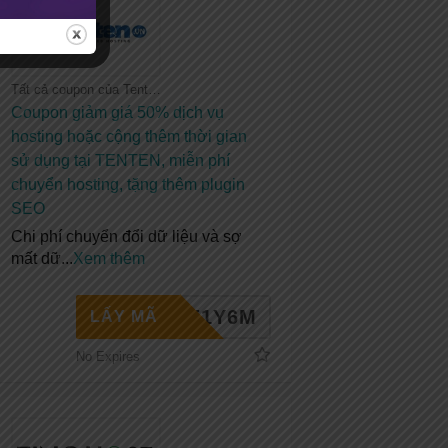
Tất cả coupon của Tenten
Coupon giảm giá 50% dịch vụ
hosting hoặc cộng thêm thời gian
sử dụng tại TENTEN, miễn phí
chuyển hosting, tặng thêm plugin
SEO
Chi phí chuyển đổi dữ liệu và sợ
mất dữ
...
Xem thêm
HE1Y6M
LẤY MÃ
No Expires