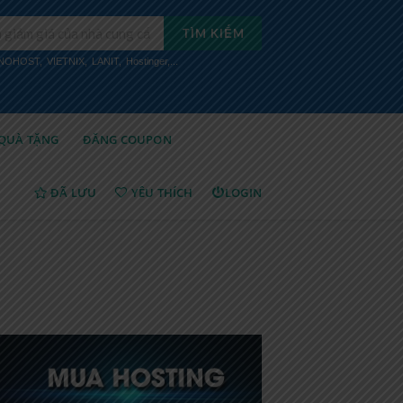
TÌM KIẾM
INOHOST
,
VIETNIX
,
LANIT
,
Hostinger
,...
QUÀ TẶNG
ĐĂNG COUPON
ĐÃ LƯU
YÊU THÍCH
LOGIN