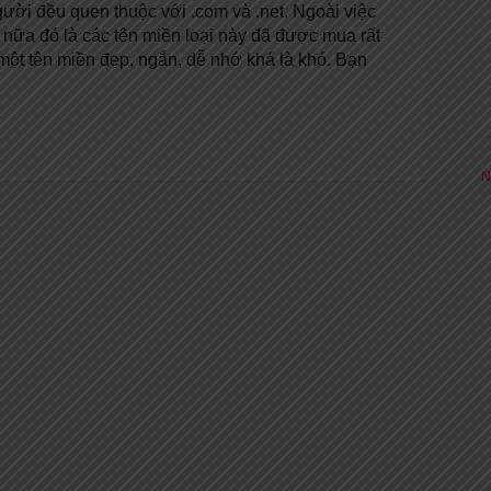
 người đều quen thuộc với .com và .net. Ngoài việc
m nữa đó là các tên miền loại này đã được mua rất
ột tên miền đẹp, ngắn, dễ nhớ khá là khó. Bạn
N