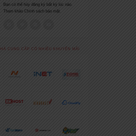
Bạn có thể hủy đăng ký bất kỳ lúc nào.
Tham khảo
Chính sách bảo mật.
HÀ CUNG CẤP CÓ NHIỀU KHUYẾN MÃI