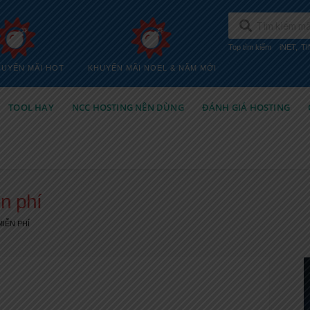
Top tìm kiếm
iNET
,
T
HUYẾN MÃI HOT
KHUYẾN MÃI NOEL & NĂM MỚI
TOOL HAY
NCC HOSTING NÊN DÙNG
ĐÁNH GIÁ HOSTING
n phí
IỄN PHÍ