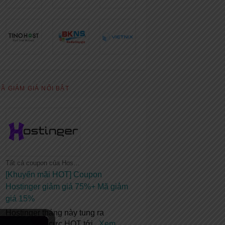
Ã GIẢM GIÁ NỔI BẬT
Tất cả coupon của Hostinger
[Khuyến mãi HOT] Coupon
Hostinger giảm giá 75%+ Mã giảm
giá 15%
Hostinger tháng này tung ra
khuyến mãi cực HOT tới
...
Xem