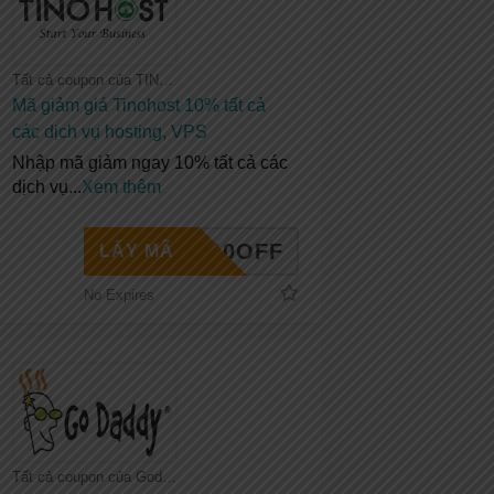
Tất cả coupon của TINOHOST
Mã giảm giá Tinohost 10% tất cả
các dịch vụ hosting, VPS
Nhập mã giảm ngay 10% tất cả các
dịch vụ
...
Xem thêm
INO10OFF
LẤY MÃ
No Expires
Tất cả coupon của Godaddy