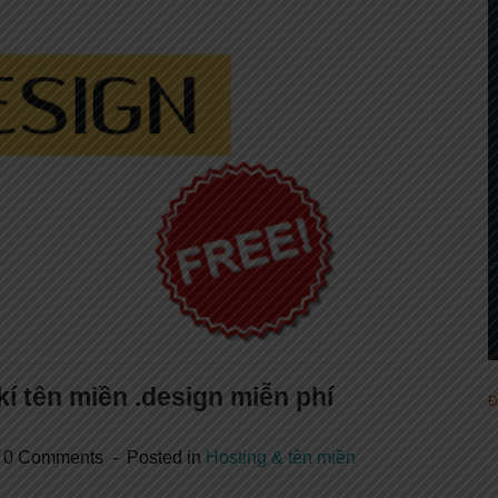
í tên miền .design miễn phí
Đ
0 Comments
Posted in
Hosting & tên miền