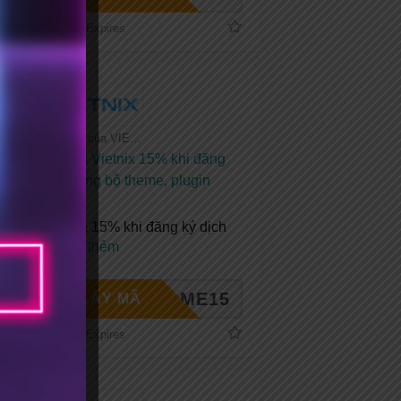
No Expires
Tất cả coupon của VIETNIX
Mã giảm giá Vietnix 15% khi đăng
ký mới + Tặng bộ theme, plugin
bản quyền
Mã giảm giá 15% khi đăng ký dịch
vụ tại
...
Xem thêm
ELCOME15
LẤY MÃ
No Expires