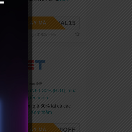
thêm
PECIAL15
LẤY MÃ
Hết hạn 31/03/2035
Tất cả coupon của iNET
Mã giảm giá iNET 30% [HOT], mua
hosting tặng tên miền
Coupon giảm giá 30% tất cả các
dịch vụ của
...
Xem thêm
NET30OFF
LẤY MÃ