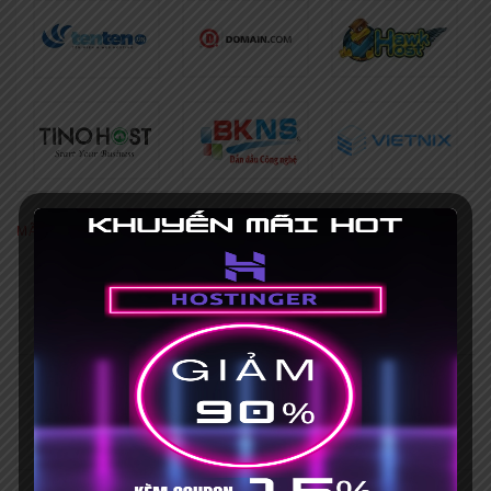
MÃ GIẢM GIÁ NỔI BẬT
[Khuyến mãi HOT] Coupon Hostinger
giảm giá 75%+ Mã giảm giá 15%
Hết hạn 31/03/2035
Mã giảm giá iNET 30% [HOT], mua
hosting tặng tên miền
No Expires