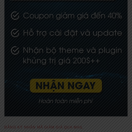
ĐĂNG KÝ NHẬN MÃ GIẢM GIÁ QUA MAIL