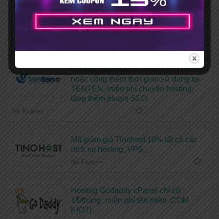
Mã giảm giá Vietnix 15% khi đăng ký
mới + Tặng bộ theme, plugin bản
quyền
No Expires
Coupon giảm giá 50% dịch vụ hosting
hoặc cộng thêm thời gian sử dụng tại
TENTEN, miễn phí chuyển hosting,
tặng thêm plugin SEO
No Expires
Mã giảm giá Tinohost 10% tất cả các
dịch vụ hosting, VPS
No Expires
Hosting Godaddy cPanel chỉ có
1$/tháng, miễn phí tên miền .COM
[HOT]