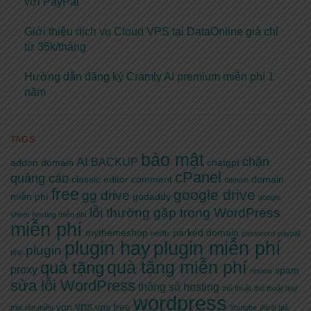
với PayPal
Giới thiệu dịch vụ Cloud VPS tại DataOnline giá chỉ
từ 35k/tháng
Hướng dẫn đăng ký Cramly AI premium miễn phí 1
năm
TAGS
bảo mật
AI
chặn
BACKUP
addon domain
chatgpt
cPanel
quảng cáo
classic editor
comment
domain
domain
free
google drive
gg drive
miễn phí
godaddy
google
lỗi thường gặp trong WordPress
sheet
hosting miễn phí
miễn phí
mythemeshop
parked domain
netflix
password
paypal
plugin hay
plugin miễn phí
plugin
php
quà tặng miễn phí
quà tặng
proxy
spam
review
sửa lỗi WordPress
thông số hosting
thủ thuật
thủ thuật hay
wordpress
vps
vpn
vps free
trial
tên miền
Youtube
đánh giá