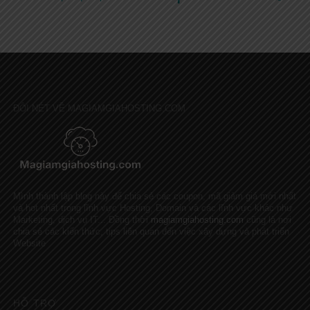
ĐÔI NÉT VỀ MAGIAMGIAHOSTING.COM
Mình thành lập blog này để chia sẻ các coupon, mã giảm giá mới nhất
và hot nhất trong lĩnh vực Hosting, Domain và các lĩnh vực khác như
Marketing, dịch vụ IT... Đồng thời
magiamgiahosting.com
cũng là nơi
chia sẻ các kiến thức, tips liên quan đến việc xây dựng và phát triển
Website
HỖ TRỢ