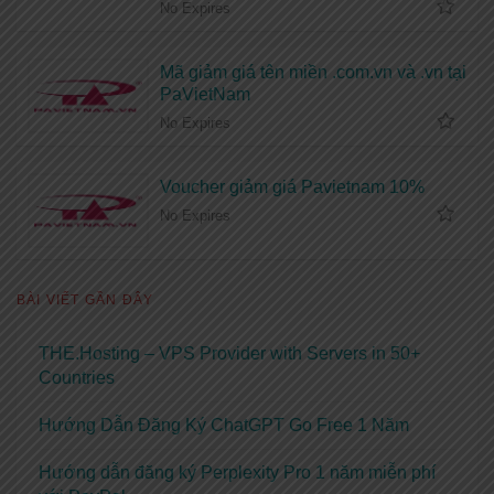
No Expires
Mã giảm giá tên miền .com.vn và .vn tại
PaVietNam
No Expires
Voucher giảm giá Pavietnam 10%
No Expires
BÀI VIẾT GẦN ĐÂY
THE.Hosting – VPS Provider with Servers in 50+
Countries
Hướng Dẫn Đăng Ký ChatGPT Go Free 1 Năm
Hướng dẫn đăng ký Perplexity Pro 1 năm miễn phí