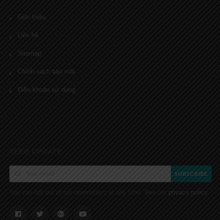
Giới thiệu
Liên hệ
Sitemap
Chính sách bảo mật
Điều khoản sử dụng
KEEP UPDATE
SUBSCRIBE
You can opt out of our newsletters at any time. See our
.
privacy policy