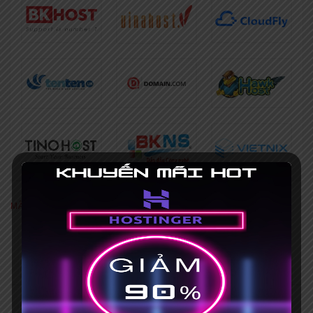
MÃ GIẢM GIÁ NỔI BẬT
[Khuyến mãi HOT] Coupon Hostinger
giảm giá 75%+ Mã giảm giá 15%
Hết hạn 31/03/2035
Mã giảm giá iNET 30% [HOT], mua