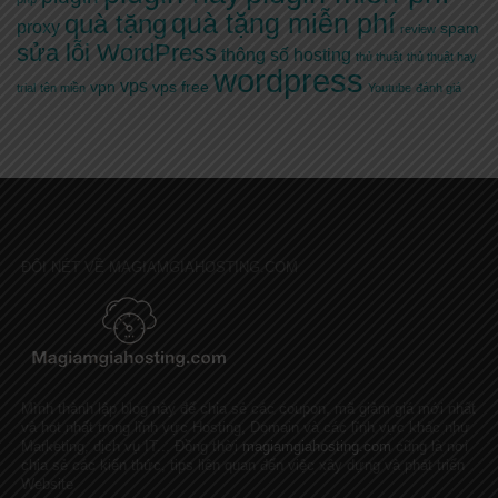
quà tặng miễn phí
quà tặng
proxy
spam
review
sửa lỗi WordPress
thông số hosting
thủ thuật
thủ thuật hay
wordpress
vps
vpn
vps free
trial
tên miền
Youtube
đánh giá
ĐÔI NÉT VỀ MAGIAMGIAHOSTING.COM
Mình thành lập blog này để chia sẻ các coupon, mã giảm giá mới nhất
và hot nhất trong lĩnh vực Hosting, Domain và các lĩnh vực khác như
Marketing, dịch vụ IT... Đồng thời
magiamgiahosting.com
cũng là nơi
chia sẻ các kiến thức, tips liên quan đến việc xây dựng và phát triển
Website