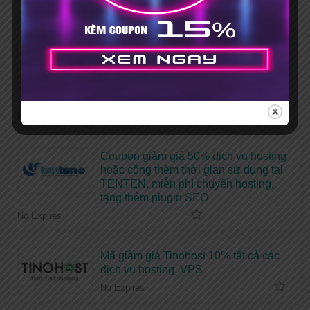
hosting tặng tên miền
No Expires
Mã giảm giá Vietnix 15% khi đăng ký
mới + Tặng bộ theme, plugin bản
quyền
No Expires
Coupon giảm giá 50% dịch vụ hosting
hoặc cộng thêm thời gian sử dụng tại
TENTEN, miễn phí chuyển hosting,
tặng thêm plugin SEO
No Expires
Mã giảm giá Tinohost 10% tất cả các
dịch vụ hosting, VPS
No Expires