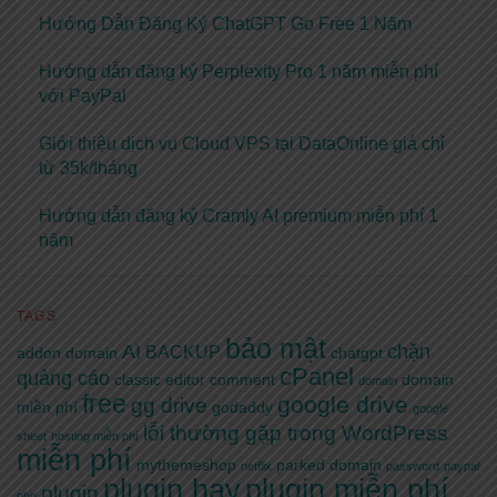
Hướng Dẫn Đăng Ký ChatGPT Go Free 1 Năm
Hướng dẫn đăng ký Perplexity Pro 1 năm miễn phí
với PayPal
Giới thiệu dịch vụ Cloud VPS tại DataOnline giá chỉ
từ 35k/tháng
Hướng dẫn đăng ký Cramly AI premium miễn phí 1
năm
TAGS
bảo mật
AI
chặn
BACKUP
addon domain
chatgpt
cPanel
quảng cáo
classic editor
comment
domain
domain
free
google drive
gg drive
miễn phí
godaddy
google
lỗi thường gặp trong WordPress
sheet
hosting miễn phí
miễn phí
mythemeshop
parked domain
netflix
password
paypal
plugin hay
plugin miễn phí
plugin
php