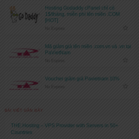
Hosting Godaddy cPanel chỉ có
1$/tháng, miễn phí tên miền .COM
[HOT]
No Expires
Mã giảm giá tên miền .com.vn và .vn tại
PaVietNam
No Expires
Voucher giảm giá Pavietnam 10%
No Expires
BÀI VIẾT GẦN ĐÂY
THE.Hosting – VPS Provider with Servers in 50+
Countries