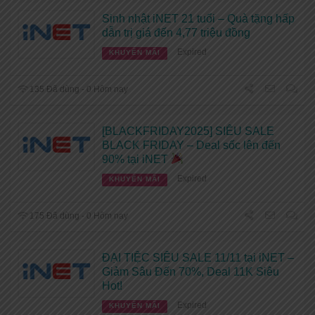
Sinh nhật iNET 21 tuổi – Quà tặng hấp
dẫn trị giá đến 4,77 triệu đồng
Expired
KHUYẾN MÃI
135 Đã dùng - 0 Hôm nay
[BLACKFRIDAY2025] SIÊU SALE
BLACK FRIDAY – Deal sốc lên đến
90% tại iNET
Expired
KHUYẾN MÃI
175 Đã dùng - 0 Hôm nay
ĐẠI TIỆC SIÊU SALE 11/11 tại iNET –
Giảm Sâu Đến 70%, Deal 11K Siêu
Hot!
Expired
KHUYẾN MÃI