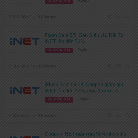
Expired
KHUYẾN MÃI
310 Đã dùng - 0 Hôm nay
Flash Sale 5/5: Săn Siêu Ưu Đãi Từ
iNET lên đến 50%
Expired
KHUYẾN MÃI
264 Đã dùng - 0 Hôm nay
[Flash Sale 04.04] Coupon giảm giá
iNET lên đến 50%, mua 1 được 4
Expired
KHUYẾN MÃI
253 Đã dùng - 0 Hôm nay
Coupon iNET giảm giá 50% nhân dịp