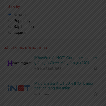
Sort by
Newest
Popularity
Sắp hết hạn
Expired
MÃ GIẢM GIÁ NỔI BẬT KHÁC
[Khuyến mãi HOT] Coupon Hostinger
giảm giá 75%+ Mã giảm giá 15%
Hết hạn 31/03/2035
Mã giảm giá iNET 30% [HOT], mua
hosting tặng tên miền
No Expires