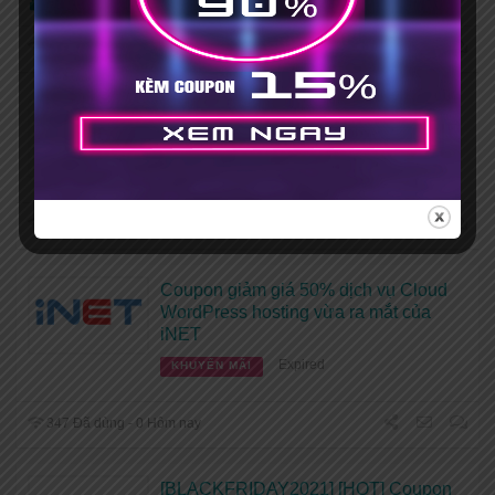
Exclusive:
Mã giảm giá HOT
418 Đã dùng - 0 Hôm nay
Coupon giảm giá lên đến 50% nhân
dịp sinh nhật lần thứ 17 của INET
Expired
KHUYẾN MÃI
359 Đã dùng - 0 Hôm nay
Coupon giảm giá 50% dịch vụ Cloud
WordPress hosting vừa ra mắt của
iNET
Expired
KHUYẾN MÃI
347 Đã dùng - 0 Hôm nay
[BLACKFRIDAY2021] [HOT] Coupon