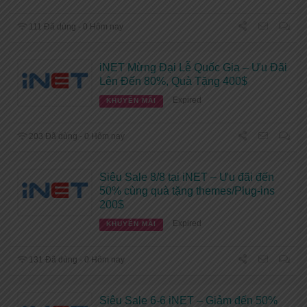
111 Đã dùng - 0 Hôm nay
iNET Mừng Đại Lễ Quốc Gia – Ưu Đãi
Lên Đến 80%, Quà Tặng 400$
Expired
KHUYẾN MÃI
203 Đã dùng - 0 Hôm nay
Siêu Sale 8/8 tại iNET – Ưu đãi đến
50% cùng quà tặng themes/Plug-ins
200$
Expired
KHUYẾN MÃI
131 Đã dùng - 0 Hôm nay
Siêu Sale 6-6 iNET – Giảm đến 50%