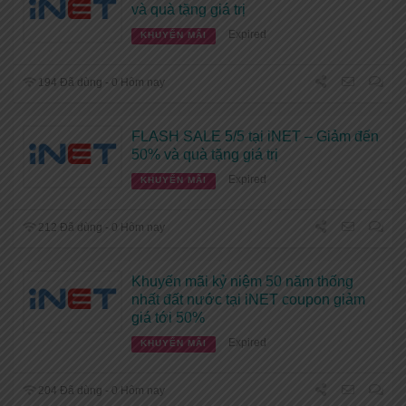
và quà tặng giá trị
Expired
KHUYẾN MÃI
194 Đã dùng - 0 Hôm nay
FLASH SALE 5/5 tại iNET – Giảm đến
50% và quà tặng giá trị
Expired
KHUYẾN MÃI
212 Đã dùng - 0 Hôm nay
Khuyến mãi kỷ niệm 50 năm thống
nhất đất nước tại iNET coupon giảm
giá tới 50%
Expired
KHUYẾN MÃI
204 Đã dùng - 0 Hôm nay