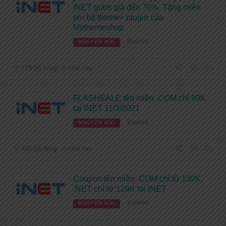
iNET giảm giá đến 70%. Tặng miễn
phí bộ theme+ plugin của
Mythemeshop
Expired
KHUYẾN MÃI
379 Đã dùng - 0 Hôm nay
FLASHSALE tên miền .COM chỉ 99K
tại INET 11/3/2021
Expired
KHUYẾN MÃI
400 Đã dùng - 0 Hôm nay
Coupon tên miền .COM chỉ từ 139K,
.NET chỉ từ 129K tại INET
Expired
KHUYẾN MÃI