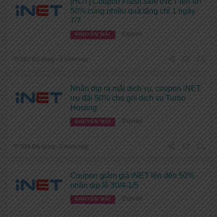
[HOT] Coupon Flash sale iNET lên tới
50% cùng nhiều quà tặng chỉ 1 ngày
7/7
Expired
KHUYẾN MÃI
287 Đã dùng - 0 Hôm nay
Nhân dịp ra mắt dịch vụ, coupon iNET
ưu đãi 50% cho gói dịch vụ Turbo
Hosting
Expired
KHUYẾN MÃI
334 Đã dùng - 0 Hôm nay
Coupon giảm giá iNET lên đến 50%
nhân dịp lễ 30/4-1/5
Expired
KHUYẾN MÃI