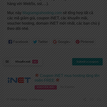
hàng với Web5s, ssl,…).
Mục này
Magiamgiahosting.com
sẽ tổng hợp tất cả
các mã giảm giá, coupon iNET, các khuyến mãi,
voucher hosting, domain iNET mới nhất, các bạn chú ý
theo dõi nhé.
Facebook
Twitter
Google+
Pinterest
Khuyến mãi
Submit a coupon
61
Coupon iNET mua hosting tặng tên
miền FREE
No Expires
KHUYẾN MÃI
790 Đã dùng - 0 Hôm nay