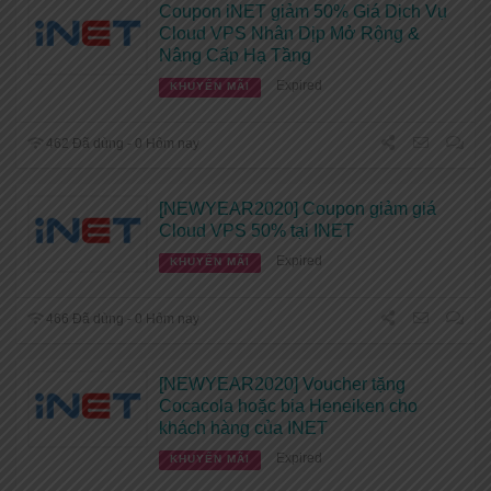
Coupon iNET giảm 50% Giá Dịch Vụ
Cloud VPS Nhân Dịp Mở Rộng &
Nâng Cấp Hạ Tầng
Expired
KHUYẾN MÃI
462 Đã dùng - 0 Hôm nay
[NEWYEAR2020] Coupon giảm giá
Cloud VPS 50% tại INET
Expired
KHUYẾN MÃI
466 Đã dùng - 0 Hôm nay
[NEWYEAR2020] Voucher tặng
Cocacola hoặc bia Heneiken cho
khách hàng của INET
Expired
KHUYẾN MÃI