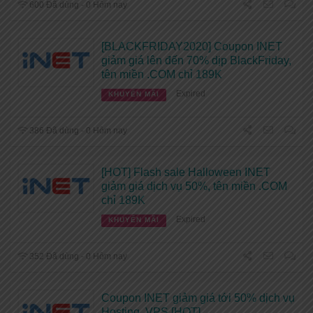
600 Đã dùng - 0 Hôm nay
[BLACKFRIDAY2020] Coupon INET
giảm giá lên đến 70% dịp BlackFriday,
tên miền .COM chỉ 189K
Expired
KHUYẾN MÃI
386 Đã dùng - 0 Hôm nay
[HOT] Flash sale Halloween INET
giảm giá dịch vụ 50%, tên miền .COM
chỉ 189K
Expired
KHUYẾN MÃI
352 Đã dùng - 0 Hôm nay
Coupon INET giảm giá tới 50% dịch vụ
Hosting, VPS [HOT]