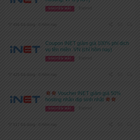
Expired
KHUYẾN MÃI
456 Đã dùng - 0 Hôm nay
Coupon INET giảm giá 100% phí dịch
vụ tên miền .VN (chỉ hôm nay)
Expired
KHUYẾN MÃI
425 Đã dùng - 0 Hôm nay
Voucher INET giảm giá 50%
hosting nhân dịp sinh nhật
Expired
KHUYẾN MÃI
517 Đã dùng - 0 Hôm nay