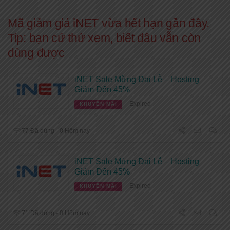
Mã giảm giá iNET vừa hết hạn gần đây.
Tip: bạn cứ thử xem, biết đâu vẫn còn
dùng được
iNET Sale Mừng Đại Lễ – Hosting
Giảm Đến 45%
Expired
KHUYẾN MÃI
77 Đã dùng - 0 Hôm nay
iNET Sale Mừng Đại Lễ – Hosting
Giảm Đến 45%
Expired
KHUYẾN MÃI
71 Đã dùng - 0 Hôm nay