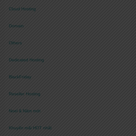
Cloud Hosting
Domain
Others
Dedicated Hosting
BlackFriday
Reseller Hosting
Noel & Năm mới
Khuyến mãi HOT nhất