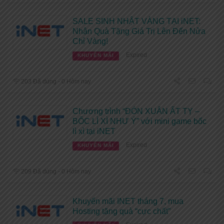
SALE SINH NHẬT VÀNG TẠI iNET:
Nhận Quà Tặng Giá Trị Lên Đến Nửa
Chỉ Vàng!
Expired
KHUYẾN MÃI
203 Đã dùng - 0 Hôm nay
Chương trình “ĐÓN XUÂN ẤT TỴ –
BỐC LÌ XÌ NHƯ Ý” với mini game bốc
lì xì tại iNET
Expired
KHUYẾN MÃI
209 Đã dùng - 0 Hôm nay
Khuyến mãi INET tháng 7, mua
Hosting tặng quà “cực chất”