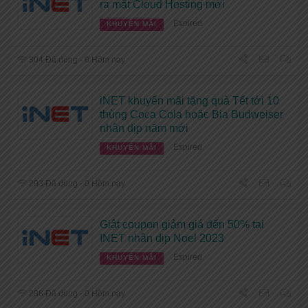
ra mắt Cloud Hosting mới
Expired
KHUYẾN MÃI
304 Đã dùng - 0 Hôm nay
iNET khuyến mãi tặng quà Tết tới 10
thùng Coca Cola hoặc Bia Budweiser
nhân dịp năm mới
Expired
KHUYẾN MÃI
293 Đã dùng - 0 Hôm nay
Giật coupon giảm giá đến 50% tại
INET nhân dịp Noel 2023
Expired
KHUYẾN MÃI
288 Đã dùng - 0 Hôm nay