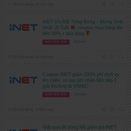
306 Đã dùng - 0 Hôm nay
iNET Ưu Đãi Tưng Bừng – Mừng Sinh
Nhật 18 Tuổi
, coupon mua hàng lên
đến 50% + quà tặng
Expired
KHUYẾN MÃI
301 Đã dùng - 0 Hôm nay
Coupon iNET giảm 100% phí dịch vụ
tên miền .vn sau khi nhận liên tiếp 2
giải thưởng từ VNNIC
Expired
KHUYẾN MÃI
500 Đã dùng - 0 Hôm nay
Giật quà để trúng Mã giảm giá INET