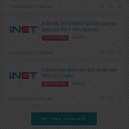
433 Đã dùng - 0 Hôm nay
[HẬU BLACKFRIDAY2019] Voucher
giảm giá iNET 50% dịch vụ
Expired
KHUYẾN MÃI
464 Đã dùng - 0 Hôm nay
Coupon Inet giảm giá dịch vụ lên đến
68% chỉ 3 ngày
Expired
KHUYẾN MÃI
448 Đã dùng - 0 Hôm nay
Tải thêm coupon