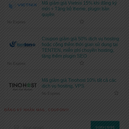
Mã giảm giá Vietnix 15% khi đăng ký
mới + Tặng bộ theme, plugin bản
quyền
No Expires
Coupon giảm giá 50% dịch vụ hosting
hoặc cộng thêm thời gian sử dụng tại
TENTEN, miễn phí chuyển hosting,
tặng thêm plugin SEO
No Expires
Mã giảm giá Tinohost 10% tất cả các
dịch vụ hosting, VPS
No Expires
ĐĂNG KÝ NHẬN MAIL, COUPON!!!
SUBSCRIBE