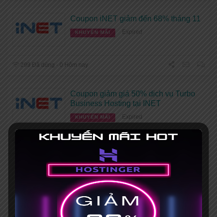
Coupon iNET giảm đến 68% tháng 11
Expired
KHUYẾN MÃI
299 Đã dùng - 0 Hôm nay
Coupon giảm giá 50% dịch vụ Turbo
Business Hosting tại INET
Expired
KHUYẾN MÃI
320 Đã dùng - 0 Hôm nay
Coupon đăng ký tên miền .COM/.NET
chỉ từ 99K
Expired
KHUYẾN MÃI