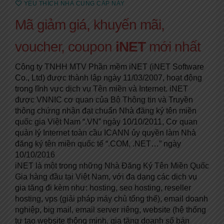
YÊU THÍCH NHÀ CUNG CẤP NÀY
Mã giảm giá, khuyến mãi,
voucher, coupon
iNET
mới nhất
Công ty TNHH MTV Phần mềm iNET (iNET Software
Co., Ltd) được thành lập ngày 11/03/2007, hoạt động
trong lĩnh vực dịch vụ Tên miền và Internet. iNET
được VNNIC cơ quan của Bộ Thông tin và Truyền
thông chứng nhận đạt chuẩn Nhà đăng ký tên miền
quốc gia Việt Nam “.VN” ngày 10/10/2011, Cơ quan
quản lý Internet toàn cầu ICANN ủy quyền làm Nhà
đăng ký tên miền quốc tế “.COM, .NET…” ngày
10/10/2016
iNET là một trong những Nhà Đăng Ký Tên Miền Quốc
Gia hàng đầu tại Việt Nam, với đa dạng các dịch vụ
gia tăng đi kèm như: hosting, seo hosting, reseller
hosting, vps (giải pháp máy chủ tổng thể), email doanh
nghiệp, big mail, email server riêng, website (hệ thống
tự tạo website thông minh, gia tăng doanh số bán