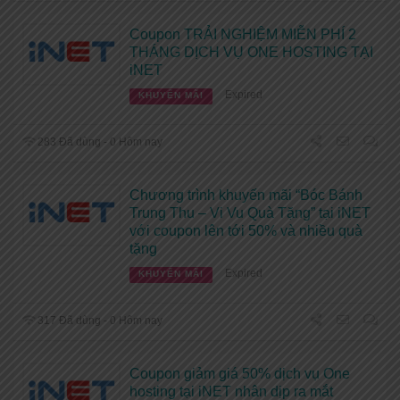
Coupon TRẢI NGHIỆM MIỄN PHÍ 2
THÁNG DỊCH VỤ ONE HOSTING TẠI
iNET
Expired
KHUYẾN MÃI
283 Đã dùng - 0 Hôm nay
Chương trình khuyến mãi “Bóc Bánh
Trung Thu – Vi Vu Quà Tặng” tại iNET
với coupon lên tới 50% và nhiều quà
tặng
Expired
KHUYẾN MÃI
317 Đã dùng - 0 Hôm nay
Coupon giảm giá 50% dịch vụ One
hosting tại iNET nhân dịp ra mắt