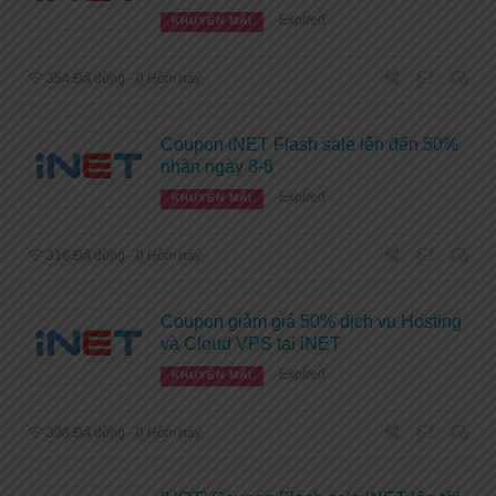
Expired
KHUYẾN MÃI
354 Đã dùng - 0 Hôm nay
Coupon iNET Flash sale lên đến 50%
nhân ngày 8-8
Expired
KHUYẾN MÃI
316 Đã dùng - 0 Hôm nay
Coupon giảm giá 50% dịch vụ Hosting
và Cloud VPS tại iNET
Expired
KHUYẾN MÃI
308 Đã dùng - 0 Hôm nay