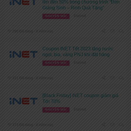
lên đến 50% trong chương trình “Đón
Giáng Sinh – Rinh Quà Tặng”
Expired
KHUYẾN MÃI
280 Đã dùng - 0 Hôm nay
Coupon INET Tết 2023 tặng nước
ngọt, bia, vàng PNJ khi đặt hàng
Expired
KHUYẾN MÃI
331 Đã dùng - 0 Hôm nay
[Black Friday] iNET coupon giảm giá
Tới 70%
Expired
KHUYẾN MÃI
373 Đã dùng - 0 Hôm nay