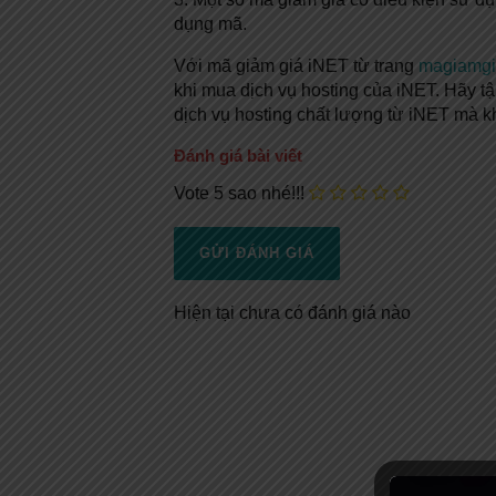
dụng mã.
Với mã giảm giá iNET từ trang
magiamgi
khi mua dịch vụ hosting của iNET. Hãy t
dịch vụ hosting chất lượng từ iNET mà kh
Đánh giá bài viết
Vote 5 sao nhé!!!
Hiện tại chưa có đánh giá nào