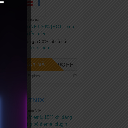
Tất cả coupon của iNET
Mã giảm giá iNET 30% [HOT], mua
hosting tặng tên miền
Coupon giảm giá 30% tất cả các
dịch vụ của
...
Xem thêm
NET30OFF
LẤY MÃ
No Expires
Tất cả coupon của VIETNIX
Mã giảm giá Vietnix 15% khi đăng
ký mới + Tặng bộ theme, plugin