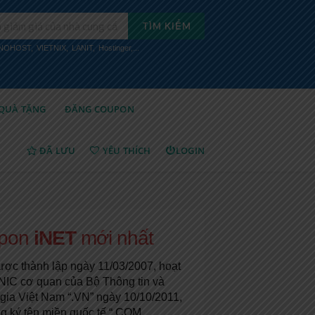
TÌM KIẾM
INOHOST
,
VIETNIX
,
LANIT
,
Hostinger
,...
QUÀ TẶNG
ĐĂNG COUPON
ĐÃ LƯU
YÊU THÍCH
LOGIN
upon
iNET
mới nhất
c thành lập ngày 11/03/2007, hoạt
NNIC cơ quan của Bộ Thông tin và
gia Việt Nam “.VN” ngày 10/10/2011,
g ký tên miền quốc tế “.COM,