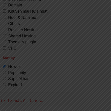
Domain
Khuyến mãi HOT nhất
Noel & Năm mới
Others
Reseller Hosting
Shared Hosting
Theme & plugin
VPS
Sort by
Newest
Popularity
Sắp hết hạn
Expired
Ã GIẢM GIÁ NỔI BẬT KHÁC