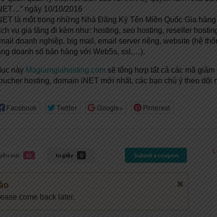
NET…” ngày 10/10/2016
NET là một trong những Nhà Đăng Ký Tên Miền Quốc Gia hàng đ
ịch vụ gia tăng đi kèm như: hosting, seo hosting, reseller hostin
mail doanh nghiệp, big mail, email server riêng, website (hệ thố
ăng doanh số bán hàng với Web5s, ssl,…).
ục này
Magiamgiahosting.com
sẽ tổng hợp tất cả các mã giảm 
oucher hosting, domain iNET mới nhất, các bạn chú ý theo dõi 
Facebook
Twitter
Google+
Pinterest
L
yến mãi
In giấy
Submit a coupon
61
0
ào
lease come back later.