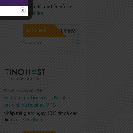
Chi phí chuyển đổi dữ liệu và sợ
mất dữ
...
Xem thêm
HE1Y6M
LẤY MÃ
No Expires
Tất cả coupon của TINOHOST
Mã giảm giá Tinohost 10% tất cả
các dịch vụ hosting, VPS
Nhập mã giảm ngay 10% tất cả các
dịch vụ
...
Xem thêm