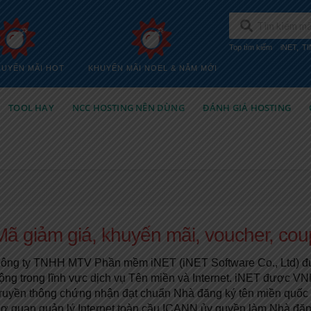
Top tìm kiếm
iNET
,
T
HUYẾN MÃI HOT
KHUYẾN MÃI NOEL & NĂM MỚI
TOOL HAY
NCC HOSTING NÊN DÙNG
ĐÁNH GIÁ HOSTING
Mã giảm giá, khuyến mãi, voucher, co
ông ty TNHH MTV Phần mềm iNET (iNET Software Co., Ltd) đượ
ộng trong lĩnh vực dịch vụ Tên miền và Internet. iNET được V
ruyền thông chứng nhận đạt chuẩn Nhà đăng ký tên miền quốc 
ơ quan quản lý Internet toàn cầu ICANN ủy quyền làm Nhà đăn