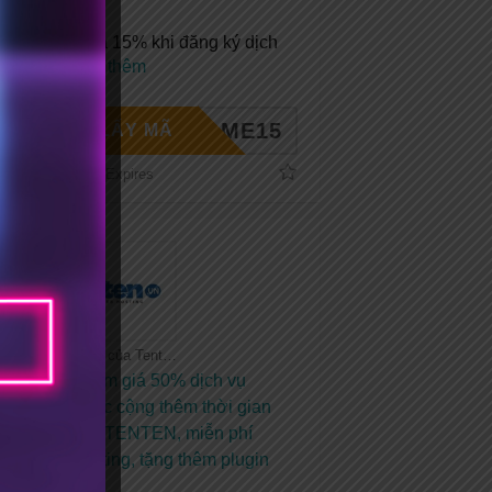
bản quyền
Mã giảm giá 15% khi đăng ký dịch
vụ tại
...
Xem thêm
ELCOME15
LẤY MÃ
No Expires
Tất cả coupon của Tenten
Coupon giảm giá 50% dịch vụ
hosting hoặc cộng thêm thời gian
sử dụng tại TENTEN, miễn phí
chuyển hosting, tặng thêm plugin
SEO