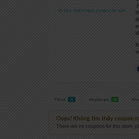
.
YÊU THÍCH NHÀ CUNG CẤP NÀY
i
d
e
t
M
v
Tất cả
Mã giảm giá
Khu
91
30
Oops! Không tìm thấy coupon n
There are no coupons for this store, p