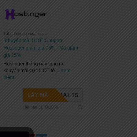
Tất cả coupon của Hostinger
[Khuyến mãi HOT] Coupon
Hostinger giảm giá 75%+ Mã giảm
giá 15%
Hostinger tháng này tung ra
khuyến mãi cực HOT tới
...
Xem
thêm
PECIAL15
LẤY MÃ
Hết hạn 31/03/2035