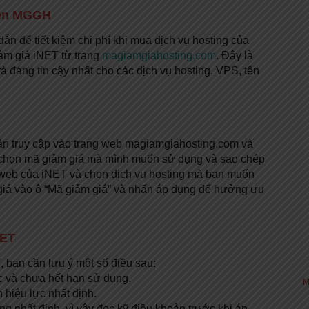
trên MGGH
n để tiết kiệm chi phí khi mua dịch vụ hosting của
ảm giá iNET từ trang
magiamgiahosting.com
. Đây là
 đáng tin cậy nhất cho các dịch vụ hosting, VPS, tên
ần truy cập vào trang web magiamgiahosting.com và
n chọn mã giảm giá mà mình muốn sử dụng và sao chép
g web của iNET và chọn dịch vụ hosting mà bạn muốn
giá vào ô “Mã giảm giá” và nhấn áp dụng để hưởng ưu
NET
, bạn cần lưu ý một số điều sau:
c và chưa hết hạn sử dụng.
M
n hiệu lực nhất định.
ng nhất định, vì vậy đọc kỹ điều khoản trước khi áp