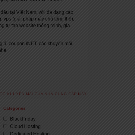
ầu tại Việt Nam, với đa dạng các
g, vps (giải pháp máy chủ tổng thể),
ng tự tạo website thông minh, gia
giá, coupon iNET, các khuyến mãi,
nhé.
ỌC KHUYẾN MÃI CỦA NHÀ CUNG CẤP NÀY
Categories
BlackFriday
Cloud Hosting
Dedicated Hosting