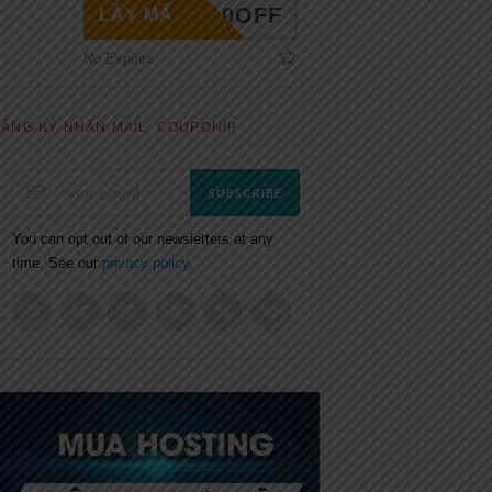
INO10OFF
LẤY MÃ
No Expires
ĂNG KÝ NHẬN MAIL, COUPON!!!
SUBSCRIBE
You can opt out of our newsletters at any
time. See our
privacy policy
.