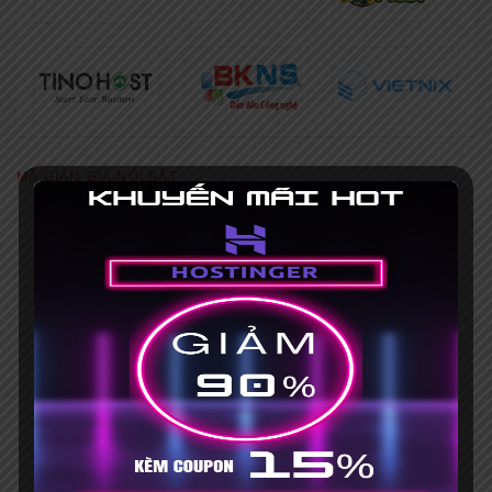
MÃ GIẢM GIÁ NỔI BẬT
[Khuyến mãi HOT] Coupon Hostinger
giảm giá 75%+ Mã giảm giá 15%
Hết hạn 31/03/2035
Mã giảm giá iNET 30% [HOT], mua
hosting tặng tên miền
No Expires
Mã giảm giá Vietnix 15% khi đăng ký
mới + Tặng bộ theme, plugin bản