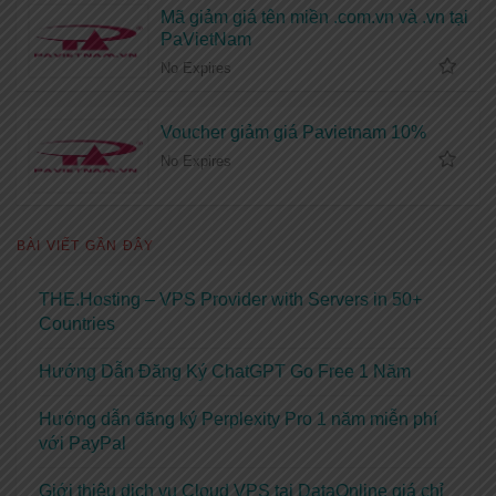
Mã giảm giá tên miền .com.vn và .vn tại
PaVietNam
No Expires
Voucher giảm giá Pavietnam 10%
No Expires
BÀI VIẾT GẦN ĐÂY
THE.Hosting – VPS Provider with Servers in 50+
Countries
Hướng Dẫn Đăng Ký ChatGPT Go Free 1 Năm
Hướng dẫn đăng ký Perplexity Pro 1 năm miễn phí
với PayPal
Giới thiệu dịch vụ Cloud VPS tại DataOnline giá chỉ