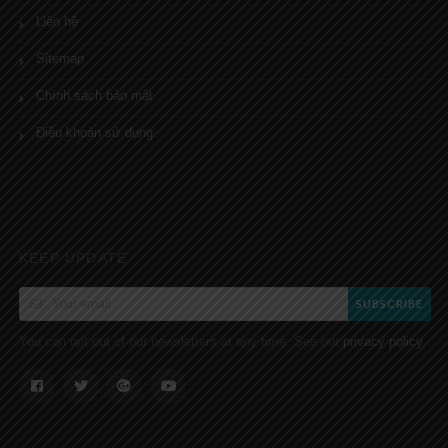
Liên hệ
Sitemap
Chính sách bảo mật
Điều khoản sử dụng
KEEP UPDATE
SUBSCRIBE
You can opt out of our newsletters at any time. See our
.
privacy policy