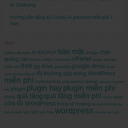
từ 35k/tháng
Hướng dẫn đăng ký Cramly AI premium miễn phí 1
năm
TAGS
bảo mật
AI
chặn
BACKUP
addon domain
chatgpt
cPanel
quảng cáo
classic editor
comment
domain
domain
free
google drive
gg drive
miễn phí
godaddy
google
lỗi thường gặp trong WordPress
sheet
hosting miễn phí
miễn phí
mythemeshop
parked domain
netflix
password
paypal
plugin hay
plugin miễn phí
plugin
php
quà tặng miễn phí
quà tặng
proxy
spam
review
sửa lỗi WordPress
thông số hosting
thủ thuật
thủ thuật hay
wordpress
vps
vpn
vps free
trial
tên miền
Youtube
đánh giá