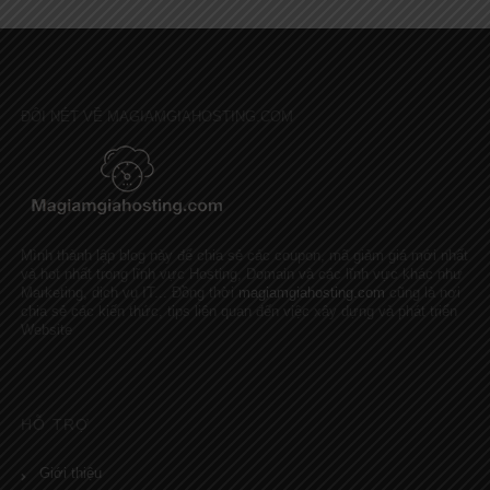
ĐÔI NÉT VỀ MAGIAMGIAHOSTING.COM
Mình thành lập blog này để chia sẻ các coupon, mã giảm giá mới nhất
và hot nhất trong lĩnh vực Hosting, Domain và các lĩnh vực khác như
Marketing, dịch vụ IT... Đồng thời
magiamgiahosting.com
cũng là nơi
chia sẻ các kiến thức, tips liên quan đến việc xây dựng và phát triển
Website
HỖ TRỢ
Giới thiệu