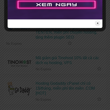
quyền
No Expires
Coupon giảm giá 50% dịch vụ hosting
hoặc cộng thêm thời gian sử dụng tại
TENTEN, miễn phí chuyển hosting,
tặng thêm plugin SEO
No Expires
Mã giảm giá Tinohost 10% tất cả các
dịch vụ hosting, VPS
No Expires
Hosting Godaddy cPanel chỉ có
1$/tháng, miễn phí tên miền .COM
[HOT]
No Expires