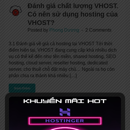
Đánh giá chất lượng VHOST.
Có nên sử dụng hosting của
VHOST?
Posted by
Phong Dương
2 Comments
3.1 Đánh giá về giá cả hosting tại VHOST Tới thời
điểm hiện tại, VHOST đang cung cấp khá nhiều dịch
vụ có thể kể đến như tên miền, shared hosting, SEO
hosting, cloud server, reseller hosting, dedicated
server, cho thuê chỗ đặt máy chủ… Ngoài ra họ còn
phân chia ra thành khá nhiều […]
Xem thêm