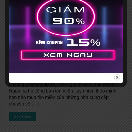
Đánh giá Hostinger – Hosting
giá rẻ liệu có tốt?
Posted by
Phong Dương
4 Comments
3.1 GIÁ CẢ Tới thời điểm hiện tại, Hostinger đang
cung cấp 3 dịch vụ lưu trữ website chính. Đó là shared
hosting (hosting giá rẻ), VPS giá rẻ và Cloud server.
Ngoài ra họ cũng bán tên miền, tuy nhiên theo mình
bạn nên mua tên miền của những nhà cung cấp
chuyên về […]
Xem thêm