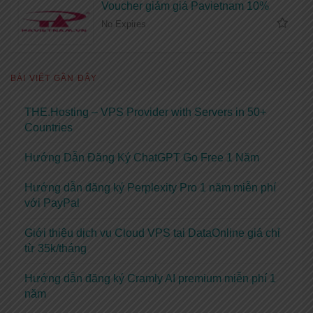
Voucher giảm giá Pavietnam 10%
No Expires
BÀI VIẾT GẦN ĐÂY
THE.Hosting – VPS Provider with Servers in 50+
Countries
Hướng Dẫn Đăng Ký ChatGPT Go Free 1 Năm
Hướng dẫn đăng ký Perplexity Pro 1 năm miễn phí
với PayPal
Giới thiệu dịch vụ Cloud VPS tại DataOnline giá chỉ
từ 35k/tháng
Hướng dẫn đăng ký Cramly AI premium miễn phí 1
năm