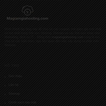
Mình thành lập blog này để chia sẻ các coupon, mã giảm giá mới nhất
và hot nhất trong lĩnh vực Hosting, Domain và các lĩnh vực khác như
Marketing, dịch vụ IT... Đồng thời
magiamgiahosting.com
cũng là nơi
chia sẻ các kiến thức, tips liên quan đến việc xây dựng và phát triển
Website
HỖ TRỢ
Giới thiệu
Liên hệ
Sitemap
Chính sách bảo mật