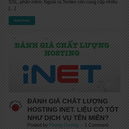
SSL, phần mềm. Ngoài ra Tenten còn cung cấp nhiều
[…]
Xem thêm
ĐÁNH GIÁ CHẤT LƯỢNG
HOSTING INET. LIỆU CÓ TỐT
NHƯ DỊCH VỤ TÊN MIỀN?
Posted by
Phong Dương
1 Comment