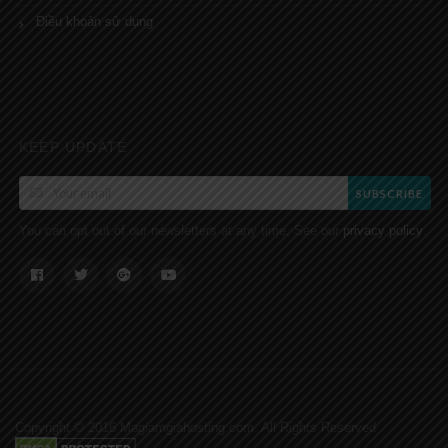
Điều khoản sử dụng
KEEP UPDATE
SUBSCRIBE
You can opt out of our newsletters at any time. See our
.
privacy policy
Copyright © 2016 Magiamgiahosting.com. All Rights Reserved