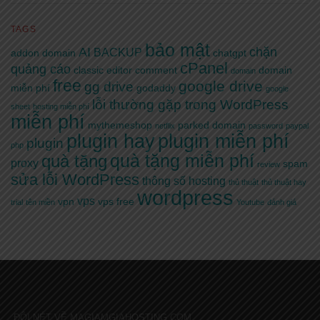
TAGS
bảo mật
AI
chặn
BACKUP
addon domain
chatgpt
cPanel
quảng cáo
classic editor
comment
domain
domain
free
google drive
gg drive
miễn phí
godaddy
google
lỗi thường gặp trong WordPress
sheet
hosting miễn phí
miễn phí
mythemeshop
parked domain
netflix
password
paypal
plugin hay
plugin miễn phí
plugin
php
quà tặng miễn phí
quà tặng
proxy
spam
review
sửa lỗi WordPress
thông số hosting
thủ thuật
thủ thuật hay
wordpress
vps
vpn
vps free
trial
tên miền
Youtube
đánh giá
ĐÔI NÉT VỀ MAGIAMGIAHOSTING.COM