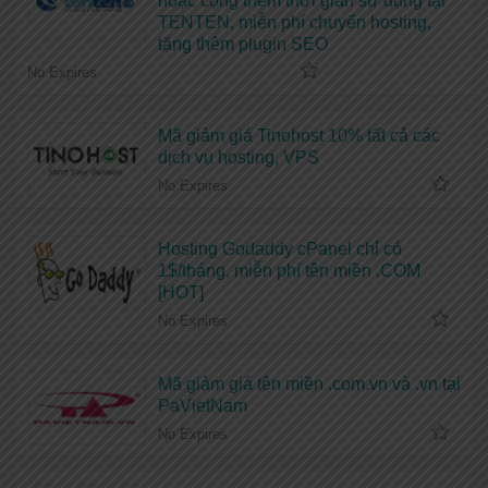
hoặc cộng thêm thời gian sử dụng tại
TENTEN, miễn phí chuyển hosting,
tặng thêm plugin SEO
No Expires
Mã giảm giá Tinohost 10% tất cả các
dịch vụ hosting, VPS
No Expires
Hosting Godaddy cPanel chỉ có
1$/tháng, miễn phí tên miền .COM
[HOT]
No Expires
Mã giảm giá tên miền .com.vn và .vn tại
PaVietNam
No Expires