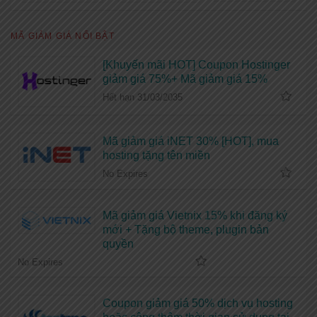
MÃ GIẢM GIÁ NỔI BẬT
[Khuyến mãi HOT] Coupon Hostinger
giảm giá 75%+ Mã giảm giá 15%
Hết hạn 31/03/2035
Mã giảm giá iNET 30% [HOT], mua
hosting tặng tên miền
No Expires
Mã giảm giá Vietnix 15% khi đăng ký
mới + Tặng bộ theme, plugin bản
quyền
No Expires
Coupon giảm giá 50% dịch vụ hosting