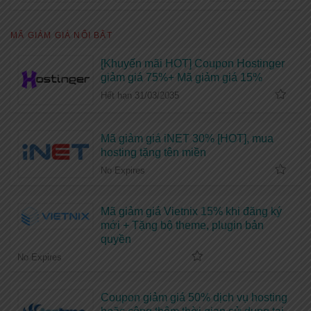
MÃ GIẢM GIÁ NỔI BẬT
[Khuyến mãi HOT] Coupon Hostinger
giảm giá 75%+ Mã giảm giá 15%
Hết hạn 31/03/2035
Mã giảm giá iNET 30% [HOT], mua
hosting tặng tên miền
No Expires
Mã giảm giá Vietnix 15% khi đăng ký
mới + Tặng bộ theme, plugin bản
quyền
No Expires
Coupon giảm giá 50% dịch vụ hosting