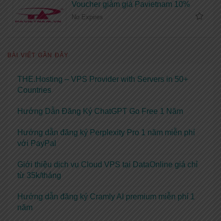
Voucher giảm giá Pavietnam 10%
No Expires
BÀI VIẾT GẦN ĐÂY
THE.Hosting – VPS Provider with Servers in 50+
Countries
Hướng Dẫn Đăng Ký ChatGPT Go Free 1 Năm
Hướng dẫn đăng ký Perplexity Pro 1 năm miễn phí
với PayPal
Giới thiệu dịch vụ Cloud VPS tại DataOnline giá chỉ
từ 35k/tháng
Hướng dẫn đăng ký Cramly AI premium miễn phí 1
năm