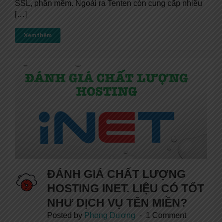
SSL, phần mềm. Ngoài ra Tenten còn cung cấp nhiều
[…]
Xem thêm
ĐÁNH GIÁ CHẤT LƯỢNG
HOSTING INET. LIỆU CÓ TỐT
NHƯ DỊCH VỤ TÊN MIỀN?
Posted by
Phong Dương
1 Comment