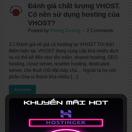
Đánh giá chất lượng VHOST.
Có nên sử dụng hosting của
VHOST?
Posted by
Phong Dương
2 Comments
3.1 Đánh giá về giá cả hosting tại VHOST Tới thời
điểm hiện tại, VHOST đang cung cấp khá nhiều dịch
vụ có thể kể đến như tên miền, shared hosting, SEO
hosting, cloud server, reseller hosting, dedicated
server, cho thuê chỗ đặt máy chủ… Ngoài ra họ còn
phân chia ra thành khá nhiều […]
Xem thêm