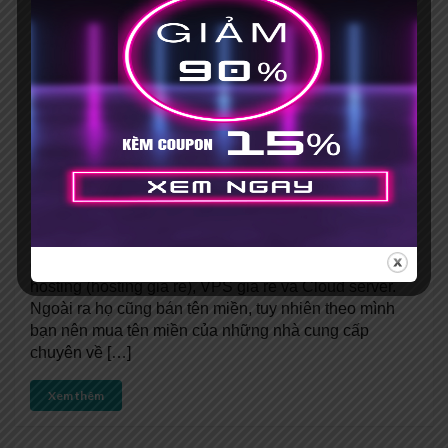
Đánh giá Hostinger – Hosting
giá rẻ liệu có tốt?
Posted by
Phong Dương
4 Comments
3.1 GIÁ CẢ Tới thời điểm hiện tại, Hostinger đang
cung cấp 3 dịch vụ lưu trữ website chính. Đó là shared
hosting (hosting giá rẻ), VPS giá rẻ và Cloud server.
Ngoài ra họ cũng bán tên miền, tuy nhiên theo mình
bạn nên mua tên miền của những nhà cung cấp
chuyên về […]
Xem thêm