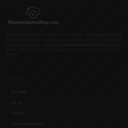
Mình thành lập blog này để chia sẻ các coupon, mã giảm giá mới nhất
và hot nhất trong lĩnh vực Hosting, Domain và các lĩnh vực khác như
Marketing, dịch vụ IT... Đồng thời
magiamgiahosting.com
cũng là nơi
chia sẻ các kiến thức, tips liên quan đến việc xây dựng và phát triển
Website
HỖ TRỢ
Giới thiệu
Liên hệ
Sitemap
Chính sách bảo mật