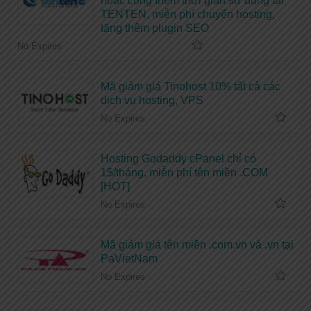
hoặc cộng thêm thời gian sử dụng tại
TENTEN, miễn phí chuyển hosting,
tặng thêm plugin SEO
No Expires
Mã giảm giá Tinohost 10% tất cả các
dịch vụ hosting, VPS
No Expires
Hosting Godaddy cPanel chỉ có
1$/tháng, miễn phí tên miền .COM
[HOT]
No Expires
Mã giảm giá tên miền .com.vn và .vn tại
PaVietNam
No Expires