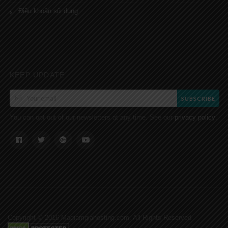
Điều khoản sử dụng
KEEP UPDATE
SUBSCRIBE
You can opt out of our newsletters at any time. See our
.
privacy policy
Copyright © 2016 Magiamgiahosting.com. All Rights Reserved