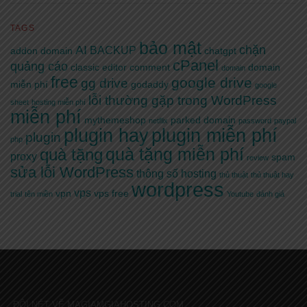
TAGS
bảo mật
AI
chặn
BACKUP
addon domain
chatgpt
cPanel
quảng cáo
classic editor
comment
domain
domain
free
google drive
gg drive
miễn phí
godaddy
google
lỗi thường gặp trong WordPress
sheet
hosting miễn phí
miễn phí
mythemeshop
parked domain
netflix
password
paypal
plugin hay
plugin miễn phí
plugin
php
quà tặng miễn phí
quà tặng
proxy
spam
review
sửa lỗi WordPress
thông số hosting
thủ thuật
thủ thuật hay
wordpress
vps
vpn
vps free
trial
tên miền
Youtube
đánh giá
ĐÔI NÉT VỀ MAGIAMGIAHOSTING.COM