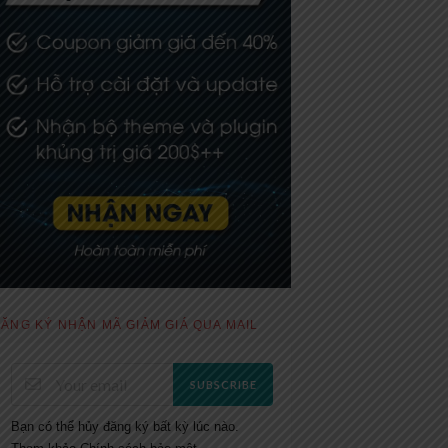
ĂNG KÝ NHẬN MÃ GIẢM GIÁ QUA MAIL
SUBSCRIBE
Bạn có thể hủy đăng ký bất kỳ lúc nào.