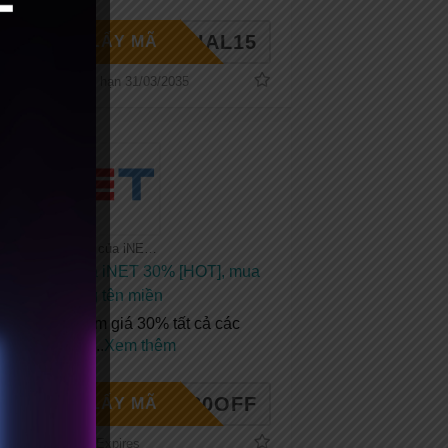
PECIAL15
LẤY MÃ
Hết hạn 31/03/2035
Tất cả coupon của iNET
Mã giảm giá iNET 30% [HOT], mua
hosting tặng tên miền
Coupon giảm giá 30% tất cả các
dịch vụ của
...
Xem thêm
NET30OFF
LẤY MÃ
No Expires