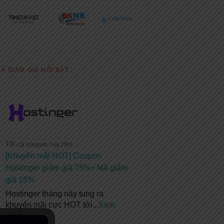
Ã GIẢM GIÁ NỔI BẬT
Tất cả coupon của Hostinger
[Khuyến mãi HOT] Coupon
Hostinger giảm giá 75%+ Mã giảm
giá 15%
Hostinger tháng này tung ra
khuyến mãi cực HOT tới
...
Xem
thêm