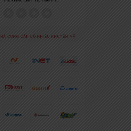
Tham khảo
Chính sách bảo mật.
HÀ CUNG CẤP CÓ NHIỀU KHUYẾN MÃI