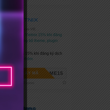
Tất cả coupon của VIETNIX
Mã giảm giá Vietnix 15% khi đăng
ký mới + Tặng bộ theme, plugin
bản quyền
Mã giảm giá 15% khi đăng ký dịch
vụ tại
...
Xem thêm
ELCOME15
LẤY MÃ
No Expires