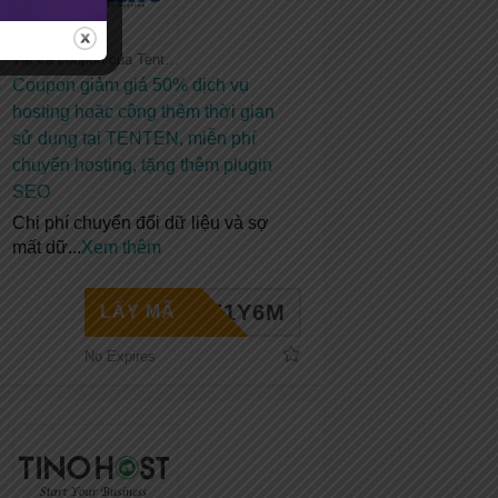
Tất cả coupon của Tenten
Coupon giảm giá 50% dịch vụ
hosting hoặc cộng thêm thời gian
sử dụng tại TENTEN, miễn phí
chuyển hosting, tặng thêm plugin
SEO
Chi phí chuyển đổi dữ liệu và sợ
mất dữ
...
Xem thêm
HE1Y6M
LẤY MÃ
No Expires