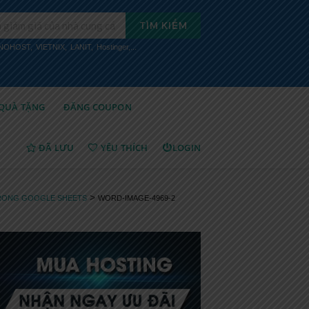
TÌM KIẾM
INOHOST
,
VIETNIX
,
LANIT
,
Hostinger
,...
QUÀ TẶNG
ĐĂNG COUPON
ĐÃ LƯU
YÊU THÍCH
LOGIN
>
TRONG GOOGLE SHEETS
WORD-IMAGE-4969-2