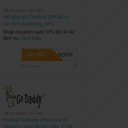
Tất cả coupon của TINOHOST
Mã giảm giá Tinohost 10% tất cả
các dịch vụ hosting, VPS
Nhập mã giảm ngay 10% tất cả các
dịch vụ
...
Xem thêm
INO10OFF
LẤY MÃ
No Expires
Tất cả coupon của Godaddy
Hosting Godaddy cPanel chỉ có
1$/tháng, miễn phí tên miền .COM