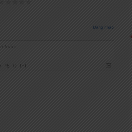
Đăng nhập
N
{}
[+]