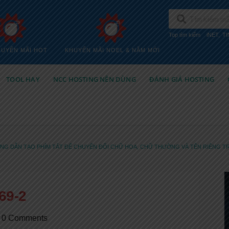
Top tìm kiếm
iNET
,
T
HUYẾN MÃI HOT
KHUYẾN MÃI NOEL & NĂM MỚI
TOOL HAY
NCC HOSTING NÊN DÙNG
ĐÁNH GIÁ HOSTING
NG DẪN TẠO PHÍM TẮT ĐỂ CHUYỂN ĐỔI CHỮ HOA, CHỮ THƯỜNG VÀ TÊN RIÊNG 
69-2
0 Comments