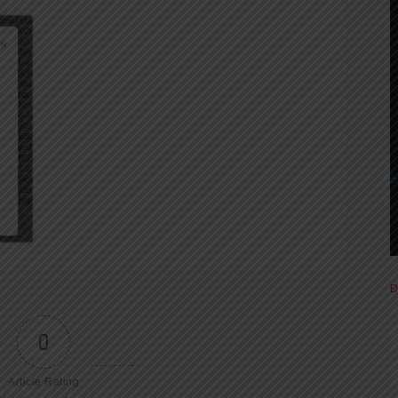
Đ
0
Article Rating