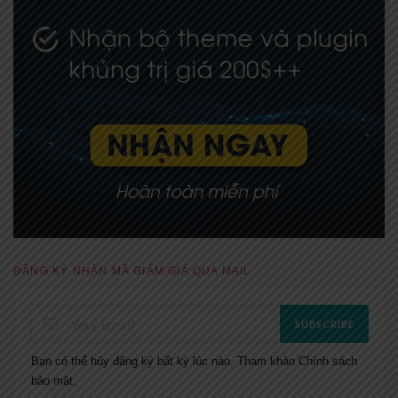
ĐĂNG KÝ NHẬN MÃ GIẢM GIÁ QUA MAIL
SUBSCRIBE
Bạn có thể hủy đăng ký bất kỳ lúc nào. Tham khảo
Chính sách
bảo mật.