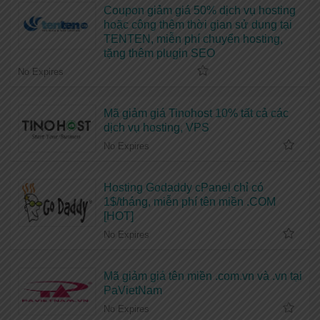
Coupon giảm giá 50% dịch vụ hosting
hoặc cộng thêm thời gian sử dụng tại
TENTEN, miễn phí chuyển hosting,
tặng thêm plugin SEO
No Expires
Mã giảm giá Tinohost 10% tất cả các
dịch vụ hosting, VPS
No Expires
Hosting Godaddy cPanel chỉ có
1$/tháng, miễn phí tên miền .COM
[HOT]
No Expires
Mã giảm giá tên miền .com.vn và .vn tại
PaVietNam
No Expires