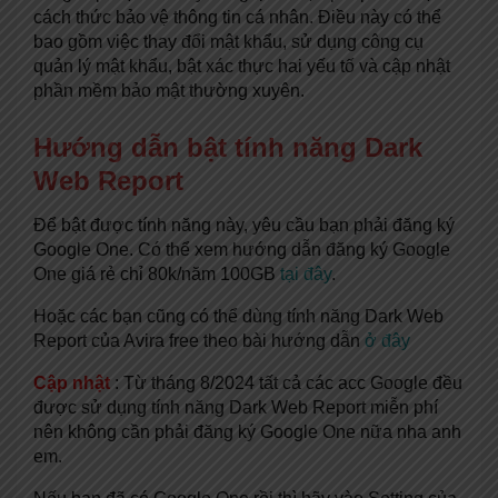
cách thức bảo vệ thông tin cá nhân. Điều này có thể
bao gồm việc thay đổi mật khẩu, sử dụng công cụ
quản lý mật khẩu, bật xác thực hai yếu tố và cập nhật
phần mềm bảo mật thường xuyên.
Hướng dẫn bật tính năng Dark
Web Report
Để bật được tính năng này, yêu cầu bạn phải đăng ký
Google One. Có thể xem hướng dẫn đăng ký Google
One giá rẻ chỉ 80k/năm 100GB
tại đây
.
Hoặc các bạn cũng có thể dùng tính năng Dark Web
Report của Avira free theo bài hướng dẫn
ở đây
Cập nhật
: Từ tháng 8/2024 tất cả các acc Google đều
được sử dụng tính năng Dark Web Report miễn phí
nên không cần phải đăng ký Google One nữa nha anh
em.