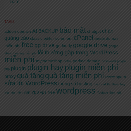
năm
TAGS
bảo mật
AI
chặn
BACKUP
addon domain
chatgpt
cPanel
quảng cáo
classic editor
comment
domain
domain
free
google drive
gg drive
miễn phí
godaddy
google
lỗi thường gặp trong WordPress
sheet
hosting miễn phí
miễn phí
mythemeshop
parked domain
netflix
password
paypal
plugin hay
plugin miễn phí
plugin
php
quà tặng miễn phí
quà tặng
proxy
spam
review
sửa lỗi WordPress
thông số hosting
thủ thuật
thủ thuật hay
wordpress
vps
vpn
vps free
trial
tên miền
Youtube
đánh giá