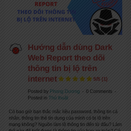
Hướng dẫn dùng Dark
Web Report theo dõi
thông tin bị lộ trên
internet
5/5
(1)
Posted by
Phong Dương
0 Comments
Posted in
Thủ thuật
Có bao giờ bạn thắc mắc liệu password, thông tin cá
nhân, thông tin thẻ tín dụng của mình có bị lộ trên
mạng không? Nguồn làm lộ thông tin đến từ đâu? Làm
thế nào để biết được là thông tin của bạn an toàn? Có