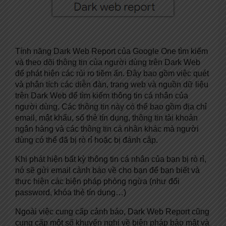
Tính năng Dark Web Report của Google One tìm kiếm
và theo dõi thông tin của người dùng trên Dark Web
để phát hiện các rủi ro tiềm ẩn. Đây bao gồm việc quét
và phân tích các diễn đàn, trang web và nguồn dữ liệu
trên Dark Web để tìm kiếm thông tin cá nhân của
người dùng. Các thông tin này có thể bao gồm địa chỉ
email, mật khẩu, số thẻ tín dụng, thông tin tài khoản
ngân hàng và các thông tin cá nhân khác mà người
dùng có thể đã bị rò rỉ hoặc bị đánh cắp.
Khi phát hiện bất kỳ thông tin cá nhân của bạn bị rò rỉ,
nó sẽ gửi email cảnh báo về cho bạn để bạn biết và
thực hiện các biện pháp phòng ngừa (như đổi
password, khóa thẻ tín dụng…)
Ngoài việc cung cấp cảnh báo, Dark Web Report cũng
cung cấp một số khuyến nghị về biện pháp bảo mật và