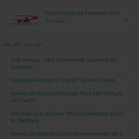
Voucher giảm giá Pavietnam 10%
No Expires
BÀI VIẾT GẦN ĐÂY
THE.Hosting – VPS Provider with Servers in 50+
Countries
Hướng Dẫn Đăng Ký ChatGPT Go Free 1 Năm
Hướng dẫn đăng ký Perplexity Pro 1 năm miễn phí
với PayPal
Giới thiệu dịch vụ Cloud VPS tại DataOnline giá chỉ
từ 35k/tháng
Hướng dẫn đăng ký Cramly AI premium miễn phí 1