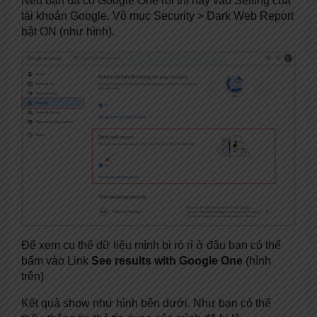
Nếu bạn đã có Google One rồi thì hãy vào Setting của
tài khoản Google. Vô mục Security > Dark Web Report
bật ON (như hình).
Để xem cụ thể dữ liệu mình bị rò rỉ ở đâu bạn có thể
bấm vào Link
See results with Google One
(hình
trên)
Kết quả show như hình bên dưới. Như bạn có thể