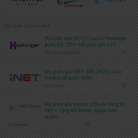
MÃ GIẢM GIÁ NỔI BẬT
[Khuyến mãi HOT] Coupon Hostinger
giảm giá 75%+ Mã giảm giá 15%
Hết hạn 31/03/2035
Mã giảm giá iNET 30% [HOT], mua
hosting tặng tên miền
No Expires
Mã giảm giá Vietnix 15% khi đăng ký
mới + Tặng bộ theme, plugin bản
quyền
No Expires