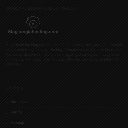
ĐÔI NÉT VỀ MAGIAMGIAHOSTING.COM
Mình thành lập blog này để chia sẻ các coupon, mã giảm giá mới nhất
và hot nhất trong lĩnh vực Hosting, Domain và các lĩnh vực khác như
Marketing, dịch vụ IT... Đồng thời
magiamgiahosting.com
cũng là nơi
chia sẻ các kiến thức, tips liên quan đến việc xây dựng và phát triển
Website
HỖ TRỢ
Giới thiệu
Liên hệ
Sitemap