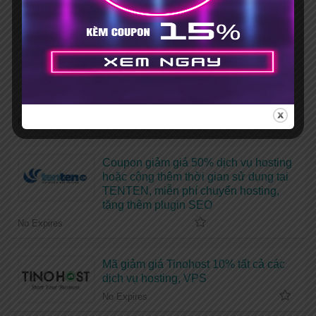
Mã giảm giá iNET 30% [HOT], mua
hosting tặng tên miền
No Expires
Mã giảm giá Vietnix 15% khi đăng ký
mới + Tặng bộ theme, plugin bản
quyền
No Expires
Coupon giảm giá 50% dịch vụ hosting
hoặc cộng thêm thời gian sử dụng tại
TENTEN, miễn phí chuyển hosting,
tặng thêm plugin SEO
No Expires
Mã giảm giá Tinohost 10% tất cả các
dịch vụ hosting, VPS
No Expires