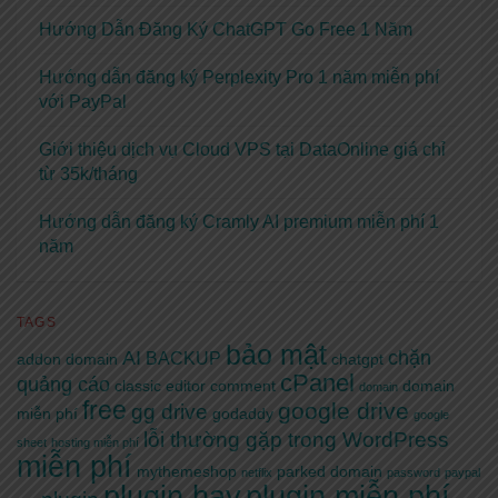
Hướng Dẫn Đăng Ký ChatGPT Go Free 1 Năm
Hướng dẫn đăng ký Perplexity Pro 1 năm miễn phí
với PayPal
Giới thiệu dịch vụ Cloud VPS tại DataOnline giá chỉ
từ 35k/tháng
Hướng dẫn đăng ký Cramly AI premium miễn phí 1
năm
TAGS
bảo mật
AI
chặn
BACKUP
addon domain
chatgpt
cPanel
quảng cáo
classic editor
comment
domain
domain
free
google drive
gg drive
miễn phí
godaddy
google
lỗi thường gặp trong WordPress
sheet
hosting miễn phí
miễn phí
mythemeshop
parked domain
netflix
password
paypal
plugin hay
plugin miễn phí