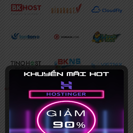
MÃ GIẢM GIÁ NỔI BẬT
[Khuyến mãi HOT] Coupon Hostinger
giảm giá 75%+ Mã giảm giá 15%
Hết hạn 31/03/2035