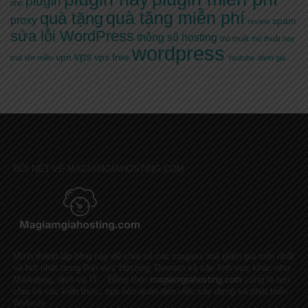
plugin
php
quà tặng miễn phí
quà tặng
proxy
spam
review
sửa lỗi WordPress
thông số hosting
thủ thuật
thủ thuật hay
wordpress
vps
vpn
vps free
trial
tên miền
Youtube
đánh giá
ĐÔI NÉT VỀ MAGIAMGIAHOSTING.COM
Mình thành lập blog này để chia sẻ các coupon, mã giảm giá mới nhất
và hot nhất trong lĩnh vực Hosting, Domain và các lĩnh vực khác như
Marketing, dịch vụ IT... Đồng thời
magiamgiahosting.com
cũng là nơi
chia sẻ các kiến thức, tips liên quan đến việc xây dựng và phát triển
Website