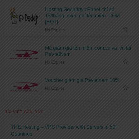
Hosting Godaddy cPanel chỉ có
1$/tháng, miễn phí tên miền .COM
[HOT]
No Expires
Mã giảm giá tên miền .com.vn và .vn tại
PaVietNam
No Expires
Voucher giảm giá Pavietnam 10%
No Expires
BÀI VIẾT GẦN ĐÂY
THE.Hosting – VPS Provider with Servers in 50+
Countries