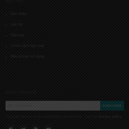
HỖ TRỢ
Giới thiệu
Liên hệ
Sitemap
Chính sách bảo mật
Điều khoản sử dụng
KEEP UPDATE
SUBSCRIBE
You can opt out of our newsletters at any time. See our
.
privacy policy