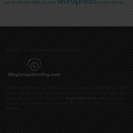
wordpress
vps
vpn
vps free
trial
tên miền
Youtube
đánh giá
ĐÔI NÉT VỀ MAGIAMGIAHOSTING.COM
Mình thành lập blog này để chia sẻ các coupon, mã giảm giá mới nhất
và hot nhất trong lĩnh vực Hosting, Domain và các lĩnh vực khác như
Marketing, dịch vụ IT... Đồng thời
magiamgiahosting.com
cũng là nơi
chia sẻ các kiến thức, tips liên quan đến việc xây dựng và phát triển
Website