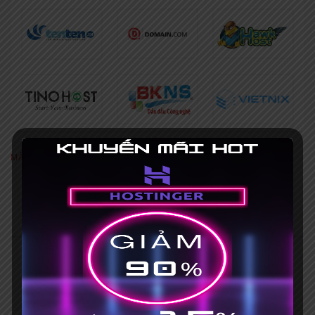
MÃ GIẢM GIÁ NỔI BẬT
[Khuyến mãi HOT] Coupon Hostinger
giảm giá 75%+ Mã giảm giá 15%
Hết hạn 31/03/2035
Mã giảm giá iNET 30% [HOT], mua
hosting tặng tên miền
No Expires