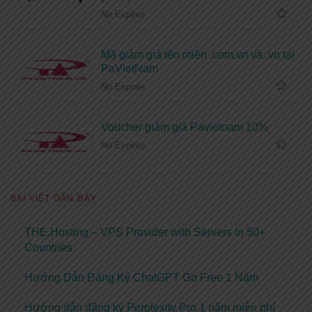
No Expires
Mã giảm giá tên miền .com.vn và .vn tại
PaVietNam
No Expires
Voucher giảm giá Pavietnam 10%
No Expires
BÀI VIẾT GẦN ĐÂY
THE.Hosting – VPS Provider with Servers in 50+
Countries
Hướng Dẫn Đăng Ký ChatGPT Go Free 1 Năm
Hướng dẫn đăng ký Perplexity Pro 1 năm miễn phí