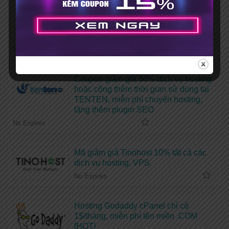
Mã giảm giá Vietnix 15% khi đăng ký
mới + Tặng bộ theme, plugin bản
quyền
No Expires
Coupon giảm giá 50% dịch vụ hosting
hoặc cộng thêm thời gian sử dụng tại
TENTEN, miễn phí chuyển hosting,
tặng thêm plugin SEO
No Expires
Mã giảm giá Tinohost 10% tất cả các
dịch vụ hosting, VPS
No Expires
Hosting Godaddy cPanel chỉ có
1$/tháng, miễn phí tên miền .COM
[HOT]