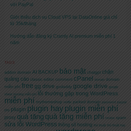
với PayPal
Giới thiệu dịch vụ Cloud VPS tại DataOnline giá chỉ
từ 35k/tháng
Hướng dẫn đăng ký Cramly AI premium miễn phí 1
năm
TAGS
bảo mật
AI
chặn
BACKUP
addon domain
chatgpt
cPanel
quảng cáo
classic editor
comment
domain
domain
free
google drive
gg drive
miễn phí
godaddy
google
lỗi thường gặp trong WordPress
sheet
hosting miễn phí
miễn phí
mythemeshop
parked domain
netflix
password
paypal
plugin hay
plugin miễn phí
plugin
php
quà tặng miễn phí
quà tặng
proxy
spam
review
sửa lỗi WordPress
thông số hosting
thủ thuật
thủ thuật hay