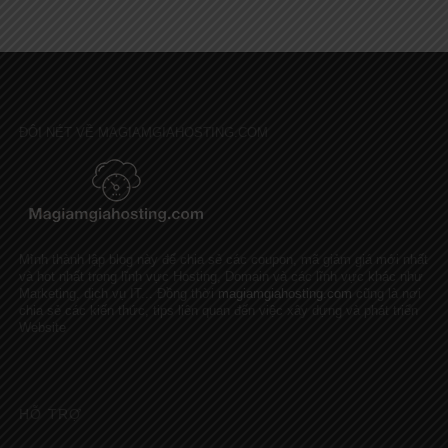
ĐÔI NÉT VỀ MAGIAMGIAHOSTING.COM
Mình thành lập blog này để chia sẻ các coupon, mã giảm giá mới nhất
và hot nhất trong lĩnh vực Hosting, Domain và các lĩnh vực khác như
Marketing, dịch vụ IT... Đồng thời
magiamgiahosting.com
cũng là nơi
chia sẻ các kiến thức, tips liên quan đến việc xây dựng và phát triển
Website
HỖ TRỢ