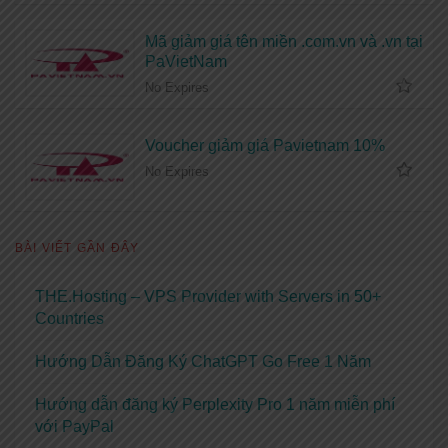
Mã giảm giá tên miền .com.vn và .vn tại
PaVietNam
No Expires
Voucher giảm giá Pavietnam 10%
No Expires
BÀI VIẾT GẦN ĐÂY
THE.Hosting – VPS Provider with Servers in 50+
Countries
Hướng Dẫn Đăng Ký ChatGPT Go Free 1 Năm
Hướng dẫn đăng ký Perplexity Pro 1 năm miễn phí
với PayPal