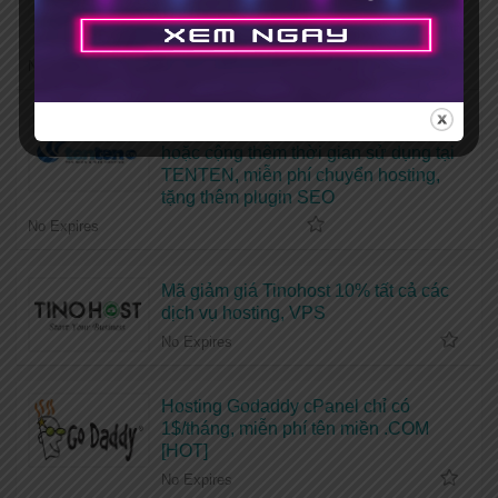
mới + Tặng bộ theme, plugin bản
quyền
No Expires
Coupon giảm giá 50% dịch vụ hosting
hoặc cộng thêm thời gian sử dụng tại
TENTEN, miễn phí chuyển hosting,
tặng thêm plugin SEO
No Expires
Mã giảm giá Tinohost 10% tất cả các
dịch vụ hosting, VPS
No Expires
Hosting Godaddy cPanel chỉ có
1$/tháng, miễn phí tên miền .COM
[HOT]
No Expires