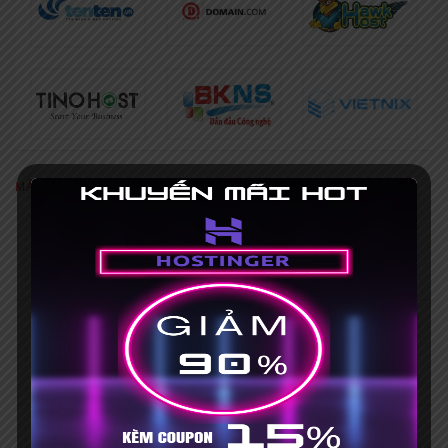
MÃ GIẢM GIÁ NỔI BẬT
[Khuyến mãi HOT] Coupon Hostinger
giảm giá 75%+ Mã giảm giá 15%
Hết hạn 31/03/2035
Mã giảm giá iNET 30% [HOT], mua
hosting tặng tên miền
No Expires
Mã giảm giá Vietnix 15% khi đăng ký