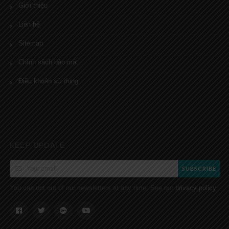
Giới thiệu
Liên hệ
Sitemap
Chính sách bảo mật
Điều khoản sử dụng
KEEP UPDATE
SUBSCRIBE
You can opt out of our newsletters at any time. See our
.
privacy policy