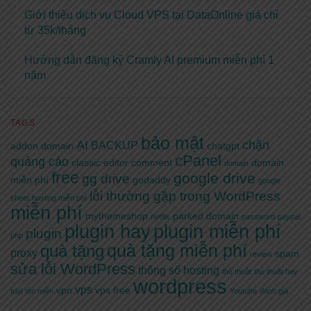
Giới thiệu dịch vụ Cloud VPS tại DataOnline giá chỉ
từ 35k/tháng
Hướng dẫn đăng ký Cramly AI premium miễn phí 1
năm
TAGS
bảo mật
AI
chặn
BACKUP
addon domain
chatgpt
cPanel
quảng cáo
classic editor
comment
domain
domain
free
google drive
gg drive
miễn phí
godaddy
google
lỗi thường gặp trong WordPress
sheet
hosting miễn phí
miễn phí
mythemeshop
parked domain
netflix
password
paypal
plugin hay
plugin miễn phí
plugin
php
quà tặng miễn phí
quà tặng
proxy
spam
review
sửa lỗi WordPress
thông số hosting
thủ thuật
thủ thuật hay
wordpress
vps
vpn
vps free
trial
tên miền
Youtube
đánh giá