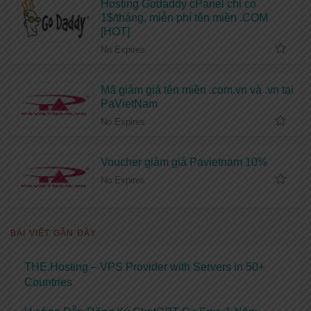
Hosting Godaddy cPanel chỉ có
1$/tháng, miễn phí tên miền .COM
[HOT]
No Expires
Mã giảm giá tên miền .com.vn và .vn tại
PaVietNam
No Expires
Voucher giảm giá Pavietnam 10%
No Expires
BÀI VIẾT GẦN ĐÂY
THE.Hosting – VPS Provider with Servers in 50+
Countries