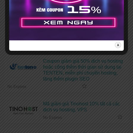
No Expires
Mã giảm giá Vietnix 15% khi đăng ký
mới + Tặng bộ theme, plugin bản
quyền
No Expires
Coupon giảm giá 50% dịch vụ hosting
hoặc cộng thêm thời gian sử dụng tại
TENTEN, miễn phí chuyển hosting,
tặng thêm plugin SEO
No Expires
Mã giảm giá Tinohost 10% tất cả các
dịch vụ hosting, VPS
No Expires