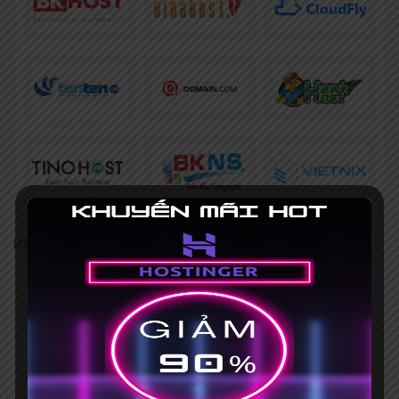
MÃ GIẢM GIÁ NỔI BẬT
[Khuyến mãi HOT] Coupon Hostinger
giảm giá 75%+ Mã giảm giá 15%
Hết hạn 31/03/2035
Mã giảm giá iNET 30% [HOT], mua
hosting tặng tên miền