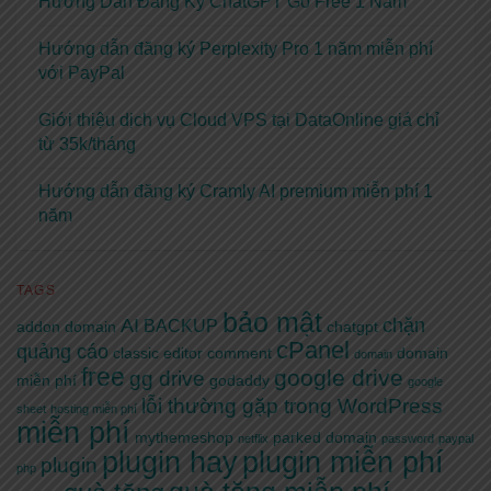
Hướng Dẫn Đăng Ký ChatGPT Go Free 1 Năm
Hướng dẫn đăng ký Perplexity Pro 1 năm miễn phí
với PayPal
Giới thiệu dịch vụ Cloud VPS tại DataOnline giá chỉ
từ 35k/tháng
Hướng dẫn đăng ký Cramly AI premium miễn phí 1
năm
TAGS
bảo mật
AI
chặn
BACKUP
addon domain
chatgpt
cPanel
quảng cáo
classic editor
comment
domain
domain
free
google drive
gg drive
miễn phí
godaddy
google
lỗi thường gặp trong WordPress
sheet
hosting miễn phí
miễn phí
mythemeshop
parked domain
netflix
password
paypal
plugin hay
plugin miễn phí
plugin
php