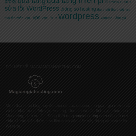
quà tặng miễn phí
quà tặng
proxy
spam
review
sửa lỗi WordPress
thông số hosting
thủ thuật
thủ thuật hay
wordpress
vps
vpn
vps free
trial
tên miền
Youtube
đánh giá
ĐÔI NÉT VỀ MAGIAMGIAHOSTING.COM
Mình thành lập blog này để chia sẻ các coupon, mã giảm giá mới nhất
và hot nhất trong lĩnh vực Hosting, Domain và các lĩnh vực khác như
Marketing, dịch vụ IT... Đồng thời
magiamgiahosting.com
cũng là nơi
chia sẻ các kiến thức, tips liên quan đến việc xây dựng và phát triển
Website