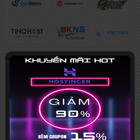
MÃ GIẢM GIÁ NỔI BẬT
[Khuyến mãi HOT] Coupon Hostinger
giảm giá 75%+ Mã giảm giá 15%
Hết hạn 31/03/2035
Mã giảm giá iNET 30% [HOT], mua
hosting tặng tên miền
No Expires
Mã giảm giá Vietnix 15% khi đăng ký