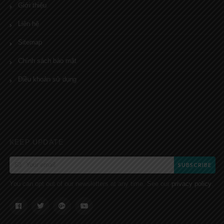
Giới thiệu
Liên hệ
Sitemap
Chính sách bảo mật
Điều khoản sử dụng
KEEP UPDATE
SUBSCRIBE
You can opt out of our newsletters at any time. See our
.
privacy policy