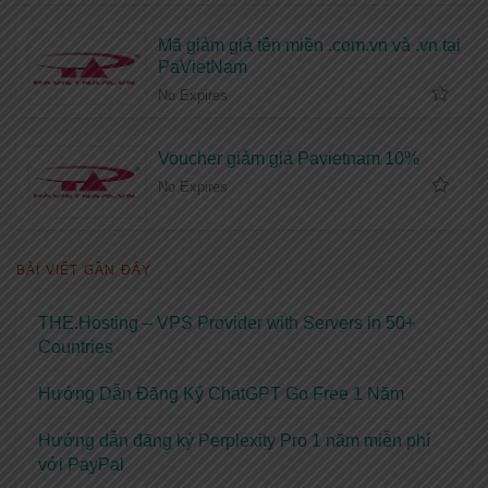
Mã giảm giá tên miền .com.vn và .vn tại
PaVietNam
No Expires
Voucher giảm giá Pavietnam 10%
No Expires
BÀI VIẾT GẦN ĐÂY
THE.Hosting – VPS Provider with Servers in 50+
Countries
Hướng Dẫn Đăng Ký ChatGPT Go Free 1 Năm
Hướng dẫn đăng ký Perplexity Pro 1 năm miễn phí
với PayPal