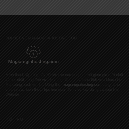
ĐÔI NÉT VỀ MAGIAMGIAHOSTING.COM
Mình thành lập blog này để chia sẻ các coupon, mã giảm giá mới nhất
và hot nhất trong lĩnh vực Hosting, Domain và các lĩnh vực khác như
Marketing, dịch vụ IT... Đồng thời
magiamgiahosting.com
cũng là nơi
chia sẻ các kiến thức, tips liên quan đến việc xây dựng và phát triển
Website
HỖ TRỢ