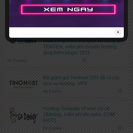
mới + Tặng bộ theme, plugin bản
quyền
No Expires
Coupon giảm giá 50% dịch vụ hosting
hoặc cộng thêm thời gian sử dụng tại
TENTEN, miễn phí chuyển hosting,
tặng thêm plugin SEO
No Expires
Mã giảm giá Tinohost 10% tất cả các
dịch vụ hosting, VPS
No Expires
Hosting Godaddy cPanel chỉ có
1$/tháng, miễn phí tên miền .COM
[HOT]
No Expires