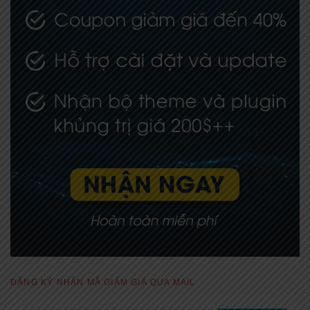
ĐĂNG KÝ NHẬN MÃ GIẢM GIÁ QUA MAIL