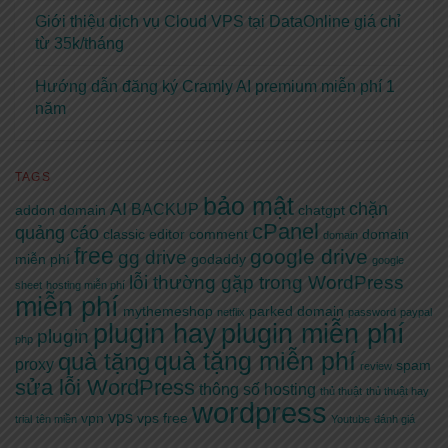
Giới thiệu dịch vụ Cloud VPS tại DataOnline giá chỉ
từ 35k/tháng
Hướng dẫn đăng ký Cramly AI premium miễn phí 1
năm
TAGS
bảo mật
AI
chặn
BACKUP
addon domain
chatgpt
cPanel
quảng cáo
classic editor
comment
domain
domain
free
google drive
gg drive
miễn phí
godaddy
google
lỗi thường gặp trong WordPress
sheet
hosting miễn phí
miễn phí
mythemeshop
parked domain
netflix
password
paypal
plugin hay
plugin miễn phí
plugin
php
quà tặng miễn phí
quà tặng
proxy
spam
review
sửa lỗi WordPress
thông số hosting
thủ thuật
thủ thuật hay
wordpress
vps
vpn
vps free
trial
tên miền
Youtube
đánh giá