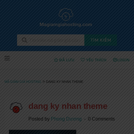
TÌM KIẾM
Chuyển
ĐÃ LƯU
YÊU THÍCH
LOGIN
sang
nội
dung
>
MÃ GIẢM GIÁ HOSTING
DANG KY NHAN THEME
dang ky nhan theme
Posted by
Phong Dương
0 Comments