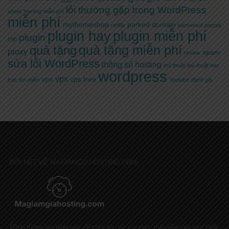
lỗi thường gặp trong WordPress
sheet
hosting miễn phí
miễn phí
mythemeshop
parked domain
netflix
password
paypal
plugin hay
plugin miễn phí
plugin
php
quà tặng miễn phí
quà tặng
proxy
spam
review
sửa lỗi WordPress
thông số hosting
thủ thuật
thủ thuật hay
wordpress
vps
vpn
vps free
trial
tên miền
Youtube
đánh giá
ĐÔI NÉT VỀ MAGIAMGIAHOSTING.COM
Mình thành lập blog này để chia sẻ các coupon, mã giảm giá mới nhất