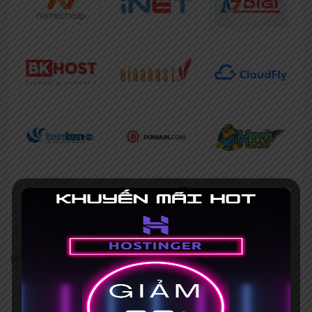
MÃ GIẢM GIÁ NỔI BẬT
[Khuyến mãi HOT] Coupon Hostinger
giảm giá 75%+ Mã giảm giá 15%