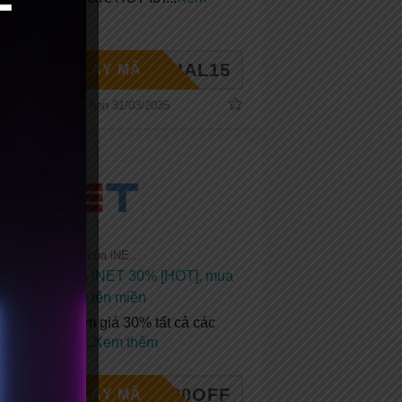
thêm
PECIAL15
LẤY MÃ
Hết hạn 31/03/2035
Tất cả coupon của iNET
Mã giảm giá iNET 30% [HOT], mua
hosting tặng tên miền
Coupon giảm giá 30% tất cả các
dịch vụ của
...
Xem thêm
NET30OFF
LẤY MÃ