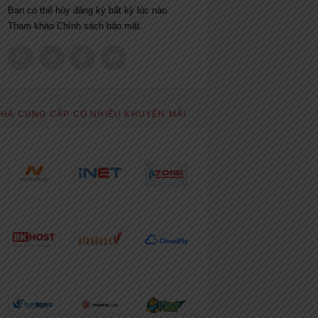
Bạn có thể hủy đăng ký bất kỳ lúc nào.
Tham khảo
Chính sách bảo mật.
HÀ CUNG CẤP CÓ NHIỀU KHUYẾN MÃI