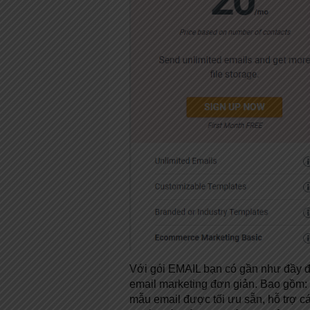
Với gói EMAIL bạn có gần như đầy đ
email marketing đơn giản. Bao gồm: 
mẫu email được tối ưu sẵn, hỗ trợ c