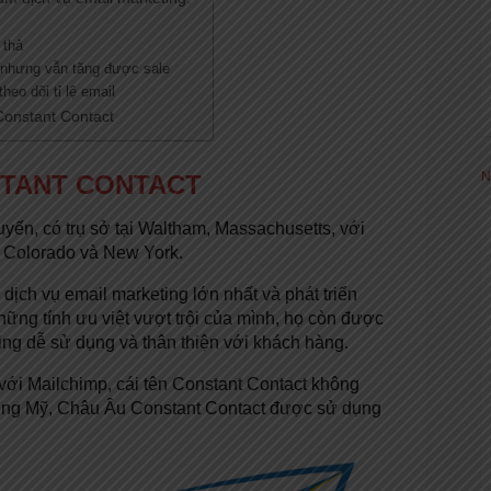
 thả
c nhưng vẫn tăng được sale
heo dõi tỉ lệ email
Constant Contact
N
NSTANT CONTACT
 tuyến, có trụ sở tại Waltham, Massachusetts, với
, Colorado và New York.
dịch vụ email marketing lớn nhất và phát triển
hững tính ưu việt vượt trội của mình, họ còn được
ing dễ sử dụng và thân thiện với khách hàng.
ới Mailchimp, cái tên Constant Contact không
trường Mỹ, Châu Âu Constant Contact được sử dụng