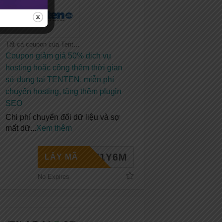
Tất cả coupon của Tenten
Coupon giảm giá 50% dịch vụ
hosting hoặc cộng thêm thời gian
sử dụng tại TENTEN, miễn phí
chuyển hosting, tặng thêm plugin
SEO
Chi phí chuyển đổi dữ liệu và sợ
mất dữ
...
Xem thêm
HE1Y6M
LẤY MÃ
No Expires