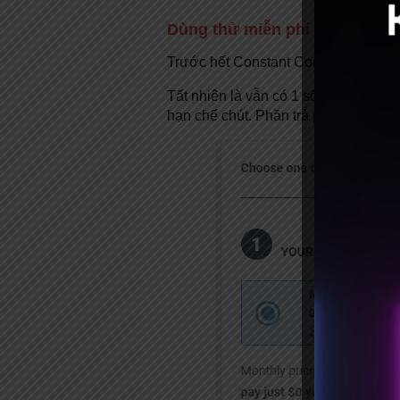
Dùng thử miễn phí
Trước hết Constant Contact cho bạn 
Tất nhiên là vẫn có 1 số giới hạn: 
hạn chế chút. Phần trả phí bạn xem 