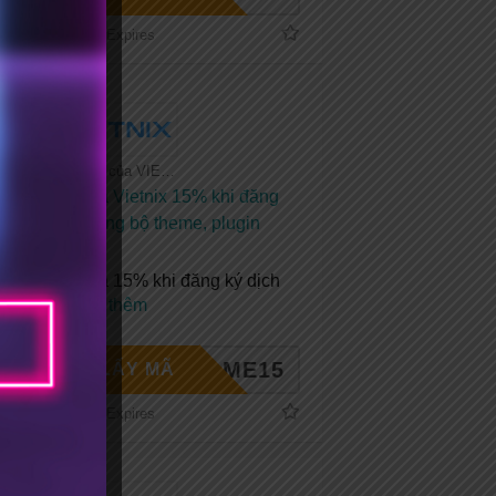
No Expires
Tất cả coupon của VIETNIX
Mã giảm giá Vietnix 15% khi đăng
ký mới + Tặng bộ theme, plugin
bản quyền
Mã giảm giá 15% khi đăng ký dịch
vụ tại
...
Xem thêm
ELCOME15
LẤY MÃ
No Expires