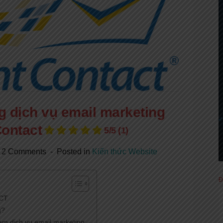
 dịch vụ email marketing
ontact
5/5
(1)
2 Comments
Posted in
Kiến thức Website
Đ
ACT
g?
àm dịch vụ email marketing.