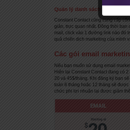
Quản lý danh sách email dễ dàn
Constant Contact cũng cung cấp côn
giản, trực quan nhất. Đồng thời bạn 
mail, click vào 1 đường link nào đó 
quả chiến dịch marketing của mình v
Các gói email marketin
Nếu bạn muốn sử dụng email marketi
Hiện tại Constant Contact đang có 2
20 và 45$/tháng. Khi đăng ký bạn sẽ
toán 6 tháng hoặc 12 tháng sẽ được
chức phi lợi nhuận lại được giảm th