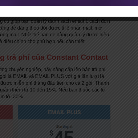
g, theo dõi tỉ lệ email
g cụ giúp bạn quản lý danh sách email 1 cách đơn
cũng dễ dàng theo dõi được tỉ lệ nhận mail, mở
trong mail. Nhờ thế bạn dễ dàng quản lý được hiệu
à điều chỉnh cho phù hợp nếu cần thiết.
g trả phí của Constant Contact
ng chuyên nghiệp, hãy nâng cấp lên bản trả phí.
 gói là EMAIL và EMAIL PLUS với giá lần lượt là
 được miễn phí tháng đầu tiên cho cả 2 gói. Thanh
 giảm thêm từ 10 đến 15%. Nếu bạn thuộc các tổ
êm tới 30%.