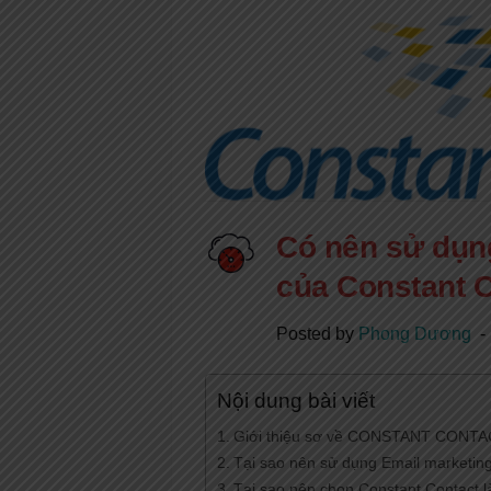
Có nên sử dụng
của Constant C
Posted by
Phong Dương
Nội dung bài viết
Giới thiệu sơ về CONSTANT CONT
Tại sao nên sử dụng Email marketin
Tại sao nên chọn Constant Contact l