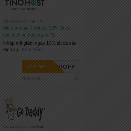
Tất cả coupon của TINOHOST
Mã giảm giá Tinohost 10% tất cả
các dịch vụ hosting, VPS
Nhập mã giảm ngay 10% tất cả các
dịch vụ
...
Xem thêm
INO10OFF
LẤY MÃ
No Expires
Tất cả coupon của Godaddy