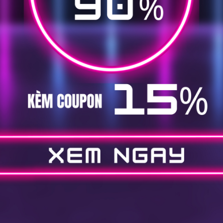
 kéo thả
úp bạn dễ dàng tùy chỉnh mẫu email và thiết kế các
trên máy tính, điện thoại, ipad…
n bạc nhưng vẫn tăng được sale
 bạn có thể dễ dàng tạo kịch bản dẫn khách đến
ộng hoá mà bạn đỡ tốn rất nhiều công sức để
ạn, bạn sẽ tạo 1 form tặng coupon để khách điền
đó bạn gửi 1 email chào mừng, cảm ơn khách hàng
 sản phẩm vào email. Nếu khách hàng quan tâm và
p theo có thể sẽ là email giới thiệu về sản phẩm
ịch bản hoàn toàn tự động và email marketing
 khách hàng tự động. Nhân số lượng này lên hàng
lệ lẫn số lượng chốt sale cực cao.