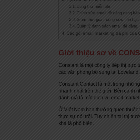
Dùng thử miễn phí
Chỉnh sửa email dễ dàng dạng kéo
Giảm thời gian, công sức tiền bạ
Quản lý danh sách email dễ dàng, t
Các gói email marketing trả phí của 
Giới thiệu sơ về CO
Constant là một công ty tiếp thị trực
các văn phòng bổ sung tại Loveland
Constant Contact là một trong những 
nhanh nhất trên thế giới. Bên cạnh n
đánh giá là một dịch vụ email market
Ở Việt Nam bạn thường quen thuộc v
thực sự nổi trội. Tuy nhiên tại thị 
khá là phổ biến.