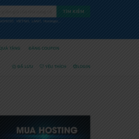
TÌM KIẾM
INOHOST
,
VIETNIX
,
LANIT
,
Hostinger
,...
QUÀ TẶNG
ĐĂNG COUPON
ĐÃ LƯU
YÊU THÍCH
LOGIN