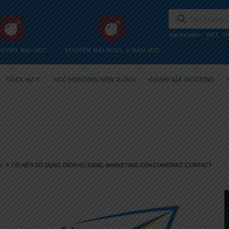
Top tìm kiếm
iNET
,
T
HUYẾN MÃI HOT
KHUYẾN MÃI NOEL & NĂM MỚI
TOOL HAY
NCC HOSTING NÊN DÙNG
ĐÁNH GIÁ HOSTING
>
E
CÓ NÊN SỬ DỤNG DỊCH VỤ EMAIL MARKETING CỦA CONSTANT CONTACT