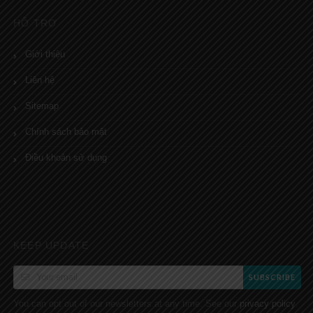
HỖ TRỢ
Giới thiệu
Liên hệ
Sitemap
Chính sách bảo mật
Điều khoản sử dụng
KEEP UPDATE
SUBSCRIBE
You can opt out of our newsletters at any time. See our
.
privacy policy