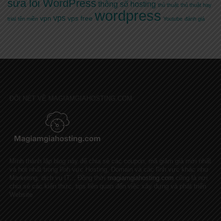
sửa lỗi WordPress
thông số hosting
thủ thuật
thủ thuật hay
wordpress
vps
vpn
vps free
trial
tên miền
Youtube
đánh giá
ĐÔI NÉT VỀ MAGIAMGIAHOSTING.COM
Mình thành lập blog này để chia sẻ các coupon, mã giảm giá mới nhất
và hot nhất trong lĩnh vực Hosting, Domain và các lĩnh vực khác như
Marketing, dịch vụ IT... Đồng thời
magiamgiahosting.com
cũng là nơi
chia sẻ các kiến thức, tips liên quan đến việc xây dựng và phát triển
Website