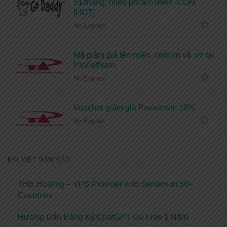
1$/tháng, miễn phí tên miền .COM
[HOT]
No Expires
Mã giảm giá tên miền .com.vn và .vn tại
PaVietNam
No Expires
Voucher giảm giá Pavietnam 10%
No Expires
BÀI VIẾT GẦN ĐÂY
THE.Hosting – VPS Provider with Servers in 50+
Countries
Hướng Dẫn Đăng Ký ChatGPT Go Free 1 Năm