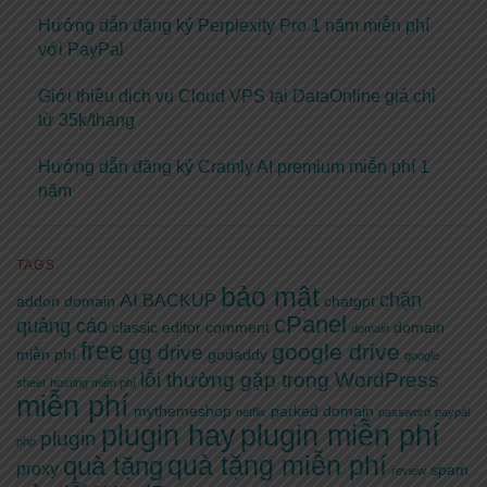
Hướng dẫn đăng ký Perplexity Pro 1 năm miễn phí
với PayPal
Giới thiệu dịch vụ Cloud VPS tại DataOnline giá chỉ
từ 35k/tháng
Hướng dẫn đăng ký Cramly AI premium miễn phí 1
năm
TAGS
bảo mật
AI
chặn
BACKUP
addon domain
chatgpt
cPanel
quảng cáo
classic editor
comment
domain
domain
free
google drive
gg drive
miễn phí
godaddy
google
lỗi thường gặp trong WordPress
sheet
hosting miễn phí
miễn phí
mythemeshop
parked domain
netflix
password
paypal
plugin hay
plugin miễn phí
plugin
php
quà tặng miễn phí
quà tặng
proxy
spam
review