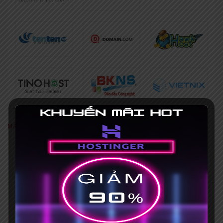
MÃ GIẢM GIÁ NỔI BẬT
[Khuyến mãi HOT] Coupon Hostinger
giảm giá 75%+ Mã giảm giá 15%
Hết hạn 31/03/2035
Mã giảm giá iNET 30% [HOT], mua
hosting tặng tên miền