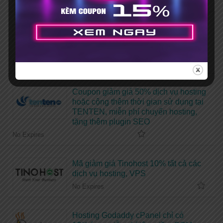
No Expires
Mã giảm giá Vietnix 15% khi đăng ký
mới + Tặng bộ theme, plugin bản
quyền
No Expires
Coupon giảm giá 50% dịch vụ hosting
hoặc cộng thêm thời gian sử dụng tại
TENTEN, miễn phí chuyển hosting,
tặng thêm plugin SEO
No Expires
Mã giảm giá Tinohost 10% tất cả các
dịch vụ hosting, VPS
No Expires
Hosting Godaddy cPanel chỉ có