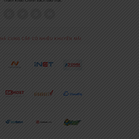
Tham khảo
Chính sách bảo mật.
HÀ CUNG CẤP CÓ NHIỀU KHUYẾN MÃI