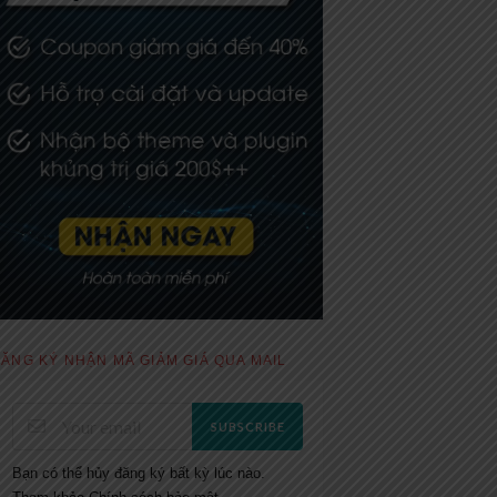
ĂNG KÝ NHẬN MÃ GIẢM GIÁ QUA MAIL
SUBSCRIBE
Bạn có thể hủy đăng ký bất kỳ lúc nào.