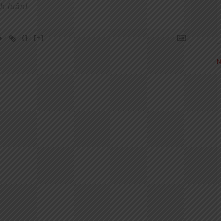
{}
[+]
N