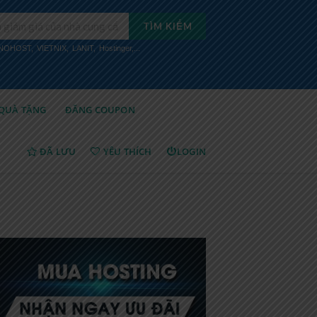
TÌM KIẾM
INOHOST
,
VIETNIX
,
LANIT
,
Hostinger
,...
QUÀ TẶNG
ĐĂNG COUPON
ĐÃ LƯU
YÊU THÍCH
LOGIN