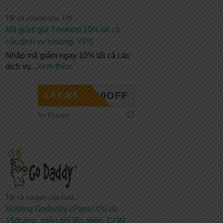
Tất cả coupon của TINOHOST
Mã giảm giá Tinohost 10% tất cả
các dịch vụ hosting, VPS
Nhập mã giảm ngay 10% tất cả các
dịch vụ
...
Xem thêm
INO10OFF
LẤY MÃ
No Expires
Tất cả coupon của Godaddy
Hosting Godaddy cPanel chỉ có
1$/tháng, miễn phí tên miền .COM