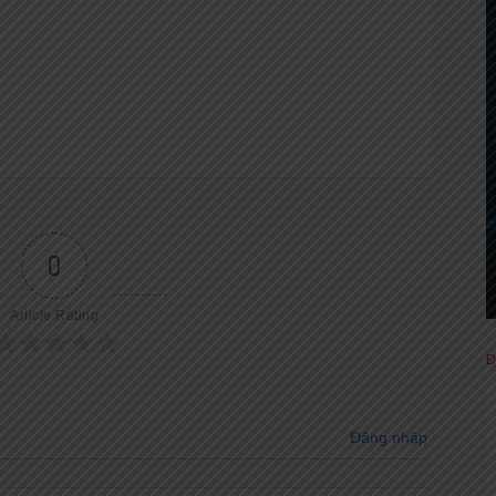
0
Article Rating
Đ
Đăng nhập