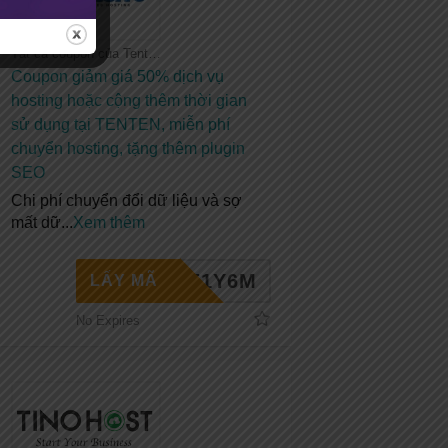
Tất cả coupon của Tenten
Coupon giảm giá 50% dịch vụ
hosting hoặc cộng thêm thời gian
sử dụng tại TENTEN, miễn phí
chuyển hosting, tặng thêm plugin
SEO
Chi phí chuyển đổi dữ liệu và sợ
mất dữ
...
Xem thêm
HE1Y6M
LẤY MÃ
No Expires