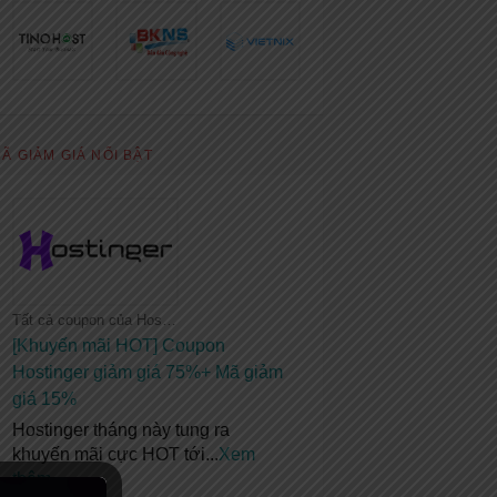
Ã GIẢM GIÁ NỔI BẬT
Tất cả coupon của Hostinger
[Khuyến mãi HOT] Coupon
Hostinger giảm giá 75%+ Mã giảm
giá 15%
Hostinger tháng này tung ra
khuyến mãi cực HOT tới
...
Xem
thêm