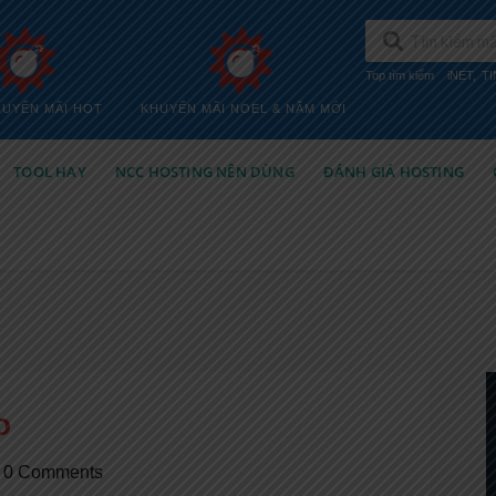
Top tìm kiếm
iNET
,
T
HUYẾN MÃI HOT
KHUYẾN MÃI NOEL & NĂM MỚI
TOOL HAY
NCC HOSTING NÊN DÙNG
ĐÁNH GIÁ HOSTING
o
0 Comments