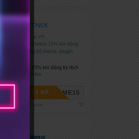
Tất cả coupon của VIETNIX
Mã giảm giá Vietnix 15% khi đăng
ký mới + Tặng bộ theme, plugin
bản quyền
Mã giảm giá 15% khi đăng ký dịch
vụ tại
...
Xem thêm
ELCOME15
LẤY MÃ
No Expires