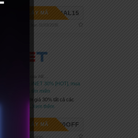
PECIAL15
LẤY MÃ
Hết hạn 31/03/2035
Tất cả coupon của iNET
Mã giảm giá iNET 30% [HOT], mua
hosting tặng tên miền
Coupon giảm giá 30% tất cả các
dịch vụ của
...
Xem thêm
NET30OFF
LẤY MÃ
No Expires