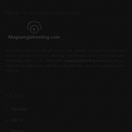
ĐÔI NÉT VỀ MAGIAMGIAHOSTING.COM
Mình thành lập blog này để chia sẻ các coupon, mã giảm giá mới nhất
và hot nhất trong lĩnh vực Hosting, Domain và các lĩnh vực khác như
Marketing, dịch vụ IT... Đồng thời
magiamgiahosting.com
cũng là nơi
chia sẻ các kiến thức, tips liên quan đến việc xây dựng và phát triển
Website
HỖ TRỢ
Giới thiệu
Liên hệ
Sitemap