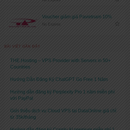
Voucher giảm giá Pavietnam 10%
No Expires
BÀI VIẾT GẦN ĐÂY
THE.Hosting – VPS Provider with Servers in 50+
Countries
Hướng Dẫn Đăng Ký ChatGPT Go Free 1 Năm
Hướng dẫn đăng ký Perplexity Pro 1 năm miễn phí
với PayPal
Giới thiệu dịch vụ Cloud VPS tại DataOnline giá chỉ
từ 35k/tháng
Hướng dẫn đăng ký Cramly AI premium miễn phí 1