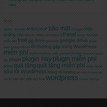
năm
TAGS
bảo mật
AI
chặn
BACKUP
addon domain
chatgpt
cPanel
quảng cáo
classic editor
comment
domain
domain
free
google drive
gg drive
miễn phí
godaddy
google
lỗi thường gặp trong WordPress
sheet
hosting miễn phí
miễn phí
mythemeshop
parked domain
netflix
password
paypal
plugin hay
plugin miễn phí
plugin
php
quà tặng miễn phí
quà tặng
proxy
spam
review
sửa lỗi WordPress
thông số hosting
thủ thuật
thủ thuật hay
wordpress
vps
vpn
vps free
trial
tên miền
Youtube
đánh giá