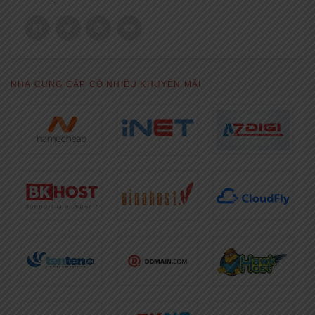
NHÀ CUNG CẤP CÓ NHIỀU KHUYẾN MÃI