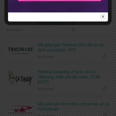
Coupon giảm giá 50% dịch vụ hosting
hoặc cộng thêm thời gian sử dụng tại
TENTEN, miễn phí chuyển hosting,
tặng thêm plugin SEO
No Expires
Mã giảm giá Tinohost 10% tất cả các
dịch vụ hosting, VPS
No Expires
Hosting Godaddy cPanel chỉ có
1$/tháng, miễn phí tên miền .COM
[HOT]
No Expires
Mã giảm giá tên miền .com.vn và .vn tại
PaVietNam
No Expires