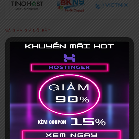
MÃ GIẢM GIÁ NỔI BẬT
[Khuyến mãi HOT] Coupon Hostinger
giảm giá 75%+ Mã giảm giá 15%
Hết hạn 31/03/2035
Mã giảm giá iNET 30% [HOT], mua
hosting tặng tên miền
No Expires
Mã giảm giá Vietnix 15% khi đăng ký
mới + Tặng bộ theme, plugin bản
quyền
No Expires