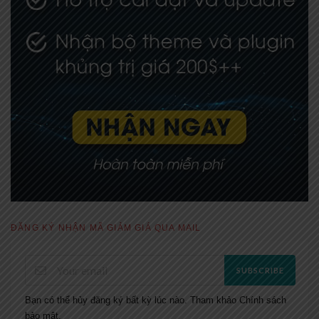
ĐĂNG KÝ NHẬN MÃ GIẢM GIÁ QUA MAIL
SUBSCRIBE
Bạn có thể hủy đăng ký bất kỳ lúc nào. Tham khảo
Chính sách
bảo mật.