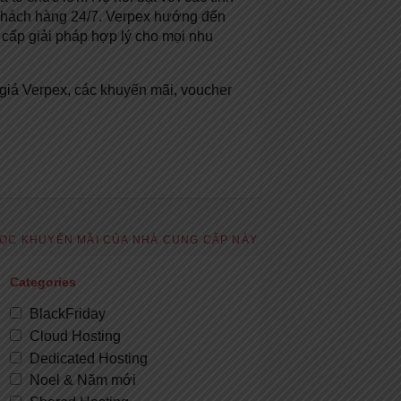
ợ khách hàng 24/7. Verpex hướng đến
 cấp giải pháp hợp lý cho mọi nhu
giá Verpex, các khuyến mãi, voucher
ỌC KHUYẾN MÃI CỦA NHÀ CUNG CẤP NÀY
Categories
BlackFriday
Cloud Hosting
Dedicated Hosting
Noel & Năm mới