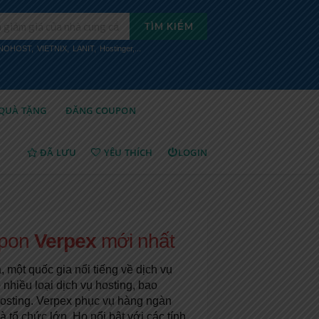
TÌM KIẾM
INOHOST
,
VIETNIX
,
LANIT
,
Hostinger
,...
QUÀ TẶNG
ĐĂNG COUPON
ĐÃ LƯU
YÊU THÍCH
LOGIN
upon
Verpex
mới nhất
 một quốc gia nổi tiếng về dịch vụ
nhiều loại dịch vụ hosting, bao
osting. Verpex phục vụ hàng ngàn
tổ chức lớn. Họ nổi bật với các tính