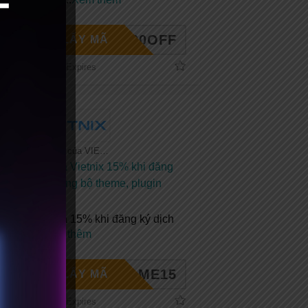
NET30OFF
LẤY MÃ
No Expires
Tất cả coupon của VIETNIX
Mã giảm giá Vietnix 15% khi đăng
ký mới + Tặng bộ theme, plugin
bản quyền
Mã giảm giá 15% khi đăng ký dịch
vụ tại
...
Xem thêm
ELCOME15
LẤY MÃ
No Expires