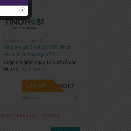
Tất cả coupon của TINOHOST
Mã giảm giá Tinohost 10% tất cả
các dịch vụ hosting, VPS
Nhập mã giảm ngay 10% tất cả các
dịch vụ
...
Xem thêm
INO10OFF
LẤY MÃ
No Expires
ĂNG KÝ NHẬN MAIL, COUPON!!!