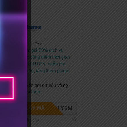
Tất cả coupon của Tenten
Coupon giảm giá 50% dịch vụ
hosting hoặc cộng thêm thời gian
sử dụng tại TENTEN, miễn phí
chuyển hosting, tặng thêm plugin
SEO
Chi phí chuyển đổi dữ liệu và sợ
mất dữ
...
Xem thêm
HE1Y6M
LẤY MÃ
No Expires