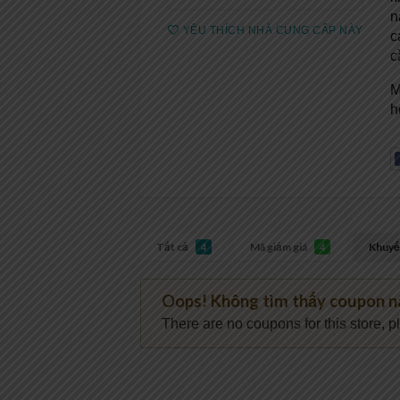
n
YÊU THÍCH NHÀ CUNG CẤP NÀY
c
c
M
h
Tất cả
Mã giảm giá
Khuyế
4
4
Oops! Không tìm thấy coupon n
There are no coupons for this store, p