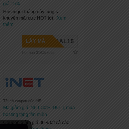
giá 15%
Hostinger tháng này tung ra
khuyến mãi cực HOT tới
...
Xem
thêm
PECIAL15
LẤY MÃ
Hết hạn 31/03/2035
Tất cả coupon của iNET
Mã giảm giá iNET 30% [HOT], mua
hosting tặng tên miền
Coupon giảm giá 30% tất cả các
dịch vụ của
...
Xem thêm