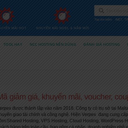
Top tìm kiếm
iNET
,
T
HUYẾN MÃI HOT
KHUYẾN MÃI NOEL & NĂM MỚI
TOOL HAY
NCC HOSTING NÊN DÙNG
ĐÁNH GIÁ HOSTING
Mã giảm giá, khuyến mãi, voucher, co
erpex được thành lập vào năm 2018. Công ty có trụ sở tại Malta,
huyển giao tài chính và công nghệ. Hiện Verpex đang cung cấp 
ồm:Shared Hosting, VPS Hosting, Cloud Hosting, WordPress H
hách hàng trên toàn cầu, bao gồm cá nhân, doanh nghiệp nhỏ và 