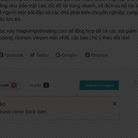
ăng như bảo mật cao, tốc độ tải trang nhanh, và dịch vụ hỗ tr
ả người mới bắt đầu và các nhà phát triển chuyên nghiệp, cung
ầu lưu trữ.
ục này magiamgiahosting.com sẽ tổng hợp tất cả các mã giảm 
osting, domain Verpex mới nhất, các bạn chú ý theo dõi nhé.
Facebook
Twitter
Google+
Pinterest
L
n mãi
In giấy
Submit a coupon
0
0
ào
lease come back later.