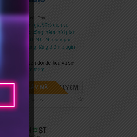
Tất cả coupon của Tenten
Coupon giảm giá 50% dịch vụ
hosting hoặc cộng thêm thời gian
sử dụng tại TENTEN, miễn phí
chuyển hosting, tặng thêm plugin
SEO
Chi phí chuyển đổi dữ liệu và sợ
mất dữ
...
Xem thêm
HE1Y6M
LẤY MÃ
No Expires