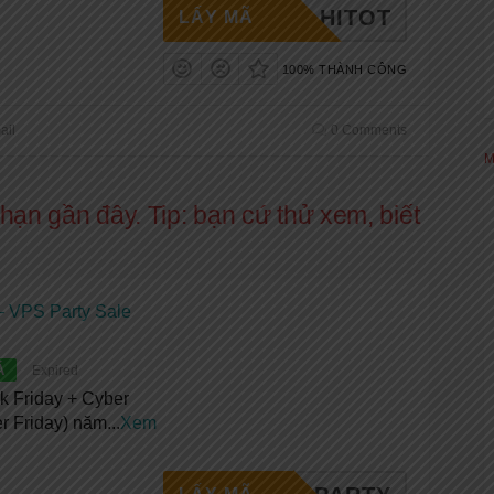
HITOT
LẤY MÃ
100% THÀNH CÔNG
ail
0 Comments
M
hạn gần đây. Tip: bạn cứ thử xem, biết
– VPS Party Sale
Á
Expired
k Friday + Cyber
r Friday) năm
...
Xem