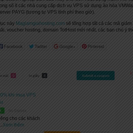
rong số ít các nhà cung cấp dịch vụ VPS sử dụng ảo hóa VMWar
erver PAYG (tương tự VPS tính phí theo giờ).
ục này
Magiamgiahosting.com
sẽ tổng hợp tất cả các mã giảm 
ãi, voucher hosting, domain TotHost mới nhất, các bạn chú ý th
Facebook
Twitter
Google+
Pinterest
L
n mãi
In giấy
Submit a coupon
0
0
20% khi mua VPS
ầu
Á
No Expires
iêng cho các khách
...
Xem thêm