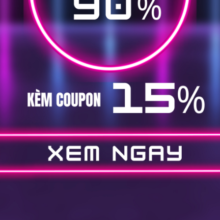
bạn
...
Xem thêm
TOTKNOW
LẤY MÃ
100% THÀNH CÔNG
ail
0 Comments