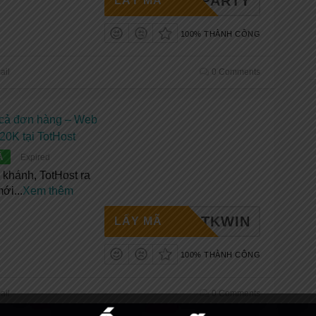
VPSPARTY
LẤY MÃ
100% THÀNH CÔNG
ail
0 Comments
 cả đơn hàng – Web
 20K tại TotHost
Á
Expired
khánh, TotHost ra
mới
...
Xem thêm
TOTKWIN
LẤY MÃ
100% THÀNH CÔNG
ail
0 Comments