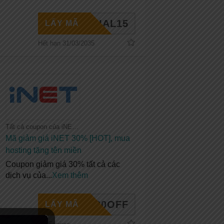
PECIAL15
LẤY MÃ
Hết hạn 31/03/2035
Tất cả coupon của iNET
Mã giảm giá iNET 30% [HOT], mua
hosting tặng tên miền
Coupon giảm giá 30% tất cả các
dịch vụ của
...
Xem thêm
NET30OFF
LẤY MÃ