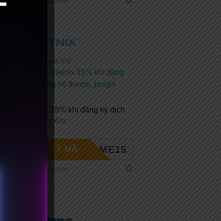
No Expires
Tất cả coupon của VIETNIX
Mã giảm giá Vietnix 15% khi đăng
ký mới + Tặng bộ theme, plugin
bản quyền
Mã giảm giá 15% khi đăng ký dịch
vụ tại
...
Xem thêm
ELCOME15
LẤY MÃ
No Expires