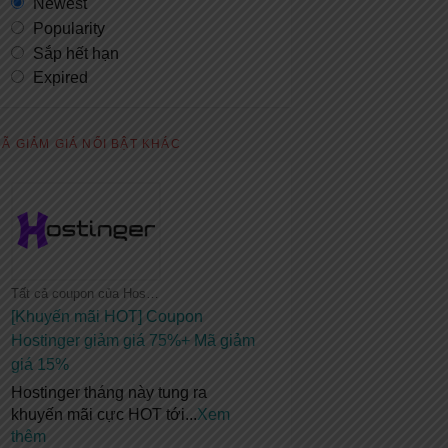
Newest
Popularity
Sắp hết hạn
Expired
Ã GIẢM GIÁ NỔI BẬT KHÁC
Tất cả coupon của Hostinger
[Khuyến mãi HOT] Coupon
Hostinger giảm giá 75%+ Mã giảm
giá 15%
Hostinger tháng này tung ra
khuyến mãi cực HOT tới
...
Xem
thêm