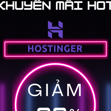
othost ưu đãi 30%
 TOT K
Á
Expired
0K, lướt Cloud VPS
đón
...
Xem thêm
TOTKNOW
LẤY MÃ
100% THÀNH CÔNG
ail
0 Comments
mừng VPS TOT K ra
Á
Expired
TOT K "lên kệ",