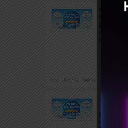
Mã giảm giá T
khi mua VPS
MÃ GIẢM GI
Chỉ khoảng 6
thả ga! Chào 
230 Đã dùng - 0 Hôm nay
Share
Em
Ưu đãi 30% 
mắt
MÃ GIẢM GI
Mừng bé VPS 