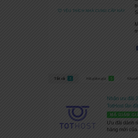
t
YÊU THÍCH NHÀ CUNG CẤP NÀY
S
M
m
Tất cả
Mã giảm giá
Khuyế
5
5
Nhận ưu đãi 
TotHost lần đ
MÃ GIẢM GI
Ưu đãi dành r
hàng mới của