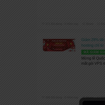
371 Đã dùng - 0 Hôm nay
Share
Em
Giảm 29% tất
hosting chỉ từ
MÃ GIẢM GI
Mừng lễ Quốc 
mắt gói VPS 
306 Đã dùng - 0 Hôm nay
Share
Em