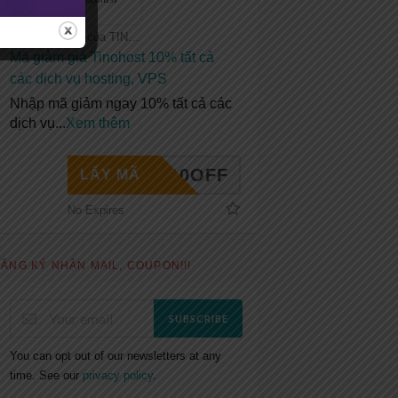
Tất cả coupon của TINOHOST
Mã giảm giá Tinohost 10% tất cả
các dịch vụ hosting, VPS
Nhập mã giảm ngay 10% tất cả các
dịch vụ
...
Xem thêm
INO10OFF
LẤY MÃ
No Expires
ĂNG KÝ NHẬN MAIL, COUPON!!!
SUBSCRIBE
You can opt out of our newsletters at any
time. See our
privacy policy
.