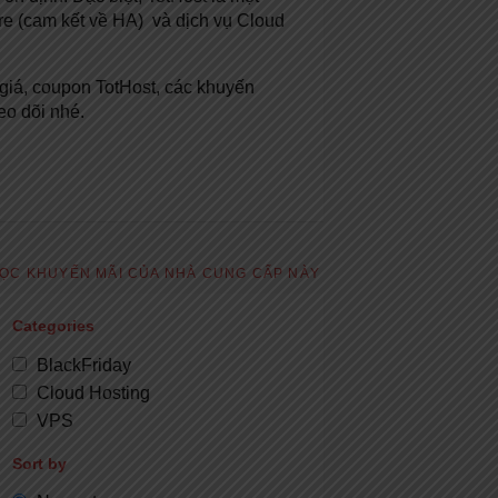
e (cam kết về HA) và dịch vụ Cloud
giá, coupon TotHost, các khuyến
eo dõi nhé.
ỌC KHUYẾN MÃI CỦA NHÀ CUNG CẤP NÀY
Categories
BlackFriday
Cloud Hosting
VPS
Sort by