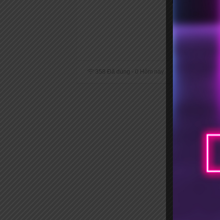
TotHost tặng 
358 Đã dùng - 0 Hôm nay
Share
Em