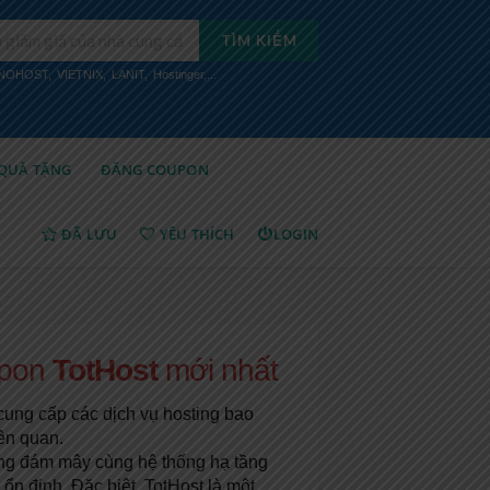
TÌM KIẾM
INOHOST
,
VIETNIX
,
LANIT
,
Hostinger
,...
QUÀ TẶNG
ĐĂNG COUPON
ĐÃ LƯU
YÊU THÍCH
LOGIN
upon
TotHost
mới nhất
ung cấp các dịch vụ hosting bao
ên quan.
ường đám mây cùng hệ thống hạ tầng
 định. Đặc biệt, TotHost là một