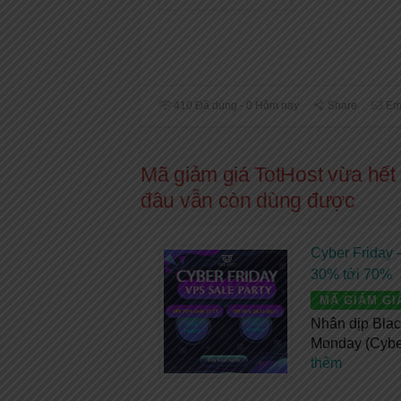
410 Đã dùng - 0 Hôm nay
Share
Em
Mã giảm giá TotHost vừa hết 
đâu vẫn còn dùng được
Cyber Friday 
30% tới 70%
MÃ GIẢM GI
Nhân dịp Blac
Monday (Cybe
thêm