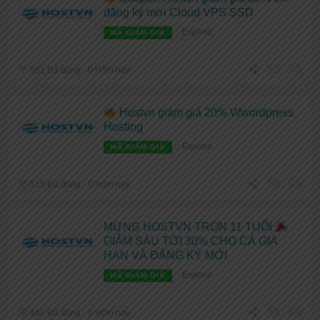
đăng ký mới Cloud VPS SSD
Expired
MÃ GIẢM GIÁ
551 Đã dùng - 0 Hôm nay
Hostvn giảm giá 20% Wwordpress
Hosting
Expired
MÃ GIẢM GIÁ
515 Đã dùng - 0 Hôm nay
MỪNG HOSTVN TRÒN 11 TUỔI
GIẢM SÂU TỚI 30% CHO CẢ GIA
HẠN VÀ ĐĂNG KÝ MỚI
Expired
MÃ GIẢM GIÁ
450 Đã dùng - 0 Hôm nay