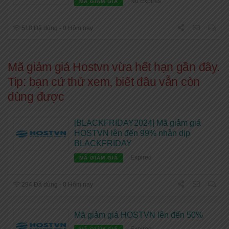
No Expires
MÃ GIẢM GIÁ
518 Đã dùng - 0 Hôm nay
Mã giảm giá Hostvn vừa hết hạn gần đây.
Tip: bạn cứ thử xem, biết đâu vẫn còn
dùng được
[BLACKFRIDAY2024] Mã giảm giá
HOSTVN lên đến 99% nhân dịp
BLACKFRIDAY
Expired
MÃ GIẢM GIÁ
294 Đã dùng - 0 Hôm nay
Mã giảm giá HOSTVN lên đến 50%
Expired