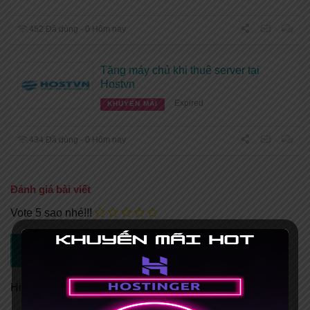
452 Đã dùng - 0 Hôm nay
Tặng máy chủ khi thuê server tại
Hostvn
Expired
KHUYẾN MÃI
434 Đã dùng - 0 Hôm nay
Đánh giá bài viết
Vote 5 sao nhé!!!
Hiện tại chưa có đánh giá nào