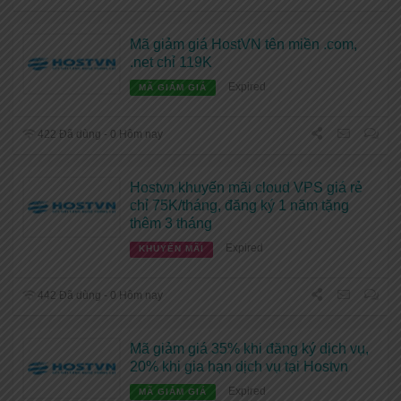
Mã giảm giá HostVN tên miền .com,
.net chỉ 119K
Expired
MÃ GIẢM GIÁ
422 Đã dùng - 0 Hôm nay
Hostvn khuyến mãi cloud VPS giá rẻ
chỉ 75K/tháng, đăng ký 1 năm tặng
thêm 3 tháng
Expired
KHUYẾN MÃI
442 Đã dùng - 0 Hôm nay
Mã giảm giá 35% khi đăng ký dịch vụ,
20% khi gia hạn dịch vụ tại Hostvn
Expired
MÃ GIẢM GIÁ