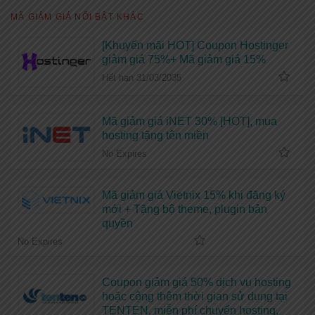
MÃ GIẢM GIÁ NỔI BẬT KHÁC
[Khuyến mãi HOT] Coupon Hostinger
giảm giá 75%+ Mã giảm giá 15%
Hết hạn 31/03/2035
Mã giảm giá iNET 30% [HOT], mua
hosting tặng tên miền
No Expires
Mã giảm giá Vietnix 15% khi đăng ký
mới + Tặng bộ theme, plugin bản
quyền
No Expires
Coupon giảm giá 50% dịch vụ hosting
hoặc cộng thêm thời gian sử dụng tại
TENTEN, miễn phí chuyển hosting,