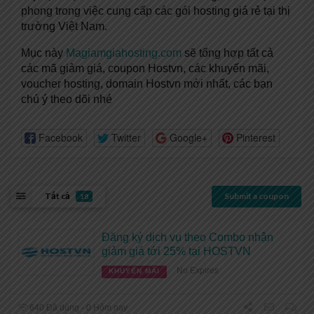
phong trong việc cung cấp các gói hosting giá rẻ tại thị
trường Việt Nam.
Mục này
Magiamgiahosting.com
sẽ tổng hợp tất cả
các mã giảm giá, coupon Hostvn, các khuyến mãi,
voucher hosting, domain Hostvn mới nhất, các bạn
chú ý theo dõi nhé
Facebook
Twitter
Google+
Pinterest
Tất cả
Submit a coupon
18
Đăng ký dịch vụ theo Combo nhận
giảm giá tới 25% tại HOSTVN
No Expires
KHUYẾN MÃI
640 Đã dùng - 0 Hôm nay