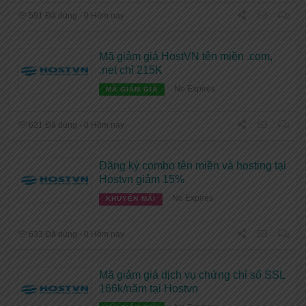
591 Đã dùng - 0 Hôm nay
Mã giảm giá HostVN tên miền .com,
.net chỉ 215K
No Expires
MÃ GIẢM GIÁ
621 Đã dùng - 0 Hôm nay
Đăng ký combo tên miền và hosting tại
Hostvn giảm 15%
No Expires
KHUYẾN MÃI
633 Đã dùng - 0 Hôm nay
Mã giảm giá dịch vụ chứng chỉ số SSL
166k/năm tại Hostvn