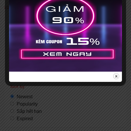
LỌC KHUYẾN MÃI CỦA NHÀ CUNG CẤP NÀY
Categories
BlackFriday
Cloud Hosting
Dedicated Hosting
Domain
Others
Shared Hosting
VPS
Sort by
Newest
Popularity
Sắp hết hạn
Expired