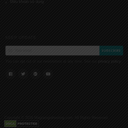
Điều khoản sử dụng
KEEP UPDATE
SUBSCRIBE
You can opt out of our newsletters at any time. See our
.
privacy policy
Copyright © 2016 Magiamgiahosting.com. All Rights Reserved