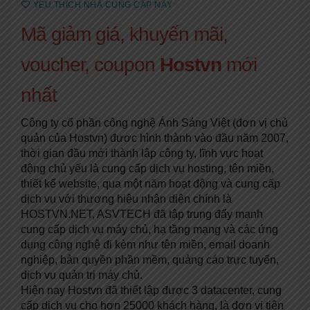
YÊU THÍCH NHÀ CUNG CẤP NÀY
Mã giảm giá, khuyến mãi,
voucher, coupon
Hostvn
mới
nhất
Công ty cổ phần công nghệ Ánh Sáng Việt (đơn vị chủ
quản của Hostvn) được hình thành vào đầu năm 2007,
thời gian đầu mới thành lập công ty, lĩnh vực hoạt
động chủ yếu là cung cấp dịch vụ hosting, tên miền,
thiết kế website, qua một năm hoạt động và cung cấp
dịch vụ với thương hiệu nhận diện chính là
HOSTVN.NET, ASVTECH đã tập trung đẩy mạnh
cung cấp dịch vụ máy chủ, hạ tầng mạng và các ứng
dụng công nghệ đi kèm như tên miền, email doanh
nghiệp, bản quyền phần mềm, quảng cáo trực tuyến,
dịch vụ quản trị máy chủ.
Hiện nay Hostvn đã thiết lập được 3 datacenter, cung
cấp dịch vụ cho hơn 25000 khách hàng, là đơn vị tiên