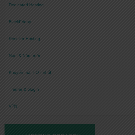
Dedicated Hosting
BlackFriday
Reseller Hosting
Noel & Năm mới
Khuyến mãi HOT nhất
Theme & plugin
VPN