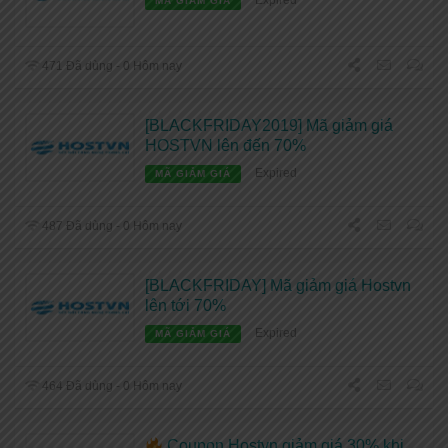
MÃ GIẢM GIÁ
471 Đã dùng - 0 Hôm nay
[BLACKFRIDAY2019] Mã giảm giá
HOSTVN lên đến 70%
Expired
MÃ GIẢM GIÁ
487 Đã dùng - 0 Hôm nay
[BLACKFRIDAY] Mã giảm giá Hostvn
lên tới 70%
Expired
MÃ GIẢM GIÁ
464 Đã dùng - 0 Hôm nay
Coupon Hostvn giảm giá 30% khi