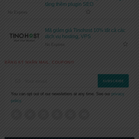
tặng thêm plugin SEO
No Expires
Mã giảm giá Tinohost 10% tất cả các
dịch vụ hosting, VPS
No Expires
ĐĂNG KÝ NHẬN MAIL, COUPON!!!
SUBSCRIBE
You can opt out of our newsletters at any time. See our
privacy
policy
.