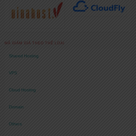
MÃ GIẢM GIÁ THEO THỂ LOẠI
Shared Hosting
VPS
Cloud Hosting
Domain
Others