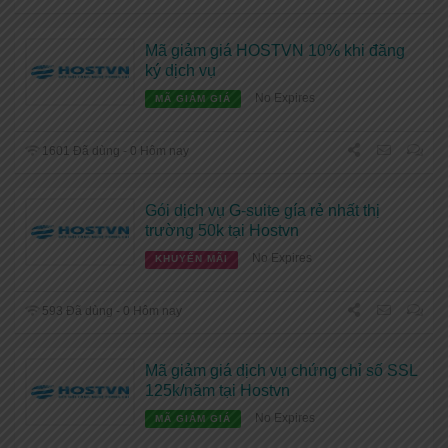
Mã giảm giá HOSTVN 10% khi đăng
ký dịch vụ
No Expires
MÃ GIẢM GIÁ
1601 Đã dùng - 0 Hôm nay
Gói dịch vụ G-suite gía rẻ nhất thị
trường 50k tại Hostvn
No Expires
KHUYẾN MÃI
593 Đã dùng - 0 Hôm nay
Mã giảm giá dịch vụ chứng chỉ số SSL
125k/năm tại Hostvn
No Expires
MÃ GIẢM GIÁ