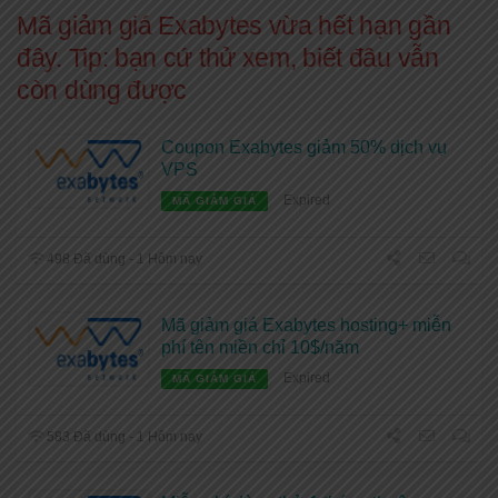
Mã giảm giá Exabytes vừa hết hạn gần
đây. Tip: bạn cứ thử xem, biết đâu vẫn
còn dùng được
Coupon Exabytes giảm 50% dịch vụ
VPS
Expired
MÃ GIẢM GIÁ
498 Đã dùng - 1 Hôm nay
Mã giảm giá Exabytes hosting+ miễn
phí tên miền chỉ 10$/năm
Expired
MÃ GIẢM GIÁ
583 Đã dùng - 1 Hôm nay