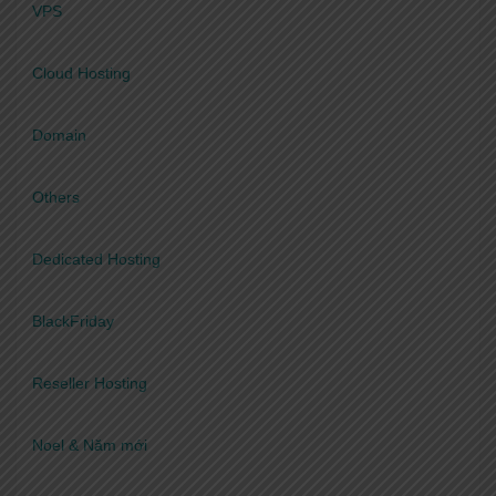
VPS
Cloud Hosting
Domain
Others
Dedicated Hosting
BlackFriday
Reseller Hosting
Noel & Năm mới