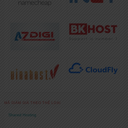
MÃ GIẢM GIÁ THEO THỂ LOẠI
Shared Hosting