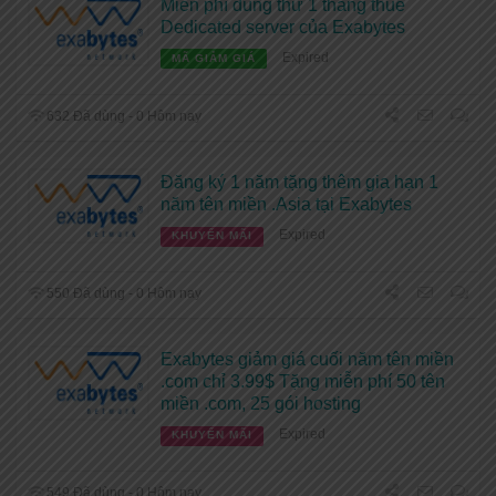
Miễn phí dùng thử 1 tháng thuê
Dedicated server của Exabytes
Expired
MÃ GIẢM GIÁ
632 Đã dùng - 0 Hôm nay
Đăng ký 1 năm tặng thêm gia hạn 1
năm tên miền .Asia tại Exabytes
Expired
KHUYẾN MÃI
550 Đã dùng - 0 Hôm nay
Exabytes giảm giá cuối năm tên miền
.com chỉ 3.99$ Tặng miễn phí 50 tên
miền .com, 25 gói hosting
Expired
KHUYẾN MÃI
549 Đã dùng - 0 Hôm nay