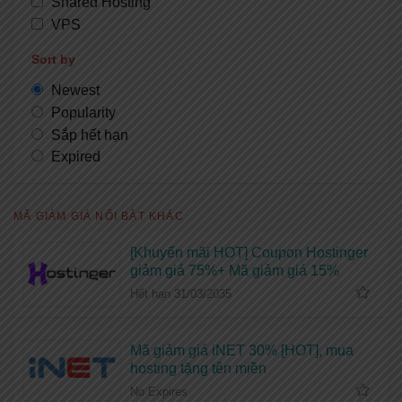
Shared Hosting
VPS
Sort by
Newest
Popularity
Sắp hết hạn
Expired
MÃ GIẢM GIÁ NỔI BẬT KHÁC
[Khuyến mãi HOT] Coupon Hostinger
giảm giá 75%+ Mã giảm giá 15%
Hết hạn 31/03/2035
Mã giảm giá iNET 30% [HOT], mua
hosting tặng tên miền
No Expires