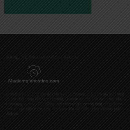
ĐÔI NÉT VỀ MAGIAMGIAHOSTING.COM
Mình thành lập blog này để chia sẻ các coupon, mã giảm giá mới nhất
và hot nhất trong lĩnh vực Hosting, Domain và các lĩnh vực khác như
Marketing, dịch vụ IT... Đồng thời
magiamgiahosting.com
cũng là nơi
chia sẻ các kiến thức, tips liên quan đến việc xây dựng và phát triển
Website