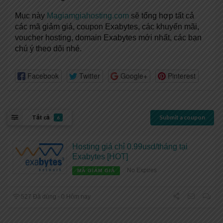
Mục này
Magiamgiahosting.com
sẽ tổng hợp tất cả
các mã giảm giá, coupon Exabytes, các khuyến mãi,
voucher hosting, domain Exabytes mới nhất, các bạn
chú ý theo dõi nhé.
Facebook
Twitter
Google+
Pinterest
Tất cả
Submit a coupon
6
Hosting giá chỉ 0.99usd/tháng tại
Exabytes [HOT]
No Expires
MÃ GIẢM GIÁ
527 Đã dùng - 0 Hôm nay