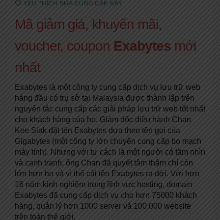
YÊU THÍCH NHÀ CUNG CẤP NÀY
Mã giảm giá, khuyến mãi,
voucher, coupon
Exabytes
mới
nhất
Exabytes là một công ty cung cấp dịch vụ lưu trữ web
hàng đầu có trụ sở tại Malaysia được thành lập trên
nguyên tắc cung cấp các giải pháp lưu trữ web tốt nhất
cho khách hàng của họ. Giám đốc điều hành Chan
Kee Siak đặt tên Exabytes dựa theo tên gọi của
Gigabytes (một công ty lớn chuyên cung cấp bo mạch
máy tính). Nhưng với tư cách là một người có tầm nhìn
và cạnh tranh, ông Chan đã quyết tâm thậm chí còn
lớn hơn họ và vì thế cái tên Exabytes ra đời. Với hơn
16 năm kinh nghiệm trong lĩnh vực hosting, domain
Exabytes đã cung cấp dịch vụ cho hơn 75000 khách
hàng, quản lý hơn 1000 server và 100,000 website
trên toàn thế giới.