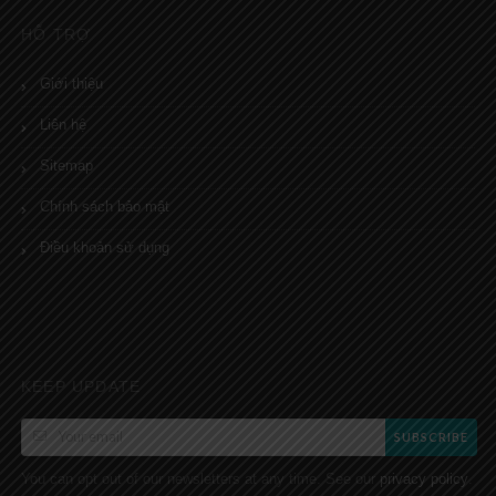
HỖ TRỢ
Giới thiệu
Liên hệ
Sitemap
Chính sách bảo mật
Điều khoản sử dụng
KEEP UPDATE
SUBSCRIBE
You can opt out of our newsletters at any time. See our
.
privacy policy