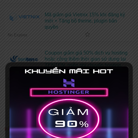
Mã giảm giá Vietnix 15% khi đăng ký
mới + Tặng bộ theme, plugin bản
quyền
No Expires
Coupon giảm giá 50% dịch vụ hosting
hoặc cộng thêm thời gian sử dụng tại
TENTEN, miễn phí chuyển hosting,
tặng thêm plugin SEO
No Expires
Mã giảm giá Tinohost 10% tất cả các
dịch vụ hosting, VPS
No Expires
ĐĂNG KÝ NHẬN MAIL, COUPON!!!