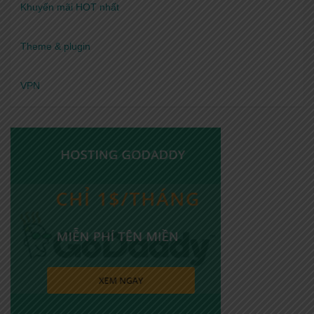
Khuyến mãi HOT nhất
Theme & plugin
VPN