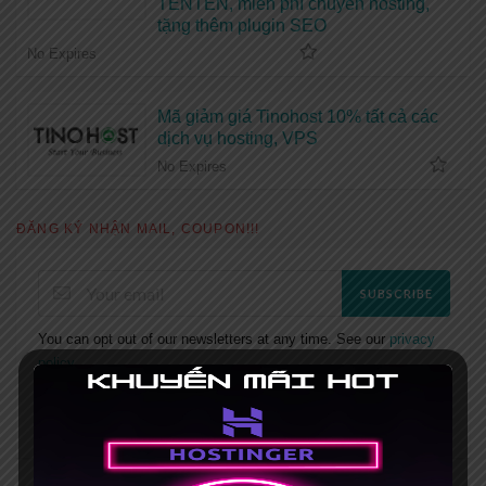
TENTEN, miễn phí chuyển hosting,
tặng thêm plugin SEO
No Expires
Mã giảm giá Tinohost 10% tất cả các
dịch vụ hosting, VPS
No Expires
ĐĂNG KÝ NHẬN MAIL, COUPON!!!
SUBSCRIBE
You can opt out of our newsletters at any time. See our
privacy
policy
.