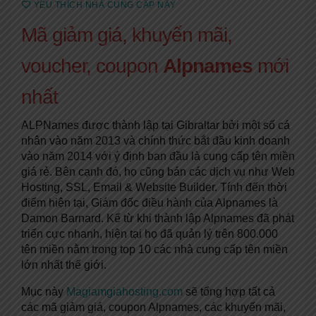
YÊU THÍCH NHÀ CUNG CẤP NÀY
Mã giảm giá, khuyến mãi,
voucher, coupon
Alpnames
mới
nhất
ALPNames được thành lập tại Gibraltar bởi một số cá
nhân vào năm 2013 và chính thức bắt đầu kinh doanh
vào năm 2014 với ý định ban đầu là cung cấp tên miền
giá rẻ. Bên cạnh đó, họ cũng bán các dịch vụ như Web
Hosting, SSL, Email & Website Builder. Tính đến thời
điểm hiện tại, Giám đốc điều hành của Alpnames là
Damon Barnard. Kể từ khi thành lập Alpnames đã phát
triển cực nhanh, hiện tại họ đã quản lý trên 800.000
tên miền nằm trong top 10 các nhà cung cấp tên miền
lớn nhất thế giới.
Mục này
Magiamgiahosting.com
sẽ tổng hợp tất cả
các mã giảm giá, coupon Alpnames, các khuyến mãi,