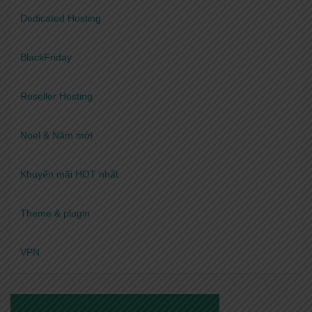
Dedicated Hosting
BlackFriday
Reseller Hosting
Noel & Năm mới
Khuyến mãi HOT nhất
Theme & plugin
VPN