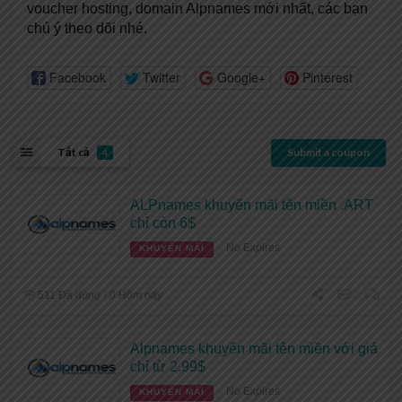
voucher hosting, domain Alpnames mới nhất, các bạn
chú ý theo dõi nhé.
Facebook
Twitter
Google+
Pinterest
Tất cả
Submit a coupon
4
ALPnames khuyến mãi tên miền .ART
chỉ còn 6$
No Expires
KHUYẾN MÃI
511 Đã dùng - 0 Hôm nay
Alpnames khuyến mãi tên miền với giá
chỉ từ 2.99$
No Expires
KHUYẾN MÃI