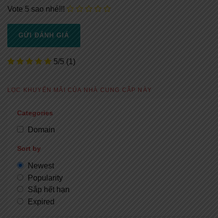
Vote 5 sao nhé!!!
5/5
(1)
LỌC KHUYẾN MÃI CỦA NHÀ CUNG CẤP NÀY
Categories
Domain
Sort by
Newest
Popularity
Sắp hết hạn
Expired