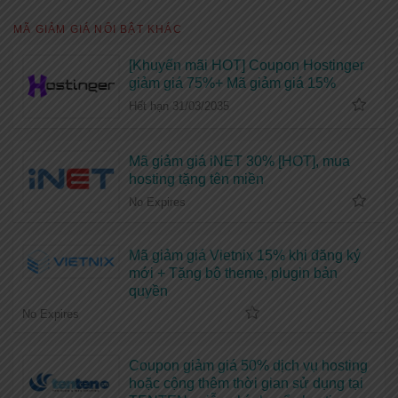
MÃ GIẢM GIÁ NỔI BẬT KHÁC
[Khuyến mãi HOT] Coupon Hostinger
giảm giá 75%+ Mã giảm giá 15%
Hết hạn 31/03/2035
Mã giảm giá iNET 30% [HOT], mua
hosting tặng tên miền
No Expires
Mã giảm giá Vietnix 15% khi đăng ký
mới + Tặng bộ theme, plugin bản
quyền
No Expires
Coupon giảm giá 50% dịch vụ hosting
hoặc cộng thêm thời gian sử dụng tại