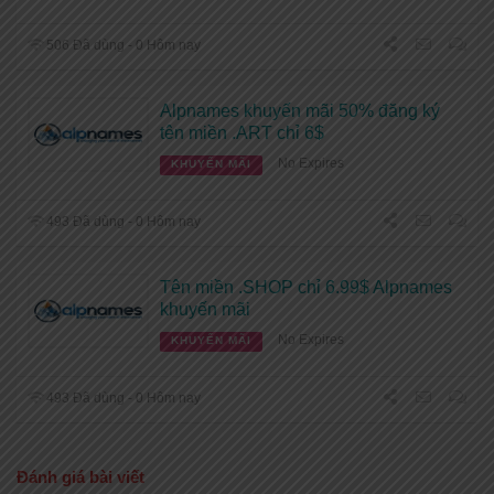
506 Đã dùng - 0 Hôm nay
Alpnames khuyến mãi 50% đăng ký
tên miền .ART chỉ 6$
No Expires
KHUYẾN MÃI
493 Đã dùng - 0 Hôm nay
Tên miền .SHOP chỉ 6.99$ Alpnames
khuyến mãi
No Expires
KHUYẾN MÃI
493 Đã dùng - 0 Hôm nay
Đánh giá bài viết