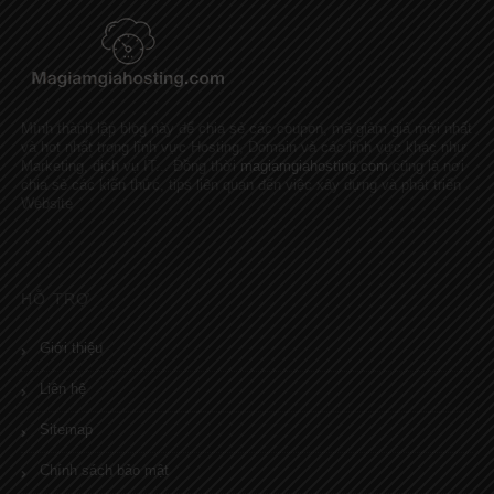
Mình thành lập blog này để chia sẻ các coupon, mã giảm giá mới nhất
và hot nhất trong lĩnh vực Hosting, Domain và các lĩnh vực khác như
Marketing, dịch vụ IT... Đồng thời
magiamgiahosting.com
cũng là nơi
chia sẻ các kiến thức, tips liên quan đến việc xây dựng và phát triển
Website
HỖ TRỢ
Giới thiệu
Liên hệ
Sitemap
Chính sách bảo mật