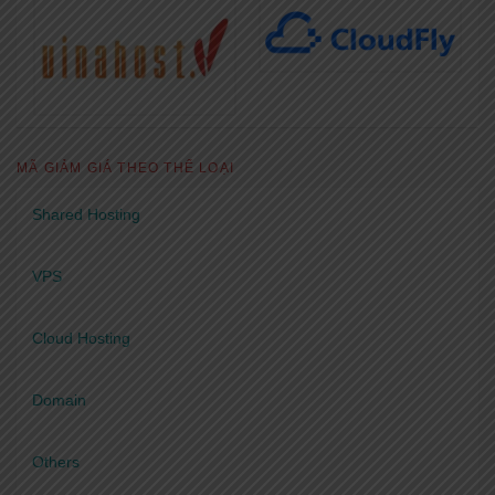
MÃ GIẢM GIÁ THEO THỂ LOẠI
Shared Hosting
VPS
Cloud Hosting
Domain
Others