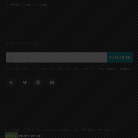
Điều khoản sử dụng
KEEP UPDATE
SUBSCRIBE
You can opt out of our newsletters at any time. See our
.
privacy policy
Copyright © 2016 Magiamgiahosting.com. All Rights Reserved