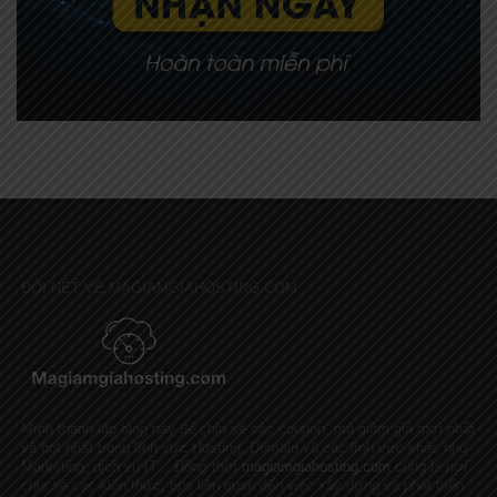
ĐÔI NÉT VỀ MAGIAMGIAHOSTING.COM
Mình thành lập blog này để chia sẻ các coupon, mã giảm giá mới nhất
và hot nhất trong lĩnh vực Hosting, Domain và các lĩnh vực khác như
Marketing, dịch vụ IT... Đồng thời
magiamgiahosting.com
cũng là nơi
chia sẻ các kiến thức, tips liên quan đến việc xây dựng và phát triển