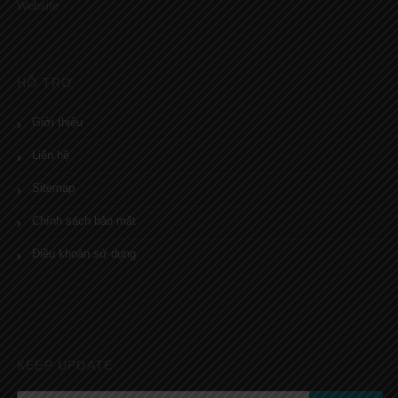
Website
HỖ TRỢ
Giới thiệu
Liên hệ
Sitemap
Chính sách bảo mật
Điều khoản sử dụng
KEEP UPDATE