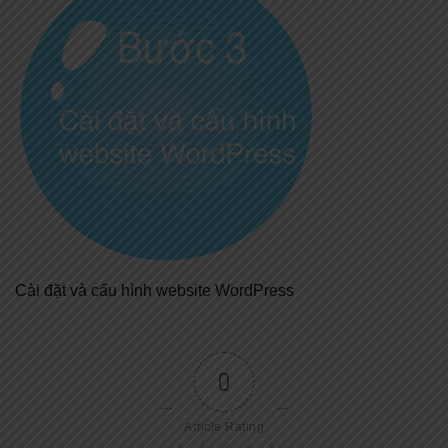
Cài đặt và cấu hình website WordPress
0
Article Rating