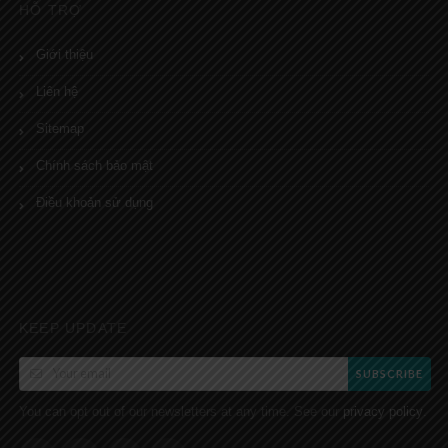
HỖ TRỢ
Giới thiệu
Liên hệ
Sitemap
Chính sách bảo mật
Điều khoản sử dụng
KEEP UPDATE
SUBSCRIBE
You can opt out of our newsletters at any time. See our
.
privacy policy