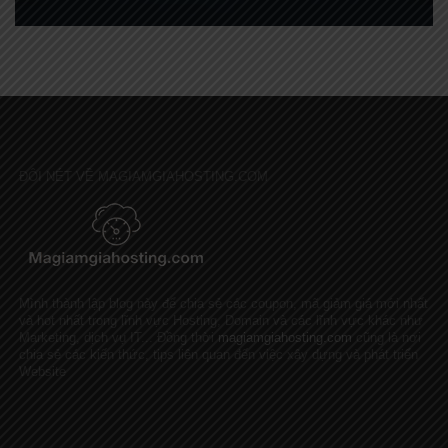
ĐÔI NÉT VỀ MAGIAMGIAHOSTING.COM
Mình thành lập blog này để chia sẻ các coupon, mã giảm giá mới nhất
và hot nhất trong lĩnh vực Hosting, Domain và các lĩnh vực khác như
Marketing, dịch vụ IT... Đồng thời
magiamgiahosting.com
cũng là nơi
chia sẻ các kiến thức, tips liên quan đến việc xây dựng và phát triển
Website